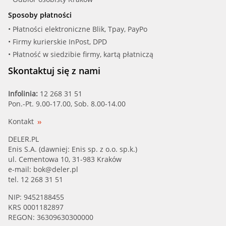
Sposoby płatności
MERCE (A 601 200 01 15)
• Płatności elektroniczne Blik, Tpay, PayPo
• Firmy kurierskie InPost, DPD
MERCE (A 602 200 00 15)
• Płatność w siedzibie firmy, kartą płatniczą
MERCE (A 603 200 00 15)
Skontaktuj się z nami
MERCE (A42030975)
Infolinia:
12 268 31 51
Pon.-Pt. 9.00-17.00, Sob. 8.00-14.00
MERCE (A6022000115)
Kontakt
MERCE (A6052030075)
DELER.PL
Enis S.A. (dawniej: Enis sp. z o.o. sp.k.)
ul. Cementowa 10, 31-983 Kraków
MERCE (A6062090175)
e-mail:
bok@deler.pl
tel. 12 268 31 51
SMPE (75056)
NIP: 9452188455
KRS 0001182897
SSANG (6062030175)
REGON: 36309630300000