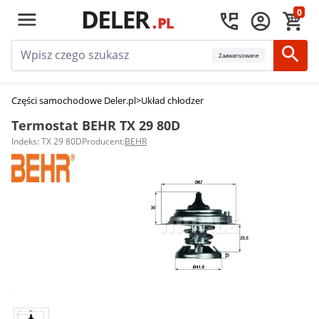
0
Zaawansowane
Części samochodowe Deler.pl
>
Układ chłodzenia silnika
>
Termostaty sam
Termostat BEHR TX 29 80D
Indeks: TX 29 80D
Producent:
BEHR