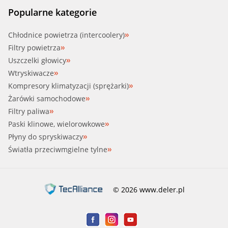
SSANG (6062030475)
Popularne kategorie
WAHLER (4176.80D)
Chłodnice powietrza (intercoolery)
Filtry powietrza
Uszczelki głowicy
Wtryskiwacze
Kompresory klimatyzacji (sprężarki)
Żarówki samochodowe
Filtry paliwa
Paski klinowe, wielorowkowe
Płyny do spryskiwaczy
Światła przeciwmgielne tylne
© 2026 www.deler.pl