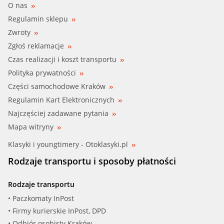
O nas
MERCE (602 200 00 15)
Regulamin sklepu
Zwroty
MERCE (602 200 00 15 S)
Zgłoś reklamacje
MERCE (602 200 01 15)
Czas realizacji i koszt transportu
Polityka prywatności
MERCE (6022000015S2)
Części samochodowe Kraków
Regulamin Kart Elektronicznych
MERCE (603 200 00 15)
Najczęściej zadawane pytania
MERCE (603 200 00 15 S)
Mapa witryny
Klasyki i youngtimery - Otoklasyki.pl
MERCE (6052030075)
Rodzaje transportu i sposoby płatności
MERCE (606 200 04 75)
Rodzaje transportu
MERCE (606 203 01 75)
• Paczkomaty InPost
• Firmy kurierskie InPost, DPD
MERCE (6062090175)
• Odbiór osobisty Kraków