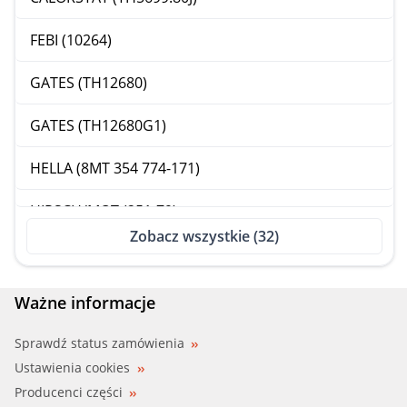
FEBI (10264)
GATES (TH12680)
GATES (TH12680G1)
HELLA (8MT 354 774-171)
HIRSCH/MOT (251-79)
Zobacz wszystkie (32)
MERCE (003 203 98 75)
MERCE (42030975)
Ważne informacje
MERCE (601 200 01 15)
Sprawdź status zamówienia
Ustawienia cookies
MERCE (601 200 01 15 S)
Producenci części