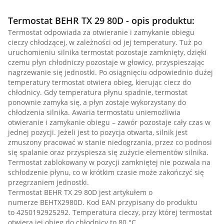
Termostat BEHR TX 29 80D - opis produktu:
Termostat odpowiada za otwieranie i zamykanie obiegu
cieczy chłodzącej, w zależności od jej temperatury. Tuż po
uruchomieniu silnika termostat pozostaje zamknięty, dzięki
czemu płyn chłodniczy pozostaje w głowicy, przyspieszając
nagrzewanie się jednostki. Po osiągnięciu odpowiednio dużej
temperatury termostat otwiera obieg, kierując ciecz do
chłodnicy. Gdy temperatura płynu spadnie, termostat
ponownie zamyka się, a płyn zostaje wykorzystany do
chłodzenia silnika. Awaria termostatu uniemożliwia
otwieranie i zamykanie obiegu – zawór pozostaje cały czas w
jednej pozycji. Jeżeli jest to pozycja otwarta, silnik jest
zmuszony pracować w stanie niedogrzania, przez co podnosi
się spalanie oraz przyspiesza się zużycie elementów silnika.
Termostat zablokowany w pozycji zamkniętej nie pozwala na
schłodzenie płynu, co w krótkim czasie może zakończyć się
przegrzaniem jednostki.
Termostat BEHR TX 29 80D jest artykułem o
numerze BEHTX2980D. Kod EAN przypisany do produktu
to 4250192925292. Temperatura cieczy, przy której termostat
otwiera jej obieg do chłodnicy to 80 °C.