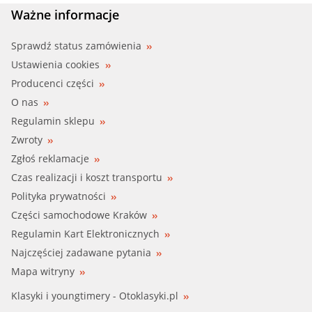
MOTORAD (K609-85)
Ważne informacje
SEAT, SKODA, VW (03C 121 110 K)
Sprawdź status zamówienia
Ustawienia cookies
Producenci części
O nas
Regulamin sklepu
Zwroty
Zgłoś reklamacje
Czas realizacji i koszt transportu
Polityka prywatności
Części samochodowe Kraków
Regulamin Kart Elektronicznych
Najczęściej zadawane pytania
Mapa witryny
Klasyki i youngtimery - Otoklasyki.pl