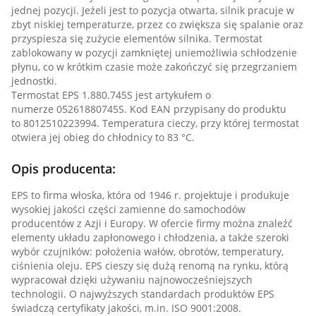
jednej pozycji. Jeżeli jest to pozycja otwarta, silnik pracuje w
zbyt niskiej temperaturze, przez co zwiększa się spalanie oraz
przyspiesza się zużycie elementów silnika. Termostat
zablokowany w pozycji zamkniętej uniemożliwia schłodzenie
płynu, co w krótkim czasie może zakończyć się przegrzaniem
jednostki.
Termostat EPS 1.880.745S jest artykułem o
numerze 05261880745S. Kod EAN przypisany do produktu
to 8012510223994. Temperatura cieczy, przy której termostat
otwiera jej obieg do chłodnicy to 83 °C.
Opis producenta:
EPS to firma włoska, która od 1946 r. projektuje i produkuje
wysokiej jakości części zamienne do samochodów
producentów z Azji i Europy. W ofercie firmy można znaleźć
elementy układu zapłonowego i chłodzenia, a także szeroki
wybór czujników: położenia wałów, obrotów, temperatury,
ciśnienia oleju. EPS cieszy się dużą renomą na rynku, którą
wypracował dzięki używaniu najnowocześniejszych
technologii. O najwyższych standardach produktów EPS
świadczą certyfikaty jakości, m.in. ISO 9001:2008.