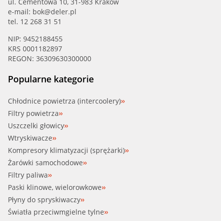
ul. Cementowa 10, 31-983 Kraków
e-mail:
bok@deler.pl
tel. 12 268 31 51
NIP: 9452188455
KRS 0001182897
REGON: 36309630300000
Popularne kategorie
Chłodnice powietrza (intercoolery)
Filtry powietrza
Uszczelki głowicy
Wtryskiwacze
Kompresory klimatyzacji (sprężarki)
Żarówki samochodowe
Filtry paliwa
Paski klinowe, wielorowkowe
Płyny do spryskiwaczy
Światła przeciwmgielne tylne