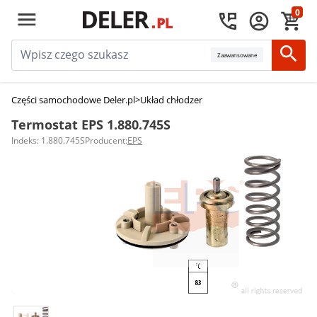
0
Zaawansowane
Części samochodowe Deler.pl
>
Układ chłodzenia silnika
>
Termostaty sam
Termostat EPS 1.880.745S
Indeks: 1.880.745S
Producent:
EPS