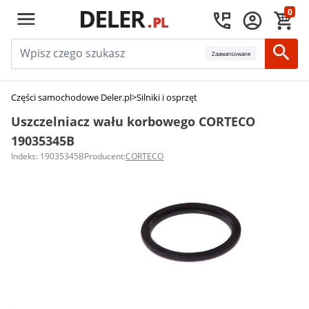
0
Zaawansowane
Części samochodowe Deler.pl
>
Silniki i osprzęt
>
Uszczelniacze wału korb
Uszczelniacz wału korbowego CORTECO
19035345B
Indeks: 19035345B
Producent:
CORTECO