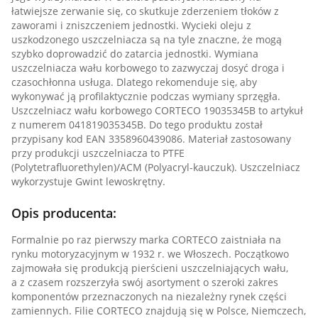
łatwiejsze zerwanie się, co skutkuje zderzeniem tłoków z
zaworami i zniszczeniem jednostki. Wycieki oleju z
uszkodzonego uszczelniacza są na tyle znaczne, że mogą
szybko doprowadzić do zatarcia jednostki. Wymiana
uszczelniacza wału korbowego to zazwyczaj dosyć droga i
czasochłonna usługa. Dlatego rekomenduje się, aby
wykonywać ją profilaktycznie podczas wymiany sprzęgła.
Uszczelniacz wału korbowego CORTECO 19035345B to artykuł
z numerem 041819035345B. Do tego produktu został
przypisany kod EAN 3358960439086. Materiał zastosowany
przy produkcji uszczelniacza to PTFE
(Polytetrafluorethylen)/ACM (Polyacryl-kauczuk). Uszczelniacz
wykorzystuje Gwint lewoskrętny.
Opis producenta:
Formalnie po raz pierwszy marka CORTECO zaistniała na
rynku motoryzacyjnym w 1932 r. we Włoszech. Początkowo
zajmowała się produkcją pierścieni uszczelniających wału,
a z czasem rozszerzyła swój asortyment o szeroki zakres
komponentów przeznaczonych na niezależny rynek części
zamiennych. Filie CORTECO znajdują się w Polsce, Niemczech,