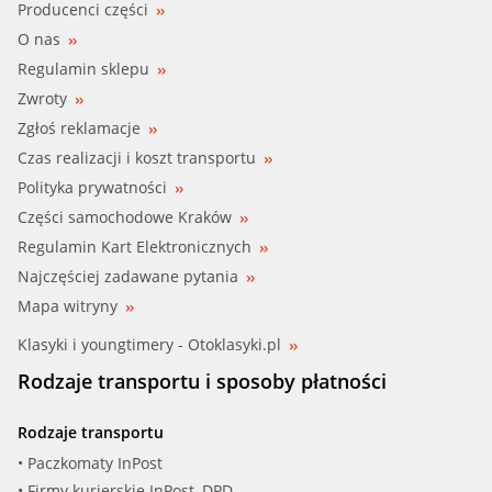
Producenci części
O nas
FORD (3M5Q6701BD)
Regulamin sklepu
Zwroty
LANDROVER (LR052515)
Zgłoś reklamacje
LUK (415013810)
Czas realizacji i koszt transportu
Polityka prywatności
LUK (415014010)
Części samochodowe Kraków
Regulamin Kart Elektronicznych
LUK (415022510)
Najczęściej zadawane pytania
LUK (415031810)
Mapa witryny
Klasyki i youngtimery - Otoklasyki.pl
LUK (415032010)
Rodzaje transportu i sposoby płatności
LUK (415052910)
Rodzaje transportu
LUK (415061010)
• Paczkomaty InPost
• Firmy kurierskie InPost, DPD