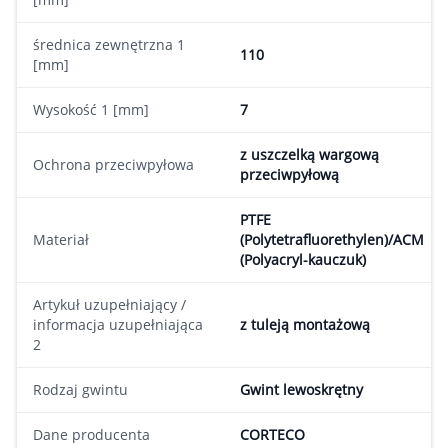
średnica zewnętrzna 1
110
[mm]
Wysokość 1 [mm]
7
z uszczelką wargową
Ochrona przeciwpyłowa
przeciwpyłową
PTFE
Materiał
(Polytetrafluorethylen)/ACM
(Polyacryl-kauczuk)
Artykuł uzupełniający /
informacja uzupełniająca
z tuleją montażową
2
Rodzaj gwintu
Gwint lewoskrętny
Dane producenta
CORTECO