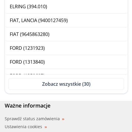
ELRING (394.010)
FIAT, LANCIA (9400127459)
FIAT (9645863280)
FORD (1231923)
FORD (1313840)
FORD (1350607)
Zobacz wszystkie (30)
FORD (1826504)
FORD (3M5Q6701BA)
Ważne informacje
FORD (3M5Q6701BB)
Sprawdź status zamówienia
Ustawienia cookies
FORD (3M5Q6701BC)