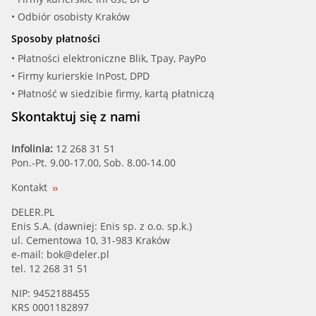
LUK (600004800)
• Odbiór osobisty Kraków
Sposoby płatności
LUK (600005000)
• Płatności elektroniczne Blik, Tpay, PayPo
• Firmy kurierskie InPost, DPD
LUK (600013600)
• Płatność w siedzibie firmy, kartą płatniczą
LUK (600014000)
Skontaktuj się z nami
LUK (600014900)
Infolinia:
12 268 31 51
Pon.-Pt. 9.00-17.00, Sob. 8.00-14.00
SUZUK (1612166G01)
Kontakt
VOLVO (8653738)
DELER.PL
Enis S.A. (dawniej: Enis sp. z o.o. sp.k.)
ul. Cementowa 10, 31-983 Kraków
VOLVO (30725004)
e-mail:
bok@deler.pl
tel. 12 268 31 51
VOLVO (30725877)
NIP: 9452188455
KRS 0001182897
VOLVO (30757228)