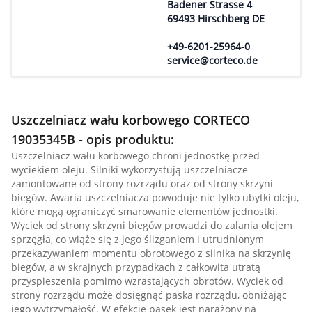
Badener Strasse 4
69493 Hirschberg DE
+49-6201-25964-0
service@corteco.de
Uszczelniacz wału korbowego CORTECO
19035345B - opis produktu:
Uszczelniacz wału korbowego chroni jednostkę przed
wyciekiem oleju. Silniki wykorzystują uszczelniacze
zamontowane od strony rozrządu oraz od strony skrzyni
biegów. Awaria uszczelniacza powoduje nie tylko ubytki oleju,
które mogą ograniczyć smarowanie elementów jednostki.
Wyciek od strony skrzyni biegów prowadzi do zalania olejem
sprzęgła, co wiąże się z jego ślizganiem i utrudnionym
przekazywaniem momentu obrotowego z silnika na skrzynię
biegów, a w skrajnych przypadkach z całkowita utratą
przyspieszenia pomimo wzrastających obrotów. Wyciek od
strony rozrządu może dosięgnąć paska rozrządu, obniżając
jego wytrzymałość. W efekcie pasek jest narażony na