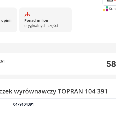
Kup 
 opinii
Ponad milion
oryginalnych części
391
58
niczek wyrównawczy TOPRAN 104 391
0479104391