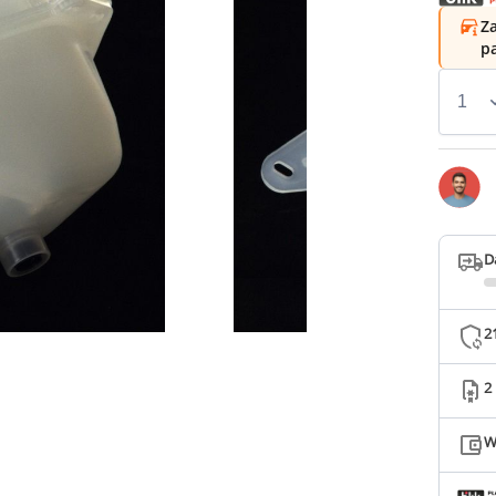
Za
p
D
2
2
W