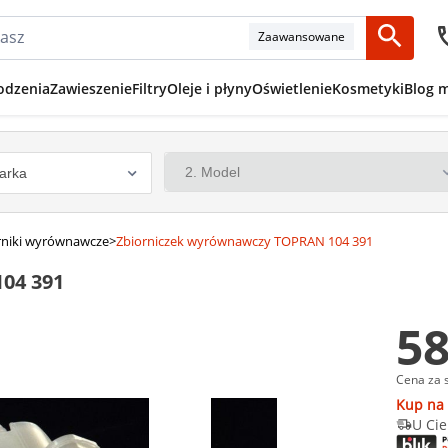
Zaawansowane
odzenia
Zawieszenie
Filtry
Oleje i płyny
Oświetlenie
Kosmetyki
Blog 
rniki wyrównawcze
>
Zbiorniczek wyrównawczy TOPRAN 104 391
04 391
58
Cena za 
Kup na 
U Cie