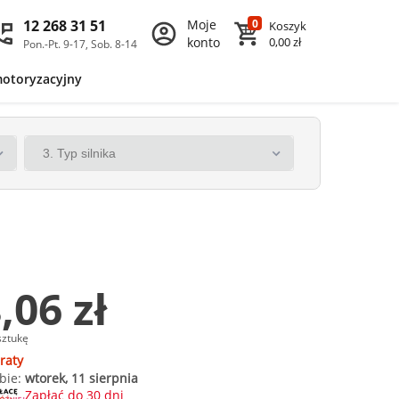
12 268 31 51
Moje
0
Koszyk
konto
0,00 zł
Pon.-Pt. 9-17, Sob. 8-14
motoryzacyjny
,06 zł
sztukę
raty
bie:
wtorek, 11 sierpnia
Zapłać do 30 dni