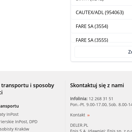
CAUTEX/ADL (954063)
FARE SA (3554)
FARE SA (3555)
Z
FARE SA (3625)
FEBI (21188)
IMPERGOM (44100/I)
 transportu i sposoby
Skontaktuj się z nami
ci
JPG (1114701600)
Infolinia:
12 268 31 51
Pon.-Pt. 9.00-17.00, Sob. 8.00-1
ransportu
MAXGEAR (77-0008)
aty InPost
Kontakt
rierskie InPost, DPD
MAXGEAR (77-0036)
DELER.PL
osobisty Kraków
Enis S.A. (dawniej: Enis sp. z o.o