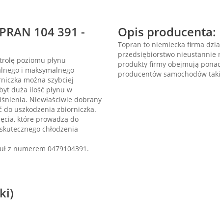
PRAN 104 391 -
Opis producenta:
Topran to niemiecka firma dzia
przedsiębiorstwo nieustannie r
trolę poziomu płynu
produkty firmy obejmują ponad
malnego i maksymalnego
producentów samochodów takic
rniczka można szybciej
yt duża ilość płynu w
śnienia. Niewłaściwie dobrany
 do uszkodzenia zbiorniczka.
ęcia, które prowadzą do
 skutecznego chłodzenia
kuł z numerem 0479104391.
ki)