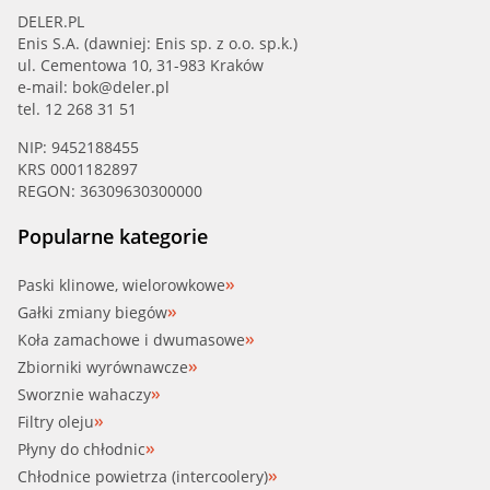
DELER.PL
Enis S.A. (dawniej: Enis sp. z o.o. sp.k.)
ul. Cementowa 10, 31-983 Kraków
e-mail:
bok@deler.pl
tel. 12 268 31 51
NIP: 9452188455
KRS 0001182897
REGON: 36309630300000
Popularne kategorie
Paski klinowe, wielorowkowe
Gałki zmiany biegów
Koła zamachowe i dwumasowe
Zbiorniki wyrównawcze
Sworznie wahaczy
Filtry oleju
Płyny do chłodnic
Chłodnice powietrza (intercoolery)