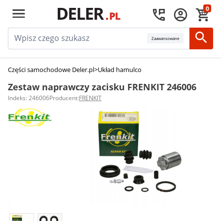
0
Zaawansowane
Części samochodowe Deler.pl
>
Układ hamulcowy
>
Zestawy naprawcze za
Zestaw naprawczy zacisku FRENKIT 246006
Indeks: 246006
Producent:
FRENKIT