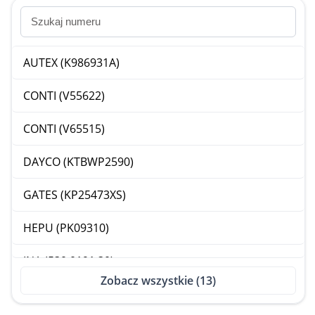
AUTEX (K986931A)
CONTI (V55622)
CONTI (V65515)
DAYCO (KTBWP2590)
GATES (KP25473XS)
HEPU (PK09310)
INA (530 0191 30)
Zobacz wszystkie (13)
QUINTON HA (QBPK5591)