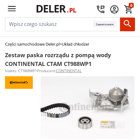
0
Zaawansowane
Części samochodowe Deler.pl
>
Układ chłodzenia silnika
>
Zestawy paska r
Zestaw paska rozrządu z pompą wody
CONTINENTAL CTAM CT988WP1
Indeks: CT988WP1
Producent:
CONTINENTAL