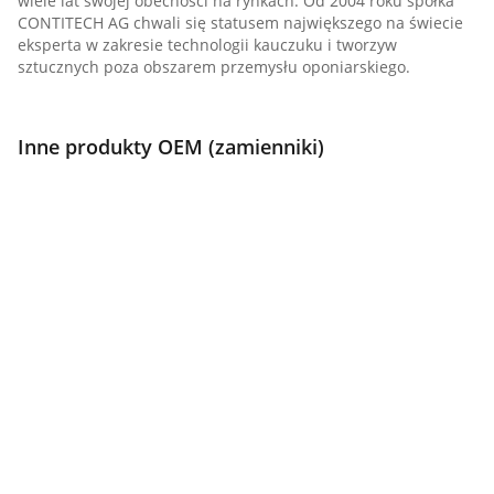
wiele lat swojej obecności na rynkach. Od 2004 roku spółka
CONTITECH AG chwali się statusem największego na świecie
eksperta w zakresie technologii kauczuku i tworzyw
sztucznych poza obszarem przemysłu oponiarskiego.
Inne produkty OEM (zamienniki)