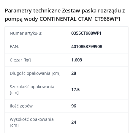
Parametry techniczne Zestaw paska rozrządu z
pompą wody CONTINENTAL CTAM CT988WP1
Numer artykułu:
0355CT988WP1
EAN:
4010858799908
Ciężar [kg]
1.603
Długość opakowania [cm]
28
Szerokość opakowania
17.5
[cm]
Ilość zębów
96
Wysokość opakowania
24
[cm]