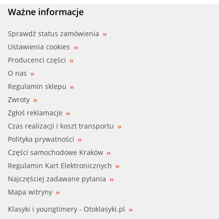
RUV (55622)
Ważne informacje
RUV (65515)
Sprawdź status zamówienia
Ustawienia cookies
RUV (55622701)
Producenci części
O nas
SKF (VKMC 06005)
Regulamin sklepu
Zwroty
SNR (KDP455.410)
Zgłoś reklamacje
Czas realizacji i koszt transportu
Polityka prywatności
Części samochodowe Kraków
Regulamin Kart Elektronicznych
Najczęściej zadawane pytania
Mapa witryny
Klasyki i youngtimery - Otoklasyki.pl