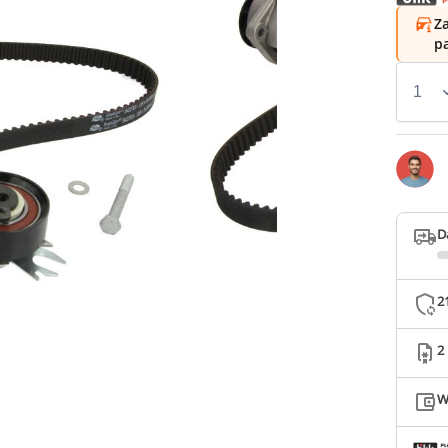
Za
p
D
2
2
W