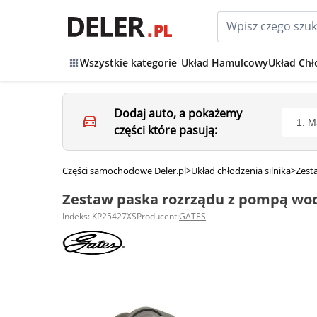
Wszystkie kategorie
Układ Hamulcowy
Układ Chł
Dodaj auto, a pokażemy
części które pasują:
Części samochodowe Deler.pl
>
Układ chłodzenia silnika
>
Zest
Zestaw paska rozrządu z pompą wo
Indeks: KP25427XS
Producent:
GATES