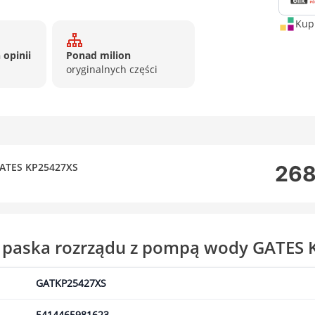
Kup 
 opinii
Ponad milion
oryginalnych części
GATES KP25427XS
268
w paska rozrządu z pompą wody GATES
GATKP25427XS
5414465981623