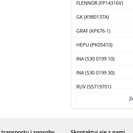
FLENNOR (FP14316V)
GK (K980137A)
GRAF (KP676-1)
HEPU (PK05410)
INA (530 0199 10)
INA (530 0199 30)
RUV (55719701)
Z
RUV (55719702)
SKF (VKMC 01107)
 transportu i sposoby
Skontaktuj się z nami