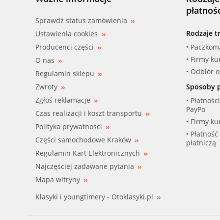
płatnoś
Sprawdź status zamówienia
Rodzaje t
Ustawienia cookies
Producenci części
• Paczkom
• Firmy ku
O nas
• Odbiór 
Regulamin sklepu
Zwroty
Sposoby p
Zgłoś reklamacje
• Płatnośc
PayPo
Czas realizacji i koszt transportu
• Firmy ku
Polityka prywatności
• Płatność
Części samochodowe Kraków
płatniczą
Regulamin Kart Elektronicznych
Najczęściej zadawane pytania
Mapa witryny
Klasyki i youngtimery - Otoklasyki.pl