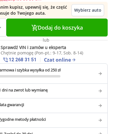
nim kupisz, upewnij się, że część
Wybierz auto
asuje do Twojego auta.
Dodaj do koszyka
lub
Sprawdź VIN i zamów u eksperta
Chętnie pomogę (Pon-pt.: 9-17, Sob. 8-14)
Czat online
12 268 31 51
armowa i szybka wysyłka od 250 zł
1 dni na zwrot lub wymianę
 lata gwarancji
ygodne metody płatności