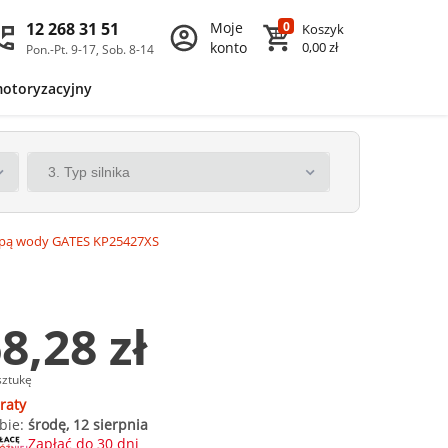
12 268 31 51
Moje
0
Koszyk
konto
0,00 zł
Pon.-Pt. 9-17, Sob. 8-14
motoryzacyjny
mpą wody GATES KP25427XS
8,28 zł
sztukę
raty
bie:
środę, 12 sierpnia
Zapłać do 30 dni