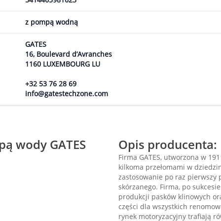
z pompą wodną
GATES
16, Boulevard d’Avranches
1160 LUXEMBOURG LU
+32 53 76 28 69
info@gatestechzone.com
mpą wody GATES
Opis producenta:
Firma GATES, utworzona w 1911
kilkoma przełomami w dziedzini
zastosowanie po raz pierwszy 
skórzanego. Firma, po sukcesie
produkcji pasków klinowych o
części dla wszystkich renomo
rynek motoryzacyjny trafiają r