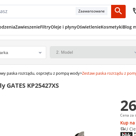
Zaawansowane
odzenia
Zawieszenie
Filtry
Oleje i płyny
Oświetlenie
Kosmetyki
Blog 
awy paska rozrządu, osprzętu z pompą wody
>
Zestaw paska rozrządu z po
dy GATES KP25427XS
26
Cena za 
Kup na 
U Cie