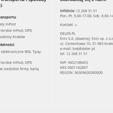
ci
Infolinia:
12 268 31 51
Pon.-Pt. 9.00-17.00, Sob. 8.00-1
ransportu
aty InPost
Kontakt
rierskie InPost, DPD
DELER.PL
osobisty Kraków
Enis S.A. (dawniej: Enis sp. z o.o
ul. Cementowa 10, 31-983 Kra
łatności
e-mail:
bok@deler.pl
i elektroniczne Blik, Tpay,
tel. 12 268 31 51
rierskie InPost, DPD
NIP: 9452188455
KRS 0001182897
 w siedzibie firmy, kartą
REGON: 36309630300000