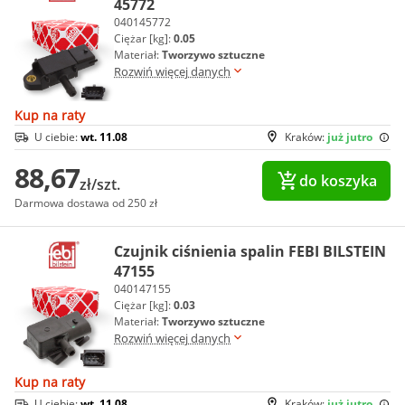
45772
040145772
Ciężar [kg]:
0.05
Materiał:
Tworzywo sztuczne
Rozwiń więcej danych
Kup na raty
U ciebie:
wt. 11.08
Kraków:
już jutro
88,67
do koszyka
zł/szt.
Darmowa dostawa od 250 zł
Czujnik ciśnienia spalin FEBI BILSTEIN
47155
040147155
Ciężar [kg]:
0.03
Materiał:
Tworzywo sztuczne
Rozwiń więcej danych
Kup na raty
U ciebie:
wt. 11.08
Kraków:
już jutro