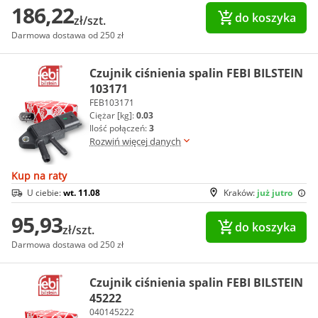
186,22
do koszyka
zł/szt.
Darmowa dostawa od 250 zł
Czujnik ciśnienia spalin FEBI BILSTEIN
103171
FEB103171
Ciężar [kg]:
0.03
Ilość połączeń:
3
Rozwiń więcej danych
Kup na raty
U ciebie:
wt. 11.08
Kraków:
już jutro
95,93
do koszyka
zł/szt.
Darmowa dostawa od 250 zł
Czujnik ciśnienia spalin FEBI BILSTEIN
45222
040145222