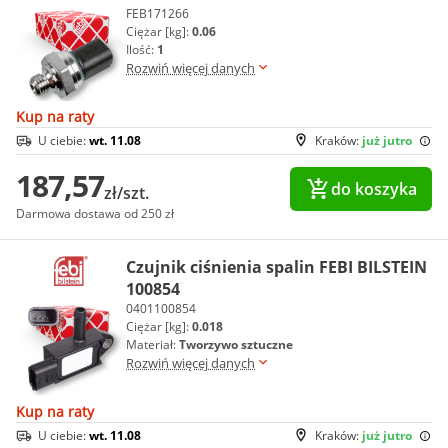
FEB171266
Ciężar [kg]:
0.06
Ilość:
1
Rozwiń więcej danych
Kup na raty
U ciebie:
wt. 11.08
Kraków:
już jutro
187,57
do koszyka
zł/szt.
Darmowa dostawa od 250 zł
Czujnik ciśnienia spalin FEBI BILSTEIN
100854
0401100854
Ciężar [kg]:
0.018
Materiał:
Tworzywo sztuczne
Rozwiń więcej danych
Kup na raty
U ciebie:
wt. 11.08
Kraków:
już jutro