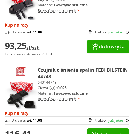
Materiał:
Tworzywo sztuczne
Rozwiń więcej danych
Kup na raty
U ciebie:
wt. 11.08
Kraków:
już jutro
93,25
do koszyka
zł/szt.
Darmowa dostawa od 250 zł
Czujnik ciśnienia spalin FEBI BILSTEIN
44748
040144748
Ciężar [kg]:
0.025
Materiał:
Tworzywo sztuczne
Rozwiń więcej danych
Kup na raty
U ciebie:
wt. 11.08
Kraków:
już jutro
116,41