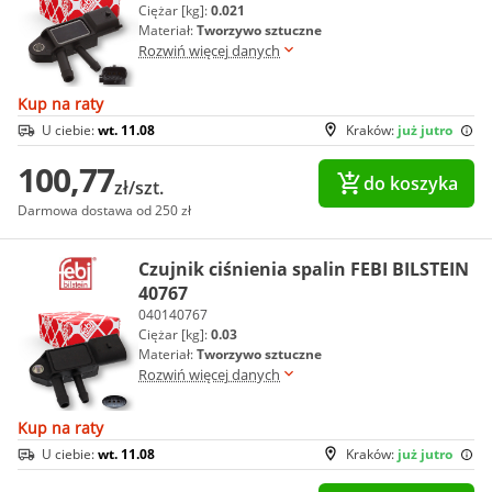
Ciężar [kg]:
0.021
Materiał:
Tworzywo sztuczne
Rozwiń więcej danych
Kup na raty
U ciebie:
wt. 11.08
Kraków:
już jutro
100,77
do koszyka
zł/szt.
Darmowa dostawa od 250 zł
Czujnik ciśnienia spalin FEBI BILSTEIN
40767
040140767
Ciężar [kg]:
0.03
Materiał:
Tworzywo sztuczne
Rozwiń więcej danych
Kup na raty
U ciebie:
wt. 11.08
Kraków:
już jutro