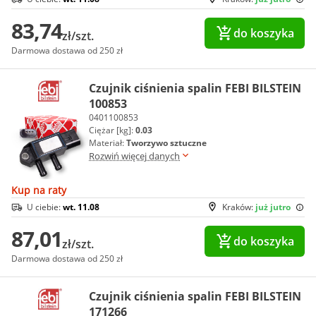
83,74
do koszyka
zł/szt.
Darmowa dostawa od 250 zł
Czujnik ciśnienia spalin FEBI BILSTEIN
100853
0401100853
Ciężar [kg]:
0.03
Materiał:
Tworzywo sztuczne
Rozwiń więcej danych
Kup na raty
U ciebie:
wt. 11.08
Kraków:
już jutro
87,01
do koszyka
zł/szt.
Darmowa dostawa od 250 zł
Czujnik ciśnienia spalin FEBI BILSTEIN
171266