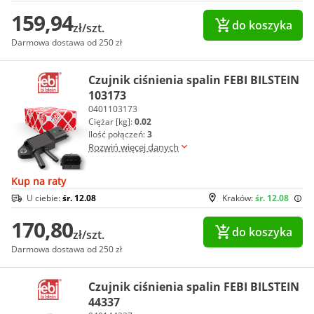
159,94
do koszyka
zł/szt.
Darmowa dostawa od 250 zł
Czujnik ciśnienia spalin FEBI BILSTEIN
103173
0401103173
Ciężar [kg]:
0.02
Ilość połączeń:
3
Rozwiń więcej danych
Kup na raty
U ciebie:
śr. 12.08
Kraków:
śr. 12.08
170,80
do koszyka
zł/szt.
Darmowa dostawa od 250 zł
Czujnik ciśnienia spalin FEBI BILSTEIN
44337