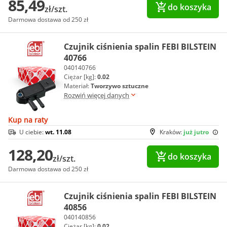
85,49
do koszyka
zł/szt.
Darmowa dostawa od 250 zł
Czujnik ciśnienia spalin FEBI BILSTEIN
40766
040140766
Ciężar [kg]:
0.02
Materiał:
Tworzywo sztuczne
Rozwiń więcej danych
Kup na raty
U ciebie:
wt. 11.08
Kraków:
już jutro
128,20
do koszyka
zł/szt.
Darmowa dostawa od 250 zł
Czujnik ciśnienia spalin FEBI BILSTEIN
40856
040140856
Ciężar [kg]:
0.02