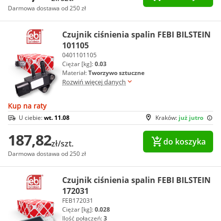
Darmowa dostawa od 250 zł
Czujnik ciśnienia spalin FEBI BILSTEIN
101105
0401101105
Ciężar [kg]:
0.03
Materiał:
Tworzywo sztuczne
Rozwiń więcej danych
Kup na raty
U ciebie:
wt. 11.08
Kraków:
już jutro
187,82
do koszyka
zł/szt.
Darmowa dostawa od 250 zł
Czujnik ciśnienia spalin FEBI BILSTEIN
172031
FEB172031
Ciężar [kg]:
0.028
Ilość połączeń:
3