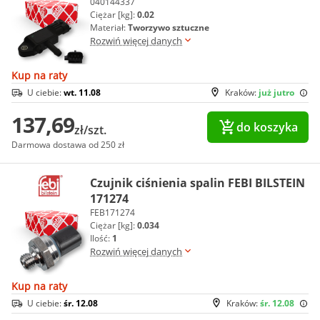
040144337
Ciężar [kg]:
0.02
Materiał:
Tworzywo sztuczne
Rozwiń więcej danych
Kup na raty
U ciebie:
wt. 11.08
Kraków:
już jutro
137,69
do koszyka
zł/szt.
Darmowa dostawa od 250 zł
Czujnik ciśnienia spalin FEBI BILSTEIN
171274
FEB171274
Ciężar [kg]:
0.034
Ilość:
1
Rozwiń więcej danych
Kup na raty
U ciebie:
śr. 12.08
Kraków:
śr. 12.08