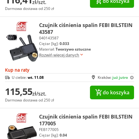
do koszyka
zł/szt.
Darmowa dostawa od 250 zł
Czujnik ciśnienia spalin FEBI BILSTEIN
43587
040143587
Ciężar [kg]:
0.033
Materiał:
Tworzywo sztuczne
Rozwiń więcej danych
Kup na raty
U ciebie:
wt. 11.08
Kraków:
już jutro
115,55
do koszyka
zł/szt.
Darmowa dostawa od 250 zł
Czujnik ciśnienia spalin FEBI BILSTEIN
177005
FEB177005
Ciężar [kg]:
0.04