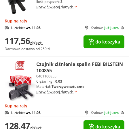
Ilość połączeń:
3
Rozwiń więcej danych
Kup na raty
U ciebie:
wt. 11.08
Kraków:
już jutro
117,56
do koszyka
zł/szt.
Darmowa dostawa od 250 zł
Czujnik ciśnienia spalin FEBI BILSTEIN
100855
0401100855
Ciężar [kg]:
0.03
Materiał:
Tworzywo sztuczne
Rozwiń więcej danych
Kup na raty
U ciebie:
wt. 11.08
Kraków:
już jutro
128,47
do koszyka
zł/szt.