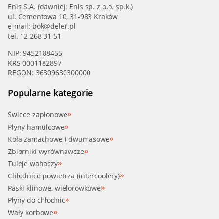
Enis S.A. (dawniej: Enis sp. z o.o. sp.k.)
ul. Cementowa 10, 31-983 Kraków
e-mail:
bok@deler.pl
tel. 12 268 31 51
NIP: 9452188455
KRS 0001182897
REGON: 36309630300000
Popularne kategorie
Świece zapłonowe
Płyny hamulcowe
Koła zamachowe i dwumasowe
Zbiorniki wyrównawcze
Tuleje wahaczy
Chłodnice powietrza (intercoolery)
Paski klinowe, wielorowkowe
Płyny do chłodnic
Wały korbowe