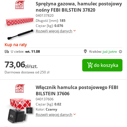
Sprężyna gazowa, hamulec postojowy
nośny FEBI BILSTEIN 37820
040137820
Długość [mm]:
185
Ciężar [kg]:
0.076
Rozwiń więcej danych
Kup na raty
U ciebie:
wt. 11.08
Kraków:
już jutro
73,06
do koszyka
zł/szt.
Darmowa dostawa od 250 zł
Włącznik hamulca postojowego FEBI
BILSTEIN 37606
040137606
Ciężar [kg]:
0.02
Kolor:
Czarny
Rozwiń więcej danych