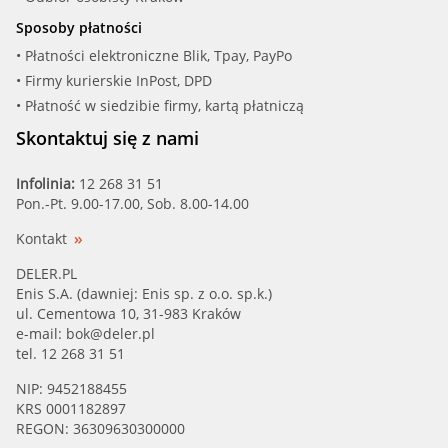
Sposoby płatności
• Płatności elektroniczne Blik, Tpay, PayPo
• Firmy kurierskie InPost, DPD
• Płatność w siedzibie firmy, kartą płatniczą
Skontaktuj się z nami
Infolinia:
12 268 31 51
Pon.-Pt. 9.00-17.00, Sob. 8.00-14.00
Kontakt
DELER.PL
Enis S.A. (dawniej: Enis sp. z o.o. sp.k.)
ul. Cementowa 10, 31-983 Kraków
e-mail:
bok@deler.pl
tel. 12 268 31 51
NIP: 9452188455
KRS 0001182897
REGON: 36309630300000