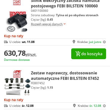
Silnik elektryczny zacisku hamulca
postojowego FEBI BILSTEIN 100060
0401100060
Strona zabudowy:
Tylna oś po obydwu stronach
Ciężar [kg]:
0.45
Rozwiń więcej danych
Kup na raty
U ciebie:
wt. 11.08
Kraków:
już jutro
630,78
do koszyka
zł/szt.
Darmowa dostawa
Zestaw naprawczy, dostosowanie
automatyczne FEBI BILSTEIN 07452
FEB07452
Ciężar [kg]:
1.15
Kup na raty
U ciebie:
śr. 12.08
Kraków:
śr. 12.08