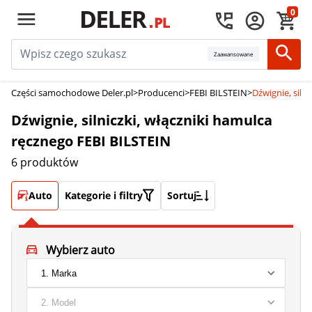
0
Zaawansowane
Części samochodowe Deler.pl
>
Producenci
>
FEBI BILSTEIN
>
Dźwignie, siln
Dźwignie, silniczki, włączniki hamulca
ręcznego FEBI BILSTEIN
6 produktów
Auto
Kategorie i filtry
Sortuj
Wybierz auto