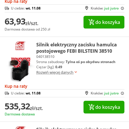
Kup na raty
U ciebie:
wt. 11.08
Kraków:
już jutro
63,93
do koszyka
zł/szt.
Darmowa dostawa od 250 zł
Silnik elektryczny zacisku hamulca
postojowego FEBI BILSTEIN 38510
040138510
Strona zabudowy:
Tylna oś po obydwu stronach
Ciężar [kg]:
0.49
Rozwiń więcej danych
Kup na raty
U ciebie:
wt. 11.08
Kraków:
już jutro
535,32
do koszyka
zł/szt.
Darmowa dostawa