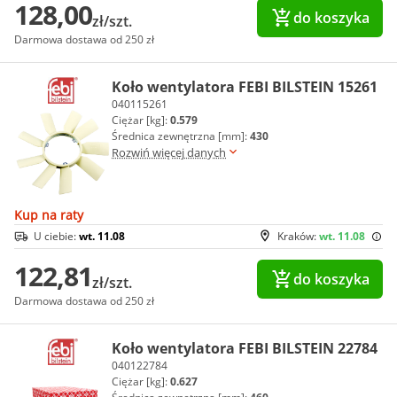
128,00
do koszyka
zł/szt.
Darmowa dostawa od 250 zł
Koło wentylatora FEBI BILSTEIN 15261
040115261
Ciężar [kg]:
0.579
Średnica zewnętrzna [mm]:
430
Rozwiń więcej danych
Kup na raty
U ciebie:
wt. 11.08
Kraków:
wt. 11.08
122,81
do koszyka
zł/szt.
Darmowa dostawa od 250 zł
Koło wentylatora FEBI BILSTEIN 22784
040122784
Ciężar [kg]:
0.627