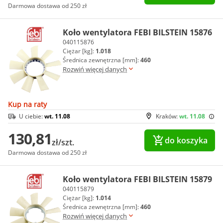
Darmowa dostawa od 250 zł
Koło wentylatora FEBI BILSTEIN 15876
040115876
Ciężar [kg]:
1.018
Średnica zewnętrzna [mm]:
460
Rozwiń więcej danych
Kup na raty
U ciebie:
wt. 11.08
Kraków:
wt. 11.08
130,81
do koszyka
zł/szt.
Darmowa dostawa od 250 zł
Koło wentylatora FEBI BILSTEIN 15879
040115879
Ciężar [kg]:
1.014
Średnica zewnętrzna [mm]:
460
Rozwiń więcej danych