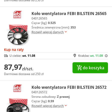
Darmowa dostawa od 250 zł
Koło wentylatora FEBI BILSTEIN 26565
040126565
Ciężar [kg]:
0.525
Średnica zewnętrzna [mm]:
353
Rozwiń więcej danych
Kup na raty
U ciebie:
wt. 11.08
Kraków:
wt. 11.08
87,97
do koszyka
zł/szt.
Darmowa dostawa od 250 zł
Koło wentylatora FEBI BILSTEIN 26572
040126572
Strona zabudowy:
Z prawej
Ciężar [kg]:
0.59
Rozwiń więcej danych