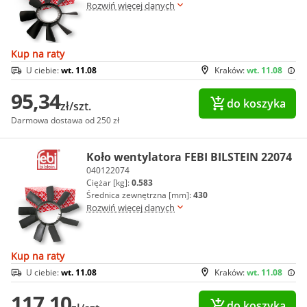
Rozwiń więcej danych
Kup na raty
U ciebie:
wt. 11.08
Kraków:
wt. 11.08
95,34
do koszyka
zł/szt.
Darmowa dostawa od 250 zł
Koło wentylatora FEBI BILSTEIN 22074
040122074
Ciężar [kg]:
0.583
Średnica zewnętrzna [mm]:
430
Rozwiń więcej danych
Kup na raty
U ciebie:
wt. 11.08
Kraków:
wt. 11.08
117,10
do koszyka