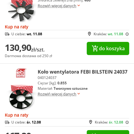
Średnica zewnętrzna [mm]:
460
Rozwiń więcej danych
Kup na raty
U ciebie:
wt. 11.08
Kraków:
wt. 11.08
130,90
do koszyka
zł/szt.
Darmowa dostawa od 250 zł
Koło wentylatora FEBI BILSTEIN 24037
040124037
Ciężar [kg]:
0.855
Materiał:
Tworzywo sztuczne
Rozwiń więcej danych
Kup na raty
U ciebie:
śr. 12.08
Kraków:
śr. 12.08