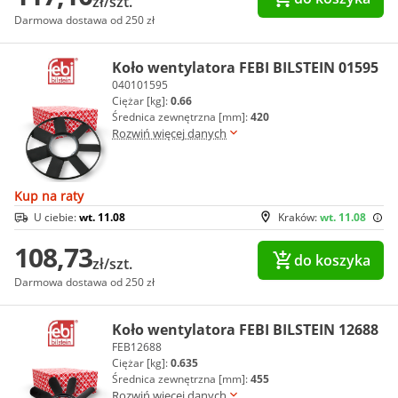
zł/szt.
Darmowa dostawa od 250 zł
Koło wentylatora FEBI BILSTEIN 01595
040101595
Ciężar [kg]:
0.66
Średnica zewnętrzna [mm]:
420
Rozwiń więcej danych
Kup na raty
U ciebie:
wt. 11.08
Kraków:
wt. 11.08
108,73
do koszyka
zł/szt.
Darmowa dostawa od 250 zł
Koło wentylatora FEBI BILSTEIN 12688
FEB12688
Ciężar [kg]:
0.635
Średnica zewnętrzna [mm]:
455
Rozwiń więcej danych