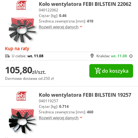
Koło wentylatora FEBI BILSTEIN 22062
040122062
Ciężar [kg]:
0.46
Średnica zewnętrzna [mm]:
410
Rozwiń więcej danych
Kup na raty
U ciebie:
wt. 11.08
Kraków:
wt. 11.08
105,80
do koszyka
zł/szt.
Darmowa dostawa od 250 zł
Koło wentylatora FEBI BILSTEIN 19257
040119257
Ciężar [kg]:
0.714
Średnica zewnętrzna [mm]:
460
Rozwiń więcej danych