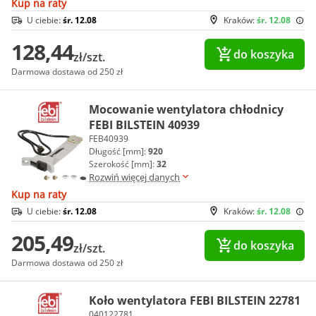
Kup na raty
U ciebie:
śr. 12.08
Kraków:
śr. 12.08
128,44
do koszyka
zł/szt.
Darmowa dostawa od 250 zł
Mocowanie wentylatora chłodnicy
FEBI BILSTEIN 40939
FEB40939
Długość [mm]:
920
Szerokość [mm]:
32
Rozwiń więcej danych
Kup na raty
U ciebie:
śr. 12.08
Kraków:
śr. 12.08
205,49
do koszyka
zł/szt.
Darmowa dostawa od 250 zł
Koło wentylatora FEBI BILSTEIN 22781
040122781