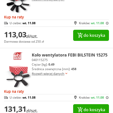
Kup na raty
U ciebie:
wt. 11.08
Kraków:
wt. 11.08
113,03
do koszyka
zł/szt.
Darmowa dostawa od 250 zł
Koło wentylatora FEBI BILSTEIN 15275
040115275
Ciężar [kg]:
0.49
Średnica zewnętrzna [mm]:
458
Rozwiń więcej danych
Kup na raty
U ciebie:
wt. 11.08
Kraków:
wt. 11.08
131,31
do koszyka
zł/szt.