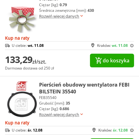
Ciężar [kg]:
0.79
Średnica zewnętrzna [mm]:
430
Rozwiń więcej danych
Kup na raty
U ciebie:
wt. 11.08
Kraków:
wt. 11.08
133,29
do koszyka
zł/szt.
Darmowa dostawa od 250 zł
Pierścień obudowy wentylatora FEBI
BILSTEIN 35540
FEB35540
Grubość [mm]:
35
Ciężar [kg]:
0.686
Rozwiń więcej danych
Kup na raty
U ciebie:
śr. 12.08
Kraków:
śr. 12.08