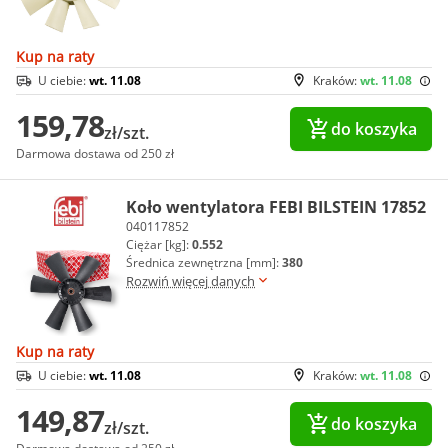
Kup na raty
U ciebie:
wt. 11.08
Kraków:
wt. 11.08
159,78
do koszyka
zł/szt.
Darmowa dostawa od 250 zł
Koło wentylatora FEBI BILSTEIN 17852
040117852
Ciężar [kg]:
0.552
Średnica zewnętrzna [mm]:
380
Rozwiń więcej danych
Kup na raty
U ciebie:
wt. 11.08
Kraków:
wt. 11.08
149,87
do koszyka
zł/szt.