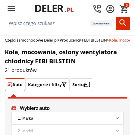
0
Zaawansowane
Części samochodowe Deler.pl
>
Producenci
>
FEBI BILSTEIN
>
Koła, mocowan
Koła, mocowania, osłony wentylatora
chłodnicy FEBI BILSTEIN
21 produktów
Auto
Kategorie i filtry
Sortuj
Wybierz auto