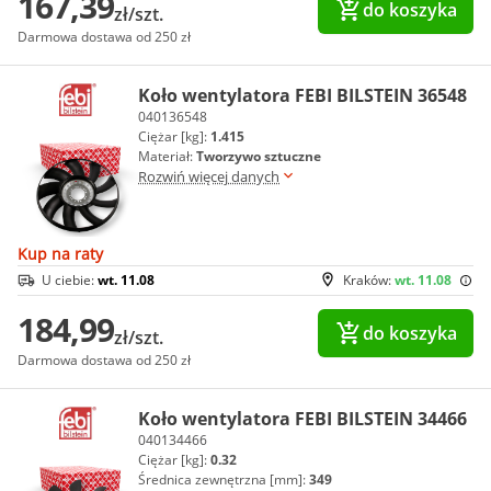
167,39
do koszyka
zł/szt.
Darmowa dostawa od 250 zł
Koło wentylatora FEBI BILSTEIN 36548
040136548
Ciężar [kg]:
1.415
Materiał:
Tworzywo sztuczne
Rozwiń więcej danych
Kup na raty
U ciebie:
wt. 11.08
Kraków:
wt. 11.08
184,99
do koszyka
zł/szt.
Darmowa dostawa od 250 zł
Koło wentylatora FEBI BILSTEIN 34466
040134466
Ciężar [kg]:
0.32
Średnica zewnętrzna [mm]:
349