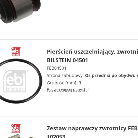
Pierścień uszczelniający, zwrotn
BILSTEIN 04501
FEB04501
Strona zabudowy:
Oś przednia po obydwu 
Grubość [mm]:
3
Rozwiń więcej danych
Zestaw naprawczy zwrotnicy FEB
102053