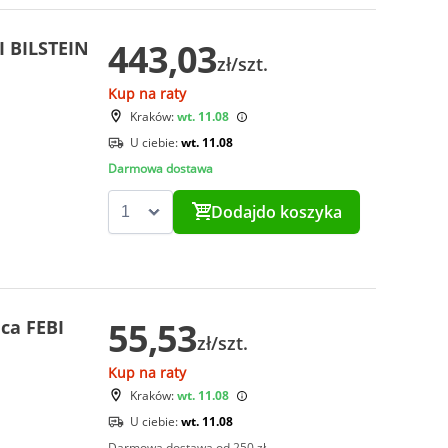
443,03
I BILSTEIN
zł/szt.
Kup na raty
Kraków:
wt. 11.08
U ciebie:
wt. 11.08
Darmowa dostawa
Dodaj
do koszyka
55,53
ica FEBI
zł/szt.
Kup na raty
Kraków:
wt. 11.08
U ciebie:
wt. 11.08
Darmowa dostawa od 250 zł