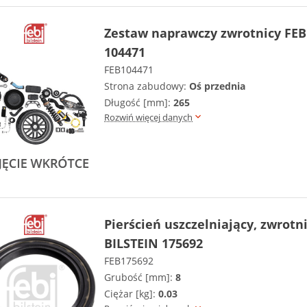
Zestaw naprawczy zwrotnicy FEB
104471
FEB104471
Strona zabudowy:
Oś przednia
Długość [mm]:
265
Rozwiń więcej danych
Pierścień uszczelniający, zwrotn
BILSTEIN 175692
FEB175692
Grubość [mm]:
8
Ciężar [kg]:
0.03