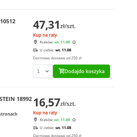
47,31
 10512
zł/szt.
Kup na raty
Kraków:
wt. 11.08
U ciebie:
wt. 11.08
Darmowa dostawa od 250 zł
Dodaj
do koszyka
16,57
LSTEIN 18992
zł/szt.
Kup na raty
stronach
Kraków:
wt. 11.08
U ciebie:
wt. 11.08
Darmowa dostawa od 250 zł