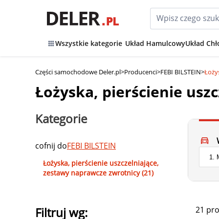
Wszystkie kategorie
Układ Hamulcowy
Układ Chł
Części samochodowe Deler.pl
>
Producenci
>
FEBI BILSTEIN
>
Łoży
Łożyska, pierścienie usz
Kategorie
cofnij do
FEBI BILSTEIN
Łożyska, pierścienie uszczelniające,
zestawy naprawcze zwrotnicy (21)
21 pr
Filtruj wg: