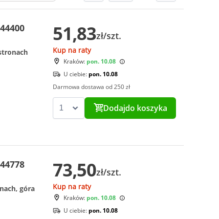
51,83
 44400
zł/szt.
Kup na raty
stronach
Kraków:
pon. 10.08
U ciebie:
pon. 10.08
Darmowa dostawa od 250 zł
Dodaj
do koszyka
73,50
 44778
zł/szt.
Kup na raty
nach, góra
Kraków:
pon. 10.08
U ciebie:
pon. 10.08