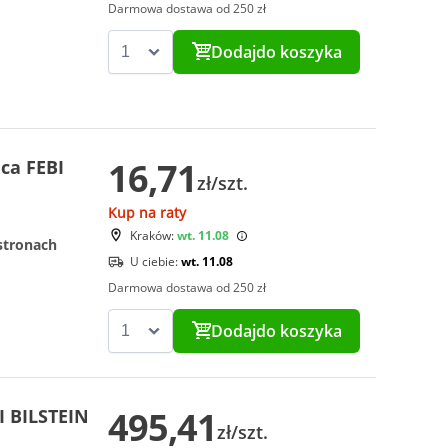
Darmowa dostawa od 250 zł
Dodaj
do koszyka
16,71
ica FEBI
zł/szt.
Kup na raty
Kraków:
wt. 11.08
stronach
U ciebie:
wt. 11.08
Darmowa dostawa od 250 zł
Dodaj
do koszyka
495,41
I BILSTEIN
zł/szt.