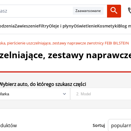
Zaawansowane
odzenia
Zawieszenie
Filtry
Oleje i płyny
Oświetlenie
Kosmetyki
Blog 
ska, pierścienie uszczelniające, zestawy naprawcze zwrotnicy FEBI BILSTEIN
czelniające, zestawy naprawcz
Wybierz auto, do którego szukasz części
oduktów
Sortuj