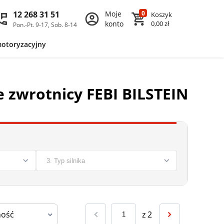
12 268 31 51
Moje
0
Koszyk
konto
0,00 zł
Pon.-Pt. 9-17, Sob. 8-14
motoryzacyjny
e zwrotnicy FEBI BILSTEIN
z
2