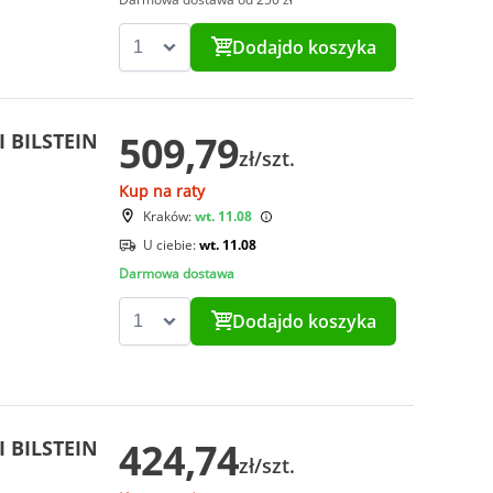
Dodaj
do koszyka
509,79
I BILSTEIN
zł/szt.
Kup na raty
Kraków:
wt. 11.08
U ciebie:
wt. 11.08
Darmowa dostawa
Dodaj
do koszyka
424,74
I BILSTEIN
zł/szt.