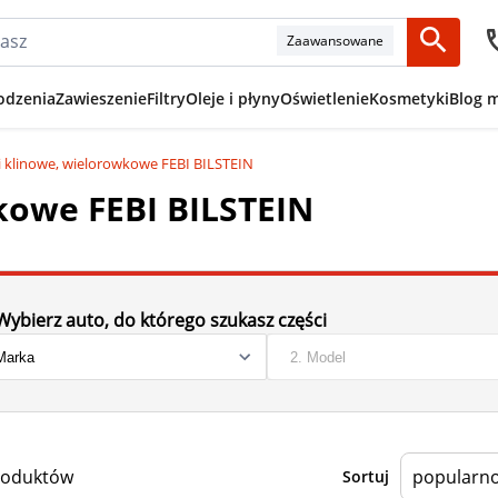
Zaawansowane
odzenia
Zawieszenie
Filtry
Oleje i płyny
Oświetlenie
Kosmetyki
Blog 
i klinowe, wielorowkowe FEBI BILSTEIN
kowe FEBI BILSTEIN
Wybierz auto, do którego szukasz części
roduktów
Sortuj