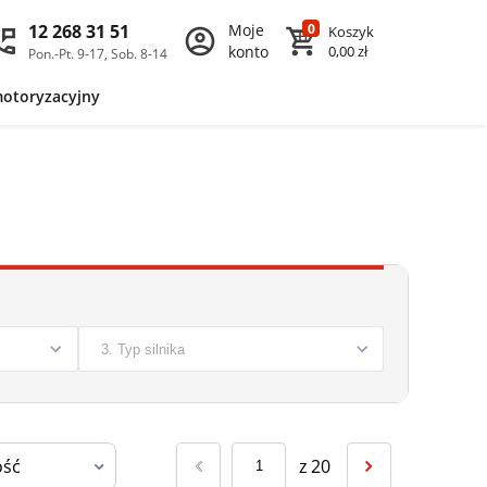
12 268 31 51
Moje
0
Koszyk
konto
0,00 zł
Pon.-Pt. 9-17, Sob. 8-14
motoryzacyjny
z
20