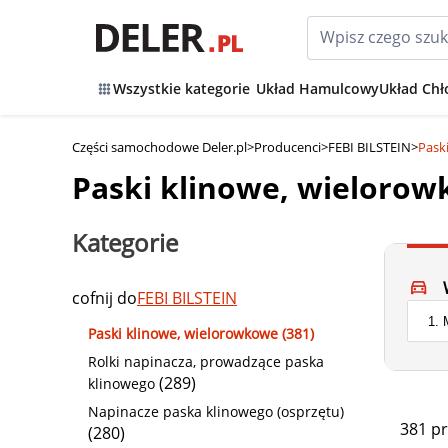
Wszystkie kategorie
Układ Hamulcowy
Układ Chł
Części samochodowe Deler.pl
>
Producenci
>
FEBI BILSTEIN
>
Pask
Paski klinowe, wielorow
Kategorie
cofnij do
FEBI BILSTEIN
Paski klinowe, wielorowkowe (381)
Rolki napinacza, prowadzące paska
(289)
klinowego
Napinacze paska klinowego (osprzętu)
381 p
(280)