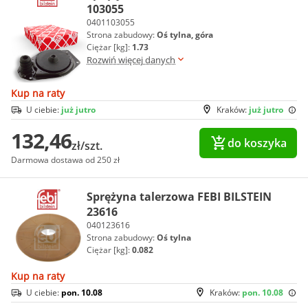
103055
0401103055
Strona zabudowy:
Oś tylna, góra
Ciężar [kg]:
1.73
Rozwiń więcej danych
Kup na raty
U ciebie:
już jutro
Kraków:
już jutro
132,46
do koszyka
zł/szt.
Darmowa dostawa od 250 zł
Sprężyna talerzowa FEBI BILSTEIN
23616
040123616
Strona zabudowy:
Oś tylna
Ciężar [kg]:
0.082
Kup na raty
U ciebie:
pon. 10.08
Kraków:
pon. 10.08