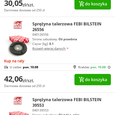
30,05
do koszyka
zł/szt.
Darmowa dostawa od 250 zł
Sprężyna talerzowa FEBI BILSTEIN
26556
040126556
Strona zabudowy:
Oś przednia
Ciężar [kg]:
0.1
Rozwiń więcej danych
Kup na raty
U ciebie:
pon. 10.08
Kraków:
pon. 10.08
42,06
do koszyka
zł/szt.
Darmowa dostawa od 250 zł
Sprężyna talerzowa FEBI BILSTEIN
39553
040139553
Strona zabudowy:
Oś tylna, góra