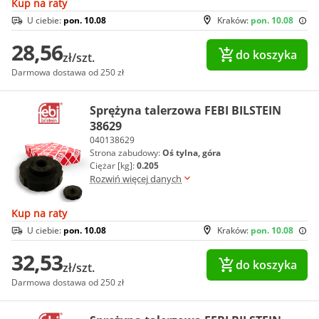
Kup na raty
U ciebie:
pon. 10.08
Kraków:
pon. 10.08
28,56
do koszyka
zł/szt.
Darmowa dostawa od 250 zł
Sprężyna talerzowa FEBI BILSTEIN
38629
040138629
Strona zabudowy:
Oś tylna, góra
Ciężar [kg]:
0.205
Rozwiń więcej danych
Kup na raty
U ciebie:
pon. 10.08
Kraków:
pon. 10.08
32,53
do koszyka
zł/szt.
Darmowa dostawa od 250 zł