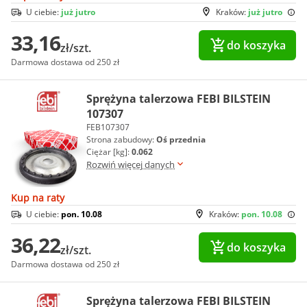
U ciebie:
już jutro
Kraków:
już jutro
33,16
do koszyka
zł/szt.
Darmowa dostawa od 250 zł
Sprężyna talerzowa FEBI BILSTEIN
107307
FEB107307
Strona zabudowy:
Oś przednia
Ciężar [kg]:
0.062
Rozwiń więcej danych
Kup na raty
U ciebie:
pon. 10.08
Kraków:
pon. 10.08
36,22
do koszyka
zł/szt.
Darmowa dostawa od 250 zł
Sprężyna talerzowa FEBI BILSTEIN