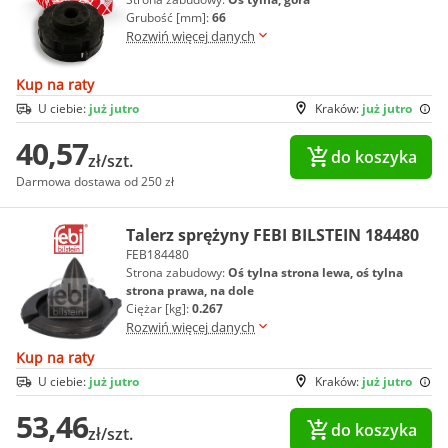
Grubość [mm]:
66
Rozwiń więcej danych
Kup na raty
U ciebie:
już jutro
Kraków:
już jutro
40,57
do koszyka
zł/szt.
Darmowa dostawa od 250 zł
Talerz sprężyny FEBI BILSTEIN 184480
FEB184480
Strona zabudowy:
Oś tylna strona lewa, oś tylna
strona prawa, na dole
Ciężar [kg]:
0.267
Rozwiń więcej danych
Kup na raty
U ciebie:
już jutro
Kraków:
już jutro
53,46
do koszyka
zł/szt.