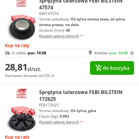
Sprężyna talerzowa FEBI BILSTEIN
47574
040147574
Strona zabudowy:
Oś tylna strona lewa, oś tylna
strona prawa, na dole
Grubość [mm]:
40
Rozwiń więcej danych
Kup na raty
U ciebie:
pon. 10.08
Kraków:
pon. 10.08
28,81
do koszyka
zł/szt.
Darmowa dostawa od 250 zł
Sprężyna talerzowa FEBI BILSTEIN
172625
FEB172625
Strona zabudowy:
Oś tylna, góra
Ciężar [kg]:
0.082
Rozwiń więcej danych
Kup na raty