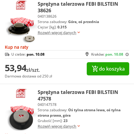
Sprężyna talerzowa FEBI BILSTEIN
38626
040138626
Strona zabudowy:
Góra, oś przednia
Ciężar [kg]:
0.315
Rozwiń więcej danych
Kup na raty
U ciebie:
pon. 10.08
Kraków:
pon. 10.08
53,94
do koszyka
zł/szt.
Darmowa dostawa od 250 zł
Sprężyna talerzowa FEBI BILSTEIN
47578
040147578
Strona zabudowy:
Oś tylna strona lewa, oś tylna
strona prawa, góra
Grubość [mm]:
23
Rozwiń więcej danych