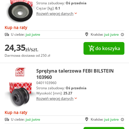
Strona zabudowy:
Oś przednia
Ciężar [kg]:
0.1
Rozwiń więcej danych
Kup na raty
U ciebie:
już jutro
Kraków:
już jutro
24,35
do koszyka
zł/szt.
Darmowa dostawa od 250 zł
Sprężyna talerzowa FEBI BILSTEIN
103960
0401103960
Strona zabudowy:
Oś przednia
Wysokość [mm]:
25.27
Rozwiń więcej danych
Kup na raty
U ciebie:
już jutro
Kraków:
już jutro