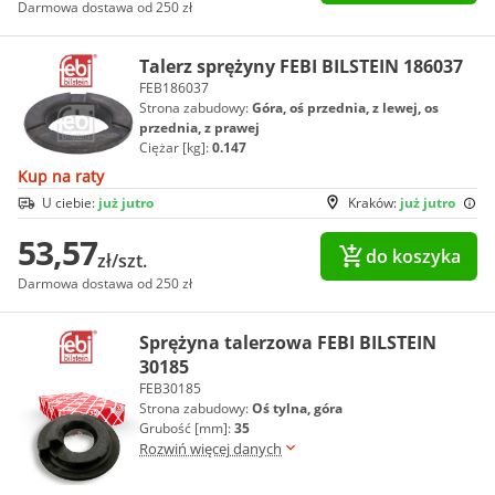
Darmowa dostawa od 250 zł
Talerz sprężyny FEBI BILSTEIN 186037
FEB186037
Strona zabudowy:
Góra, oś przednia, z lewej, os
przednia, z prawej
Ciężar [kg]:
0.147
Kup na raty
U ciebie:
już jutro
Kraków:
już jutro
53,57
do koszyka
zł/szt.
Darmowa dostawa od 250 zł
Sprężyna talerzowa FEBI BILSTEIN
30185
FEB30185
Strona zabudowy:
Oś tylna, góra
Grubość [mm]:
35
Rozwiń więcej danych