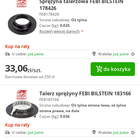
Sprężyna talerzowa FEBI BILSTEIN
178426
FEB178426
Strona zabudowy:
Oś tylna
Ciężar [kg]:
0.035
Rozwiń więcej danych
Kup na raty
U ciebie:
już jutro
Kraków:
już jutro
33,06
do koszyka
zł/szt.
Darmowa dostawa od 250 zł
Talerz sprężyny FEBI BILSTEIN 183166
FEB183166
Strona zabudowy:
Oś tylna strona lewa, oś tylna
strona prawa, na dole
Ciężar [kg]:
0.036
Kup na raty
U ciebie:
już jutro
Kraków:
już jutro