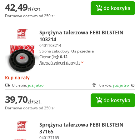
42,49
do koszyka
zł/szt.
Darmowa dostawa od 250 zł
Sprężyna talerzowa FEBI BILSTEIN
103214
0401103214
Strona zabudowy:
Oś przednia
Ciężar [kg]:
0.12
Rozwiń więcej danych
Kup na raty
U ciebie:
już jutro
Kraków:
już jutro
39,70
do koszyka
zł/szt.
Darmowa dostawa od 250 zł
Sprężyna talerzowa FEBI BILSTEIN
37165
040137165