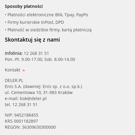
Sposoby płatności
• Płatności elektroniczne Blik, Tpay, PayPo
• Firmy kurierskie InPost, DPD
• Płatność w siedzibie firmy, kartą płatniczą
Skontaktuj się z nami
Infolinia:
12 268 31 51
Pon.-Pt. 9.00-17.00, Sob. 8.00-14.00
Kontakt
DELER.PL
Enis S.A. (dawniej: Enis sp. z o.o. sp.k.)
ul. Cementowa 10, 31-983 Kraków
e-mail:
bok@deler.pl
tel. 12 268 31 51
NIP: 9452188455
KRS 0001182897
REGON: 36309630300000