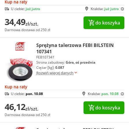
Kup na raty
U ciebie:
już jutro
Kraków:
już jutro
34,49
do koszyka
zł/szt.
Darmowa dostawa od 250 zł
Sprężyna talerzowa FEBI BILSTEIN
107341
FEB107341
Strona zabudowy:
Góra, oś przednia
Ciężar [kg]:
0.087
Rozwiń więcej danych
Kup na raty
U ciebie:
pon. 10.08
Kraków:
pon. 10.08
46,12
do koszyka
zł/szt.
Darmowa dostawa od 250 zł