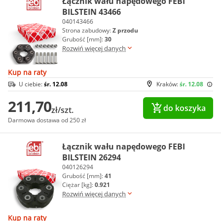
Łącznik wału napędowego FEBI
BILSTEIN 43466
040143466
Strona zabudowy:
Z przodu
Grubość [mm]:
30
Rozwiń więcej danych
Kup na raty
U ciebie:
śr. 12.08
Kraków:
śr. 12.08
211,70
do koszyka
zł/szt.
Darmowa dostawa od 250 zł
Łącznik wału napędowego FEBI
BILSTEIN 26294
040126294
Grubość [mm]:
41
Ciężar [kg]:
0.921
Rozwiń więcej danych
Kup na raty