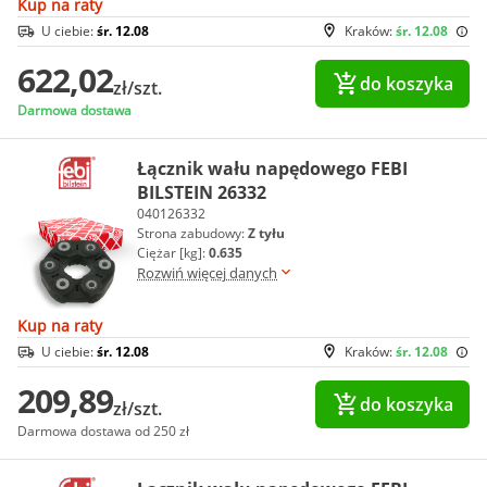
Kup na raty
U ciebie:
śr. 12.08
Kraków:
śr. 12.08
622,02
do koszyka
zł/szt.
Darmowa dostawa
Łącznik wału napędowego FEBI
BILSTEIN 26332
040126332
Strona zabudowy:
Z tyłu
Ciężar [kg]:
0.635
Rozwiń więcej danych
Kup na raty
U ciebie:
śr. 12.08
Kraków:
śr. 12.08
209,89
do koszyka
zł/szt.
Darmowa dostawa od 250 zł