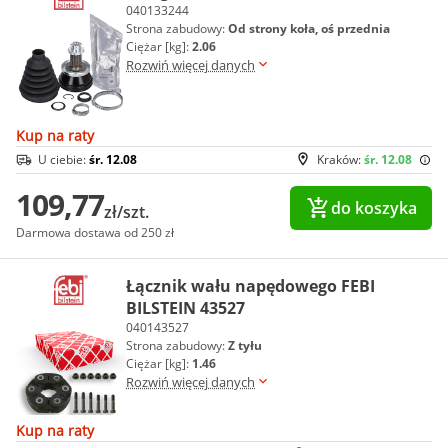
040133244
Strona zabudowy:
Od strony koła, oś przednia
Ciężar [kg]:
2.06
Rozwiń więcej danych
Kup na raty
U ciebie:
śr. 12.08
Kraków:
śr. 12.08
109,77
do koszyka
zł/szt.
Darmowa dostawa od 250 zł
Łącznik wału napędowego FEBI
BILSTEIN 43527
040143527
Strona zabudowy:
Z tyłu
Ciężar [kg]:
1.46
Rozwiń więcej danych
Kup na raty