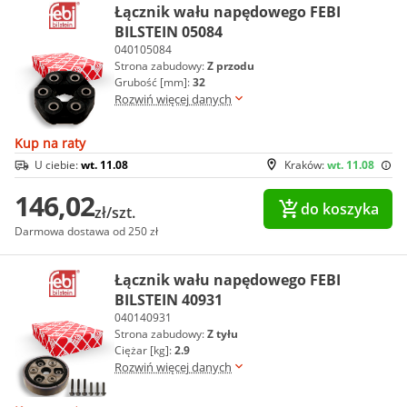
Łącznik wału napędowego FEBI
BILSTEIN 05084
040105084
Strona zabudowy:
Z przodu
Grubość [mm]:
32
Rozwiń więcej danych
Kup na raty
U ciebie:
wt. 11.08
Kraków:
wt. 11.08
146,02
do koszyka
zł/szt.
Darmowa dostawa od 250 zł
Łącznik wału napędowego FEBI
BILSTEIN 40931
040140931
Strona zabudowy:
Z tyłu
Ciężar [kg]:
2.9
Rozwiń więcej danych