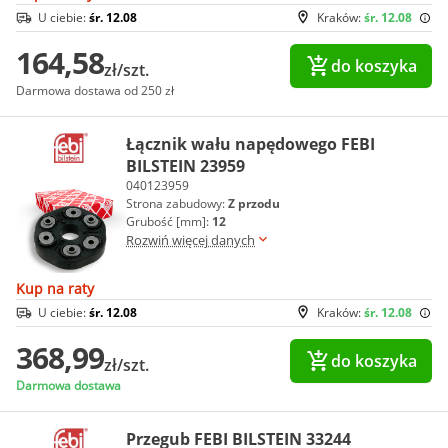
U ciebie:
śr. 12.08
Kraków:
śr. 12.08
164,58
do koszyka
zł/szt.
Darmowa dostawa od 250 zł
Łącznik wału napędowego FEBI
BILSTEIN 23959
040123959
Strona zabudowy:
Z przodu
Grubość [mm]:
12
Rozwiń więcej danych
Kup na raty
U ciebie:
śr. 12.08
Kraków:
śr. 12.08
368,99
do koszyka
zł/szt.
Darmowa dostawa
Przegub FEBI BILSTEIN 33244