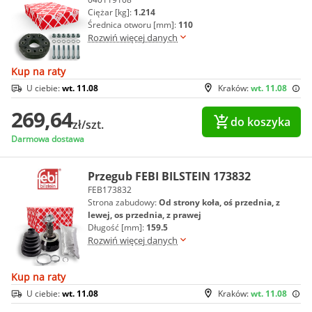
Ciężar [kg]:
1.214
Średnica otworu [mm]:
110
Rozwiń więcej danych
Kup na raty
U ciebie:
wt. 11.08
Kraków:
wt. 11.08
269,64
do koszyka
zł/szt.
Darmowa dostawa
Przegub FEBI BILSTEIN 173832
FEB173832
Strona zabudowy:
Od strony koła, oś przednia, z
lewej, os przednia, z prawej
Długość [mm]:
159.5
Rozwiń więcej danych
Kup na raty
U ciebie:
wt. 11.08
Kraków:
wt. 11.08