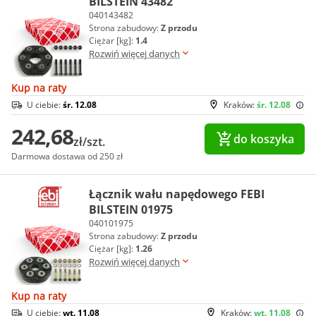
BILSTEIN 43482
040143482
Strona zabudowy:
Z przodu
Ciężar [kg]:
1.4
Rozwiń więcej danych
Kup na raty
U ciebie:
śr. 12.08
Kraków:
śr. 12.08
242,68
do koszyka
zł/szt.
Darmowa dostawa od 250 zł
Łącznik wału napędowego FEBI
BILSTEIN 01975
040101975
Strona zabudowy:
Z przodu
Ciężar [kg]:
1.26
Rozwiń więcej danych
Kup na raty
U ciebie:
wt. 11.08
Kraków:
wt. 11.08