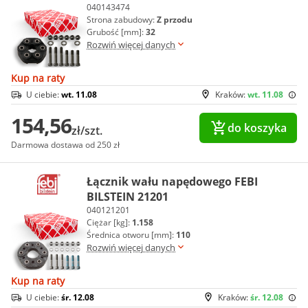
040143474
Strona zabudowy:
Z przodu
Grubość [mm]:
32
Rozwiń więcej danych
Kup na raty
U ciebie:
wt. 11.08
Kraków:
wt. 11.08
154,56
do koszyka
zł/szt.
Darmowa dostawa od 250 zł
Łącznik wału napędowego FEBI
BILSTEIN 21201
040121201
Ciężar [kg]:
1.158
Średnica otworu [mm]:
110
Rozwiń więcej danych
Kup na raty
U ciebie:
śr. 12.08
Kraków:
śr. 12.08