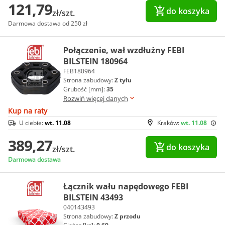
121,79
do koszyka
zł/szt.
Darmowa dostawa od 250 zł
Połączenie, wał wzdłużny FEBI
BILSTEIN 180964
FEB180964
Strona zabudowy:
Z tyłu
Grubość [mm]:
35
Rozwiń więcej danych
Kup na raty
U ciebie:
wt. 11.08
Kraków:
wt. 11.08
389,27
do koszyka
zł/szt.
Darmowa dostawa
Łącznik wału napędowego FEBI
BILSTEIN 43493
040143493
Strona zabudowy:
Z przodu