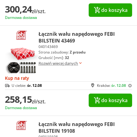
300,24
do koszyka
zł/szt.
Darmowa dostawa
Łącznik wału napędowego FEBI
BILSTEIN 43469
040143469
Strona zabudowy:
Z przodu
Grubość [mm]:
32
Rozwiń więcej danych
Kup na raty
U ciebie:
śr. 12.08
Kraków:
śr. 12.08
258,15
do koszyka
zł/szt.
Darmowa dostawa
Łącznik wału napędowego FEBI
BILSTEIN 19108
040119108