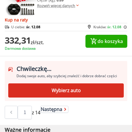
Ciężar [kg]:
0.69
Rozwiń więcej danych
Kup na raty
U ciebie:
śr. 12.08
Kraków:
śr. 12.08
332,31
do koszyka
zł/szt.
Darmowa dostawa
Chwileczkę...
Dodaj swoje auto, aby szybciej znaleźć i dobrze dobrać części
Wybierz auto
Następna
z
14
Ważne informacje