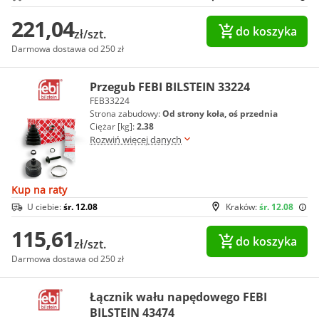
221,04
do koszyka
zł/szt.
Darmowa dostawa od 250 zł
Przegub FEBI BILSTEIN 33224
FEB33224
Strona zabudowy:
Od strony koła, oś przednia
Ciężar [kg]:
2.38
Rozwiń więcej danych
Kup na raty
U ciebie:
śr. 12.08
Kraków:
śr. 12.08
115,61
do koszyka
zł/szt.
Darmowa dostawa od 250 zł
Łącznik wału napędowego FEBI
BILSTEIN 43474