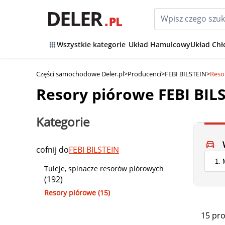
Wszystkie kategorie
Układ Hamulcowy
Układ Chł
Części samochodowe Deler.pl
>
Producenci
>
FEBI BILSTEIN
>
Reso
Resory piórowe FEBI BIL
Kategorie
cofnij do
FEBI BILSTEIN
Tuleje, spinacze resorów piórowych
(192)
Resory piórowe (15)
15 pr