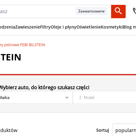
Zaawansowane
odzenia
Zawieszenie
Filtry
Oleje i płyny
Oświetlenie
Kosmetyki
Blog 
ry piórowe FEBI BILSTEIN
STEIN
Wybierz auto, do którego szukasz części
oduktów
Sortuj