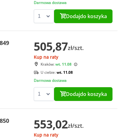
Darmowa dostawa
Dodaj
do koszyka
505,87
0849
zł/szt.
Kup na raty
Kraków:
wt. 11.08
U ciebie:
wt. 11.08
Darmowa dostawa
Dodaj
do koszyka
553,02
0850
zł/szt.
Kup na raty