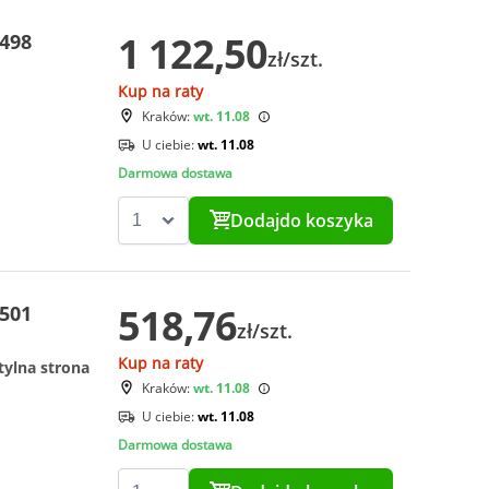
1 122,50
5498
zł/szt.
Kup na raty
Kraków:
wt. 11.08
U ciebie:
wt. 11.08
Darmowa dostawa
Dodaj
do koszyka
518,76
5501
zł/szt.
Kup na raty
tylna strona
Kraków:
wt. 11.08
U ciebie:
wt. 11.08
Darmowa dostawa