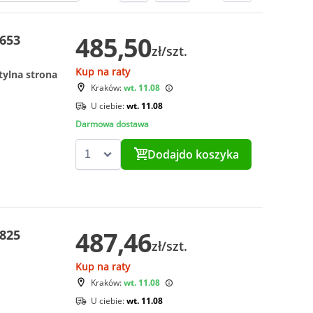
485,50
5653
zł/szt.
Kup na raty
tylna strona
Kraków:
wt. 11.08
U ciebie:
wt. 11.08
Darmowa dostawa
Dodaj
do koszyka
487,46
0825
zł/szt.
Kup na raty
Kraków:
wt. 11.08
U ciebie:
wt. 11.08