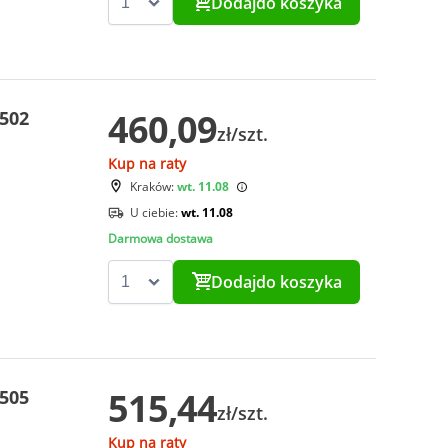
Dodaj
do koszyka
460,09
5502
zł/szt.
Kup na raty
Kraków:
wt. 11.08
U ciebie:
wt. 11.08
Darmowa dostawa
Dodaj
do koszyka
515,44
5505
zł/szt.
Kup na raty