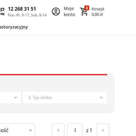
12 268 31 51
Moje
0
Koszyk
konto
0,00 zł
Pon.-Pt. 9-17, Sob. 8-14
motoryzacyjny
z
1