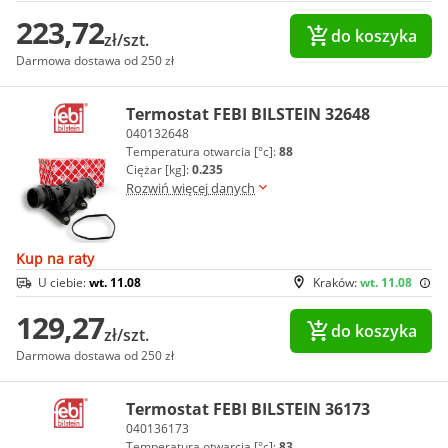
223,72
do koszyka
zł/szt.
Darmowa dostawa od 250 zł
Termostat FEBI BILSTEIN 32648
040132648
Temperatura otwarcia [°c]:
88
Ciężar [kg]:
0.235
Rozwiń więcej danych
Kup na raty
U ciebie:
wt. 11.08
Kraków:
wt. 11.08
129,27
do koszyka
zł/szt.
Darmowa dostawa od 250 zł
Termostat FEBI BILSTEIN 36173
040136173
Temperatura otwarcia [°c]:
83