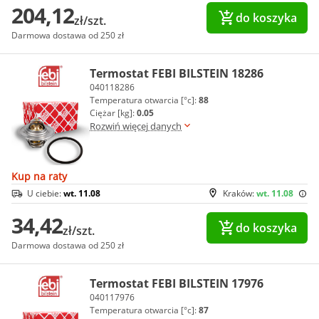
204,12
do koszyka
zł/szt.
Darmowa dostawa od 250 zł
Termostat FEBI BILSTEIN 18286
040118286
Temperatura otwarcia [°c]:
88
Ciężar [kg]:
0.05
Rozwiń więcej danych
Kup na raty
U ciebie:
wt. 11.08
Kraków:
wt. 11.08
34,42
do koszyka
zł/szt.
Darmowa dostawa od 250 zł
Termostat FEBI BILSTEIN 17976
040117976
Temperatura otwarcia [°c]:
87