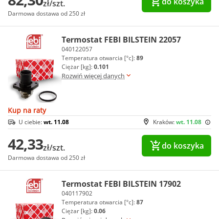
do koszyka
zł/szt.
Darmowa dostawa od 250 zł
Termostat FEBI BILSTEIN 22057
040122057
Temperatura otwarcia [°c]:
89
Ciężar [kg]:
0.101
Rozwiń więcej danych
Kup na raty
U ciebie:
wt. 11.08
Kraków:
wt. 11.08
42,33
do koszyka
zł/szt.
Darmowa dostawa od 250 zł
Termostat FEBI BILSTEIN 17902
040117902
Temperatura otwarcia [°c]:
87
Ciężar [kg]:
0.06