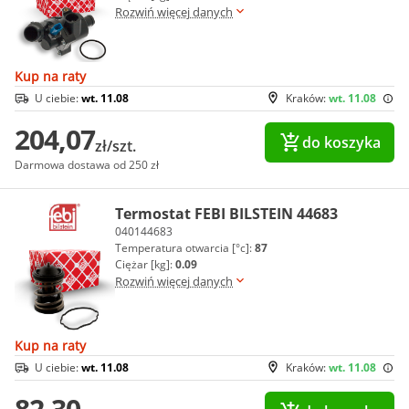
Rozwiń więcej danych
Kup na raty
U ciebie:
wt. 11.08
Kraków:
wt. 11.08
204,07
do koszyka
zł/szt.
Darmowa dostawa od 250 zł
Termostat FEBI BILSTEIN 44683
040144683
Temperatura otwarcia [°c]:
87
Ciężar [kg]:
0.09
Rozwiń więcej danych
Kup na raty
U ciebie:
wt. 11.08
Kraków:
wt. 11.08
82,30