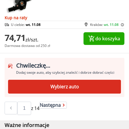
Kup na raty
U ciebie:
wt. 11.08
Kraków:
wt. 11.08
74,71
do koszyka
zł/szt.
Darmowa dostawa od 250 zł
Chwileczkę...
Dodaj swoje auto, aby szybciej znaleźć i dobrze dobrać części
Wybierz auto
Następna
z
14
Ważne informacje