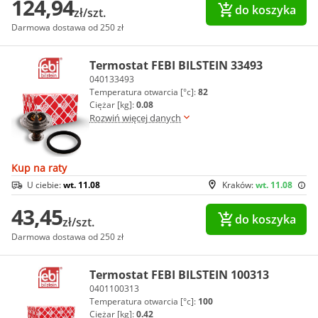
124,94
do koszyka
zł/szt.
Darmowa dostawa od 250 zł
Termostat FEBI BILSTEIN 33493
040133493
Temperatura otwarcia [°c]:
82
Ciężar [kg]:
0.08
Rozwiń więcej danych
Kup na raty
U ciebie:
wt. 11.08
Kraków:
wt. 11.08
43,45
do koszyka
zł/szt.
Darmowa dostawa od 250 zł
Termostat FEBI BILSTEIN 100313
0401100313
Temperatura otwarcia [°c]:
100
Ciężar [kg]:
0.42