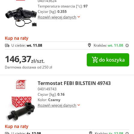
040143624
Temperatura otwarcia [°c]:
97
Ciężar [kg]:
0.355
Rozwiń więcej danych
Kup na raty
U ciebie:
wt. 11.08
Kraków:
wt. 11.08
146,37
do koszyka
zł/szt.
Darmowa dostawa od 250 zł
Termostat FEBI BILSTEIN 49743
040149743
Ciężar [kg]:
0.16
Kolor:
Czarny
Rozwiń więcej danych
Kup na raty
U ciebie:
śr. 12.08
Kraków:
śr. 12.08