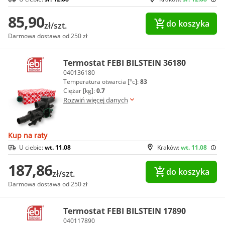
85,90
do koszyka
zł/szt.
Darmowa dostawa od 250 zł
Termostat FEBI BILSTEIN 36180
040136180
Temperatura otwarcia [°c]:
83
Ciężar [kg]:
0.7
Rozwiń więcej danych
Kup na raty
U ciebie:
wt. 11.08
Kraków:
wt. 11.08
187,86
do koszyka
zł/szt.
Darmowa dostawa od 250 zł
Termostat FEBI BILSTEIN 17890
040117890