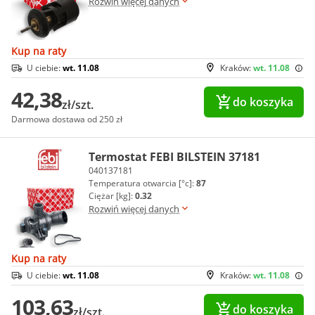
Rozwiń więcej danych
Kup na raty
U ciebie:
wt. 11.08
Kraków:
wt. 11.08
42,38
do koszyka
zł/szt.
Darmowa dostawa od 250 zł
Termostat FEBI BILSTEIN 37181
040137181
Temperatura otwarcia [°c]:
87
Ciężar [kg]:
0.32
Rozwiń więcej danych
Kup na raty
U ciebie:
wt. 11.08
Kraków:
wt. 11.08
103,63
do koszyka
zł/szt.