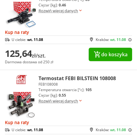
Ciężar [kg]:
0.46
Rozwiń więcej danych
Kup na raty
U ciebie:
wt. 11.08
Kraków:
wt. 11.08
125,64
do koszyka
zł/szt.
Darmowa dostawa od 250 zł
Termostat FEBI BILSTEIN 108008
FEB108008
Temperatura otwarcia [°c]:
105
Ciężar [kg]:
0.55
Rozwiń więcej danych
Kup na raty
U ciebie:
wt. 11.08
Kraków:
wt. 11.08