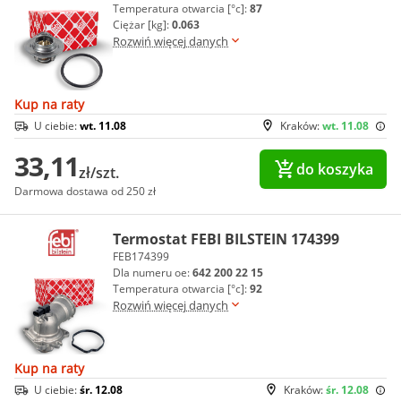
Temperatura otwarcia [°c]:
87
Ciężar [kg]:
0.063
Rozwiń więcej danych
Kup na raty
U ciebie:
wt. 11.08
Kraków:
wt. 11.08
33,11
do koszyka
zł/szt.
Darmowa dostawa od 250 zł
Termostat FEBI BILSTEIN 174399
FEB174399
Dla numeru oe:
642 200 22 15
Temperatura otwarcia [°c]:
92
Rozwiń więcej danych
Kup na raty
U ciebie:
śr. 12.08
Kraków:
śr. 12.08