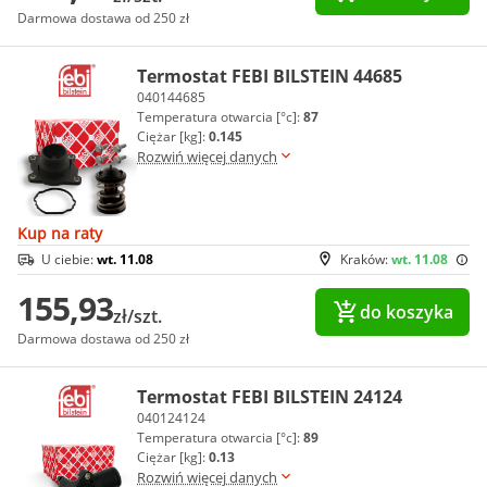
Darmowa dostawa od 250 zł
Termostat FEBI BILSTEIN 44685
040144685
Temperatura otwarcia [°c]:
87
Ciężar [kg]:
0.145
Rozwiń więcej danych
Kup na raty
U ciebie:
wt. 11.08
Kraków:
wt. 11.08
155,93
do koszyka
zł/szt.
Darmowa dostawa od 250 zł
Termostat FEBI BILSTEIN 24124
040124124
Temperatura otwarcia [°c]:
89
Ciężar [kg]:
0.13
Rozwiń więcej danych