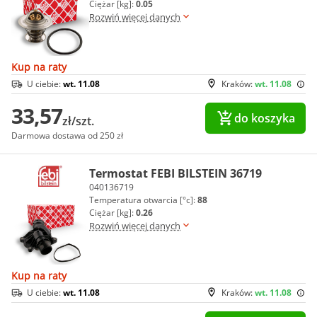
Ciężar [kg]:
0.05
Rozwiń więcej danych
Kup na raty
U ciebie:
wt. 11.08
Kraków:
wt. 11.08
33,57
do koszyka
zł/szt.
Darmowa dostawa od 250 zł
Termostat FEBI BILSTEIN 36719
040136719
Temperatura otwarcia [°c]:
88
Ciężar [kg]:
0.26
Rozwiń więcej danych
Kup na raty
U ciebie:
wt. 11.08
Kraków:
wt. 11.08