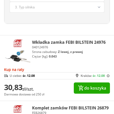
Wkładka zamka FEBI BILSTEIN 24976
040124976
Strona zabudowy:
Z lewej, z prawej
Ciężar [kg]:
0.043
Kup na raty
U ciebie:
śr. 12.08
Kraków:
śr. 12.08
30,83
do koszyka
zł/szt.
Darmowa dostawa od 250 zł
Komplet zamków FEBI BILSTEIN 26879
FEB26879