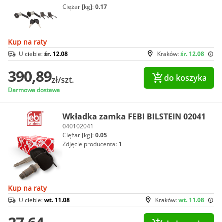
Ciężar [kg]:
0.17
Kup na raty
U ciebie:
śr. 12.08
Kraków:
śr. 12.08
390,89
do koszyka
zł/szt.
Darmowa dostawa
Wkładka zamka FEBI BILSTEIN 02041
040102041
Ciężar [kg]:
0.05
Zdjęcie producenta:
1
Kup na raty
U ciebie:
wt. 11.08
Kraków:
wt. 11.08