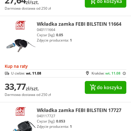
27,64
do koszyka
zł/szt.
Darmowa dostawa od 250 zł
Wkładka zamka FEBI BILSTEIN 11664
040111664
Ciężar [kg]:
0.05
Zdjęcie producenta:
1
Kup na raty
U ciebie:
wt. 11.08
Kraków:
wt. 11.08
33,77
do koszyka
zł/szt.
Darmowa dostawa od 250 zł
Wkładka zamka FEBI BILSTEIN 17727
040117727
Ciężar [kg]:
0.053
Zdjęcie producenta:
1