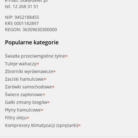
e-mail:
bok@deler.pl
tel. 12 268 31 51
NIP: 9452188455
KRS 0001182897
REGON: 36309630300000
Popularne kategorie
Światła przeciwmgielne tylne
Tuleje wahaczy
Zbiorniki wyrównawcze
Zaciski hamulcowe
Żarówki samochodowe
Świece zapłonowe
Gałki zmiany biegów
Płyny hamulcowe
Filtry oleju
Kompresory klimatyzacji (sprężarki)