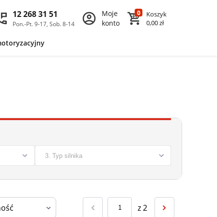
12 268 31 51
Moje
0
Koszyk
konto
0,00 zł
Pon.-Pt. 9-17, Sob. 8-14
motoryzacyjny
z
2