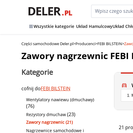
Wszystkie kategorie
Układ Hamulcowy
Układ Chł
Części samochodowe Deler.pl
>
Producenci
>
FEBI BILSTEIN
>
Zawo
Zawory nagrzewnic FEBI 
Kategorie
cofnij do
FEBI BILSTEIN
Wentylatory nawiewu (dmuchawy)
(76)
(23)
Rezystory dmuchaw
Zawory nagrzewnic (21)
21 pr
Nagrzewnice samochodowe i