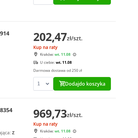
202,47
9914
zł/szt.
Kup na raty
Kraków:
wt. 11.08
U ciebie:
wt. 11.08
Darmowa dostawa od 250 zł
Dodaj
do koszyka
969,73
78354
zł/szt.
Kup na raty
Kraków:
wt. 11.08
ająca:
Z