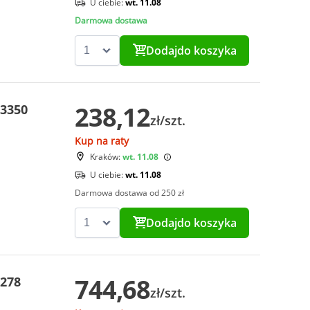
U ciebie:
wt. 11.08
Darmowa dostawa
Dodaj
do koszyka
238,12
03350
zł/szt.
Kup na raty
Kraków:
wt. 11.08
U ciebie:
wt. 11.08
Darmowa dostawa od 250 zł
Dodaj
do koszyka
744,68
5278
zł/szt.