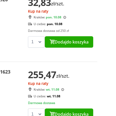
32,83
zł/szt.
Kup na raty
Kraków:
pon. 10.08
U ciebie:
pon. 10.08
Darmowa dostawa od 250 zł
Dodaj
do koszyka
255,47
71623
zł/szt.
Kup na raty
Kraków:
wt. 11.08
U ciebie:
wt. 11.08
Darmowa dostawa
Dodaj
do koszyka