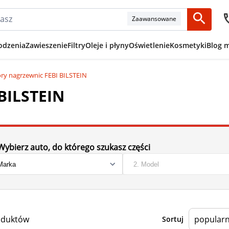
Zaawansowane
odzenia
Zawieszenie
Filtry
Oleje i płyny
Oświetlenie
Kosmetyki
Blog 
ry nagrzewnic FEBI BILSTEIN
BILSTEIN
Wybierz auto, do którego szukasz części
oduktów
Sortuj