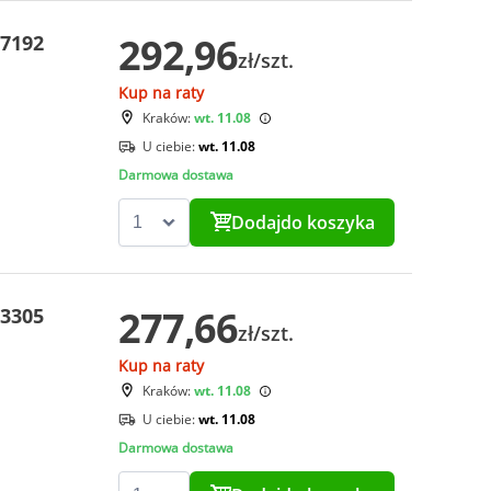
292,96
07192
zł/szt.
Kup na raty
Kraków:
wt. 11.08
U ciebie:
wt. 11.08
Darmowa dostawa
Dodaj
do koszyka
277,66
03305
zł/szt.
Kup na raty
Kraków:
wt. 11.08
U ciebie:
wt. 11.08
Darmowa dostawa