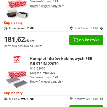
Szerokość [mm]:
193
Rozwiń więcej danych
Kup na raty
U ciebie:
wt. 11.08
Kraków:
wt. 11.08
181,62
do koszyka
zł/szt.
Darmowa dostawa od 250 zł
Komplet filtrów kabinowych FEBI
BILSTEIN 22070
040122070
Długość [mm]:
320
Szerokość [mm]:
170
Rozwiń więcej danych
Kup na raty
U ciebie:
wt. 11.08
Kraków:
wt. 11.08