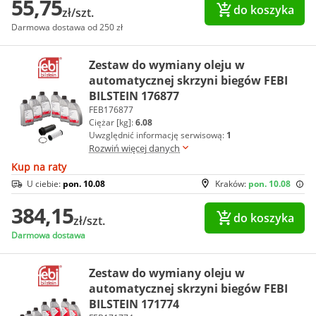
55,75
do koszyka
zł/szt.
Darmowa dostawa od 250 zł
Zestaw do wymiany oleju w
automatycznej skrzyni biegów FEBI
BILSTEIN 176877
FEB176877
Ciężar [kg]:
6.08
Uwzględnić informację serwisową:
1
Rozwiń więcej danych
Kup na raty
U ciebie:
pon. 10.08
Kraków:
pon. 10.08
384,15
do koszyka
zł/szt.
Darmowa dostawa
Zestaw do wymiany oleju w
automatycznej skrzyni biegów FEBI
BILSTEIN 171774