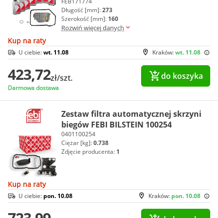
FEB171774
Długość [mm]:
273
Szerokość [mm]:
160
Rozwiń więcej danych
Kup na raty
U ciebie:
wt. 11.08
Kraków:
wt. 11.08
423,72
do koszyka
zł/szt.
Darmowa dostawa
Zestaw filtra automatycznej skrzyni
biegów FEBI BILSTEIN 100254
0401100254
Ciężar [kg]:
0.738
Zdjęcie producenta:
1
Kup na raty
U ciebie:
pon. 10.08
Kraków:
pon. 10.08
723,99