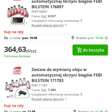
automatycznej skrzyni biegów FEBI
BILSTEIN 176897
FEB176897
Ciężar [kg]:
6.527
Uwzględnić informację serwisową:
1
Rozwiń więcej danych
Kup na raty
U ciebie:
pon. 10.08
Kraków:
pon. 10.08
364,63
do koszyka
zł/szt.
Darmowa dostawa
Zestaw do wymiany oleju w
automatycznej skrzyni biegów FEBI
BILSTEIN 171783
FEB171783
Ciężar [kg]:
7.384
Uwzględnić informację serwisową:
1
Rozwiń więcej danych
Kup na raty
U ciebie:
wt. 11.08
Kraków:
wt. 11.08