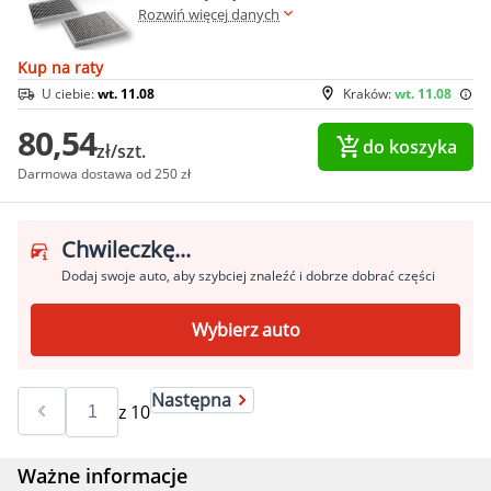
Rozwiń więcej danych
Kup na raty
U ciebie:
wt. 11.08
Kraków:
wt. 11.08
80,54
do koszyka
zł/szt.
Darmowa dostawa od 250 zł
Chwileczkę...
Dodaj swoje auto, aby szybciej znaleźć i dobrze dobrać części
Wybierz auto
Następna
z
10
Ważne informacje