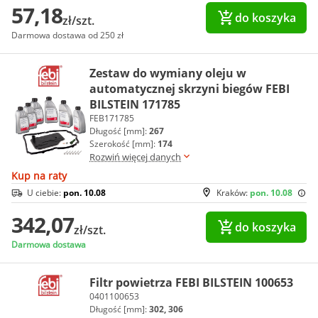
57,18
do koszyka
zł/szt.
Darmowa dostawa od 250 zł
Zestaw do wymiany oleju w
automatycznej skrzyni biegów FEBI
BILSTEIN 171785
FEB171785
Długość [mm]:
267
Szerokość [mm]:
174
Rozwiń więcej danych
Kup na raty
U ciebie:
pon. 10.08
Kraków:
pon. 10.08
342,07
do koszyka
zł/szt.
Darmowa dostawa
Filtr powietrza FEBI BILSTEIN 100653
0401100653
Długość [mm]:
302, 306