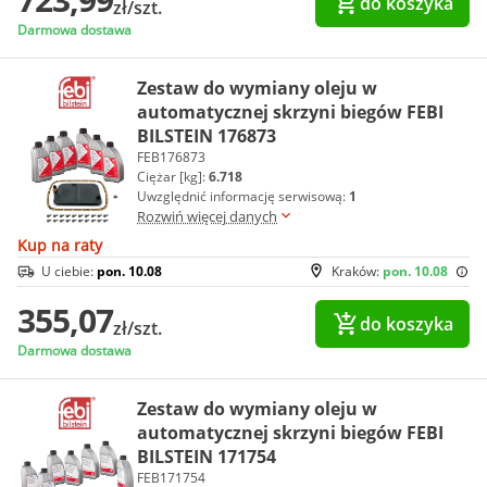
do koszyka
zł/szt.
Darmowa dostawa
Zestaw do wymiany oleju w
automatycznej skrzyni biegów FEBI
BILSTEIN 176873
FEB176873
Ciężar [kg]:
6.718
Uwzględnić informację serwisową:
1
Rozwiń więcej danych
Kup na raty
U ciebie:
pon. 10.08
Kraków:
pon. 10.08
355,07
do koszyka
zł/szt.
Darmowa dostawa
Zestaw do wymiany oleju w
automatycznej skrzyni biegów FEBI
BILSTEIN 171754
FEB171754