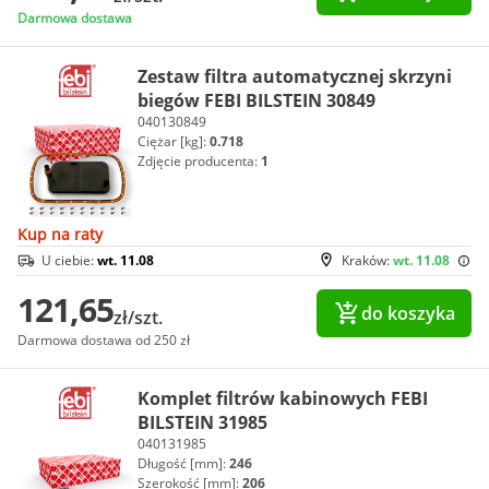
Darmowa dostawa
Zestaw filtra automatycznej skrzyni
biegów FEBI BILSTEIN 30849
040130849
Ciężar [kg]:
0.718
Zdjęcie producenta:
1
Kup na raty
U ciebie:
wt. 11.08
Kraków:
wt. 11.08
121,65
do koszyka
zł/szt.
Darmowa dostawa od 250 zł
Komplet filtrów kabinowych FEBI
BILSTEIN 31985
040131985
Długość [mm]:
246
Szerokość [mm]:
206