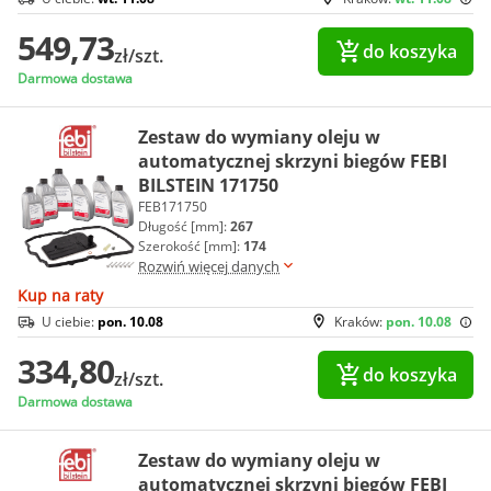
549,73
do koszyka
zł/szt.
Darmowa dostawa
Zestaw do wymiany oleju w
automatycznej skrzyni biegów FEBI
BILSTEIN 171750
FEB171750
Długość [mm]:
267
Szerokość [mm]:
174
Rozwiń więcej danych
Kup na raty
U ciebie:
pon. 10.08
Kraków:
pon. 10.08
334,80
do koszyka
zł/szt.
Darmowa dostawa
Zestaw do wymiany oleju w
automatycznej skrzyni biegów FEBI