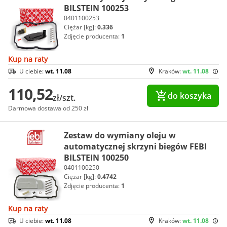
BILSTEIN 100253
0401100253
Ciężar [kg]:
0.336
Zdjęcie producenta:
1
Kup na raty
U ciebie:
wt. 11.08
Kraków:
wt. 11.08
110,52
do koszyka
zł/szt.
Darmowa dostawa od 250 zł
Zestaw do wymiany oleju w
automatycznej skrzyni biegów FEBI
BILSTEIN 100250
0401100250
Ciężar [kg]:
0.4742
Zdjęcie producenta:
1
Kup na raty
U ciebie:
wt. 11.08
Kraków:
wt. 11.08