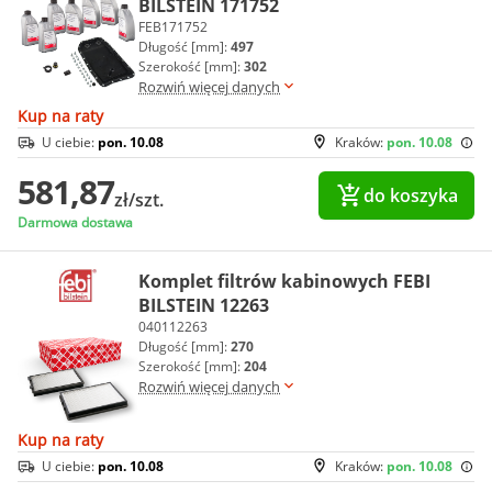
BILSTEIN 171752
FEB171752
Długość [mm]:
497
Szerokość [mm]:
302
Rozwiń więcej danych
Kup na raty
U ciebie:
pon. 10.08
Kraków:
pon. 10.08
581,87
do koszyka
zł/szt.
Darmowa dostawa
Komplet filtrów kabinowych FEBI
BILSTEIN 12263
040112263
Długość [mm]:
270
Szerokość [mm]:
204
Rozwiń więcej danych
Kup na raty
U ciebie:
pon. 10.08
Kraków:
pon. 10.08