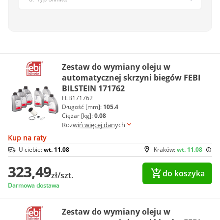
Zestaw do wymiany oleju w
automatycznej skrzyni biegów FEBI
BILSTEIN 171762
FEB171762
Długość [mm]:
105.4
Ciężar [kg]:
0.08
Rozwiń więcej danych
Kup na raty
U ciebie:
wt. 11.08
Kraków:
wt. 11.08
323,49
do koszyka
zł/szt.
Darmowa dostawa
Zestaw do wymiany oleju w