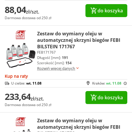
88,04
do koszyka
zł/szt.
Darmowa dostawa od 250 zł
Zestaw do wymiany oleju w
automatycznej skrzyni biegów FEBI
BILSTEIN 171767
FEB171767
Długość [mm]:
191
Szerokość [mm]:
154
Rozwiń więcej danych
Kup na raty
U ciebie:
wt. 11.08
Kraków:
wt. 11.08
233,64
do koszyka
zł/szt.
Darmowa dostawa od 250 zł
Zestaw do wymiany oleju w
automatycznej skrzyni biegów FEBI