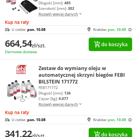
Długość [mm]:
485
Szerokość [mm]:
302
Rozwiń więcej danych
Kup na raty
U ciebie:
pon. 10.08
Kraków:
pon. 10.08
664,54
do koszyka
zł/szt.
Darmowa dostawa
Zestaw do wymiany oleju w
automatycznej skrzyni biegów FEBI
BILSTEIN 171772
FEB171772
Długość [mm]:
136
Ciężar [kg]:
0.077
Rozwiń więcej danych
Kup na raty
U ciebie:
pon. 10.08
Kraków:
pon. 10.08
341,22
do koszyka
zł/szt.