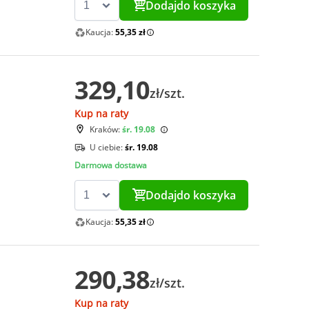
Dodaj
do koszyka
Kaucja:
55,35 zł
329,10
zł/szt.
Kup na raty
Kraków:
śr. 19.08
U ciebie:
śr. 19.08
Darmowa dostawa
Dodaj
do koszyka
Kaucja:
55,35 zł
290,38
zł/szt.
Kup na raty