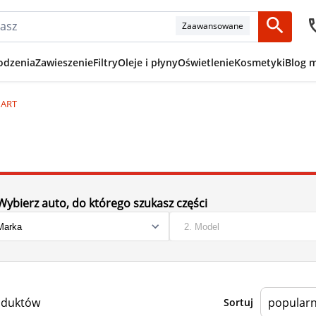
Zaawansowane
odzenia
Zawieszenie
Filtry
Oleje i płyny
Oświetlenie
Kosmetyki
Blog 
HART
Wybierz auto, do którego szukasz części
oduktów
Sortuj