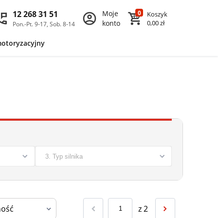
12 268 31 51
Moje
0
Koszyk
konto
0,00 zł
Pon.-Pt. 9-17, Sob. 8-14
motoryzacyjny
z
2