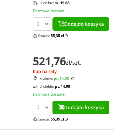
U ciebie:
śr. 19.08
Darmowa dostawa
Dodaj
do koszyka
Kaucja:
55,35 zł
521,76
zł/szt.
Kup na raty
Kraków:
pt. 14.08
U ciebie:
pt. 14.08
Darmowa dostawa
Dodaj
do koszyka
Kaucja:
55,35 zł