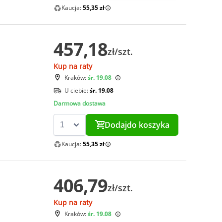
Kaucja:
55,35 zł
457,18
zł/szt.
Kup na raty
Kraków:
śr. 19.08
U ciebie:
śr. 19.08
Darmowa dostawa
Dodaj
do koszyka
Kaucja:
55,35 zł
406,79
zł/szt.
Kup na raty
Kraków:
śr. 19.08