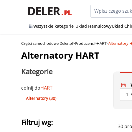
Wszystkie kategorie
Układ Hamulcowy
Układ Chł
Części samochodowe Deler.pl
>
Producenci
>
HART
>
Alternatory 
Alternatory HART
Kategorie
cofnij do
HART
Alternatory (30)
Filtruj wg:
30 pr