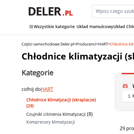
Wszystkie kategorie
Układ Hamulcowy
Układ Chł
Części samochodowe Deler.pl
>
Producenci
>
HART
>
Chłodnice kli
Chłodnice klimatyzacji (
Kategorie
cofnij do
HART
Chłodnice klimatyzacji (skraplacze)
(29)
(8)
Czujniki ciśnienia klimatyzacji
Kompresory klimatyzacji
29 pr