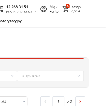
12 268 31 51
Moje
0
Koszyk
konto
0,00 zł
Pon.-Pt. 9-17, Sob. 8-14
motoryzacyjny
z
2