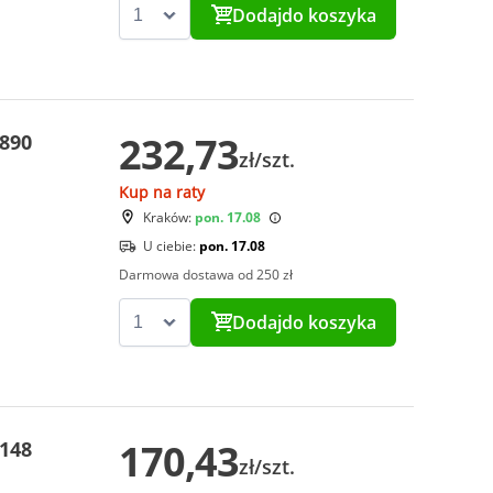
Dodaj
do koszyka
232,73
 890
zł/szt.
Kup na raty
Kraków:
pon. 17.08
U ciebie:
pon. 17.08
Darmowa dostawa od 250 zł
Dodaj
do koszyka
170,43
 148
zł/szt.