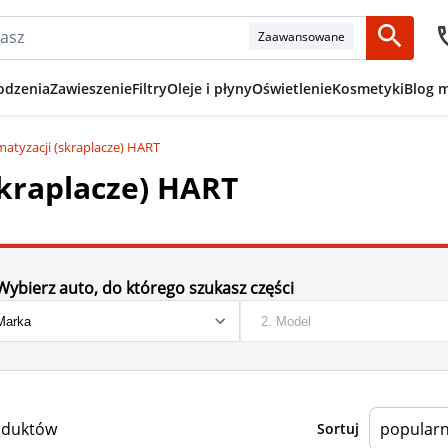
Zaawansowane
odzenia
Zawieszenie
Filtry
Oleje i płyny
Oświetlenie
Kosmetyki
Blog 
matyzacji (skraplacze) HART
skraplacze) HART
Wybierz auto, do którego szukasz części
oduktów
Sortuj