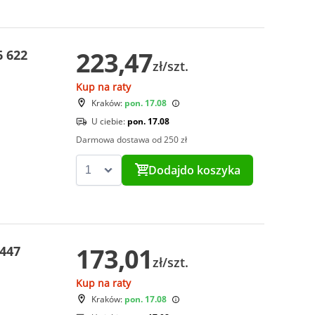
223,47
6 622
zł/szt.
Kup na raty
Kraków:
pon. 17.08
U ciebie:
pon. 17.08
Darmowa dostawa od 250 zł
Dodaj
do koszyka
173,01
 447
zł/szt.
Kup na raty
Kraków:
pon. 17.08