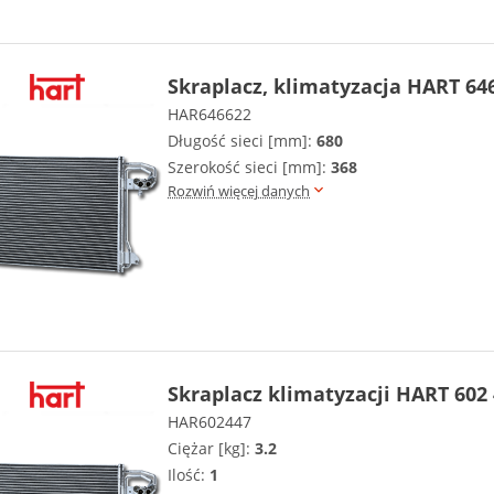
Skraplacz, klimatyzacja HART 64
HAR646622
Długość sieci [mm]:
680
Szerokość sieci [mm]:
368
Rozwiń więcej danych
Skraplacz klimatyzacji HART 602
HAR602447
Ciężar [kg]:
3.2
Ilość:
1