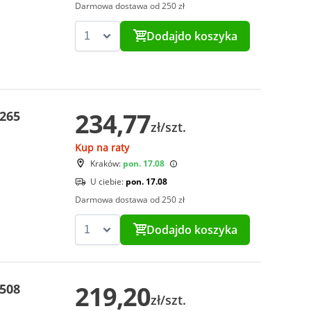
Darmowa dostawa od 250 zł
Dodaj
do koszyka
234,77
 265
zł/szt.
Kup na raty
Kraków:
pon. 17.08
U ciebie:
pon. 17.08
Darmowa dostawa od 250 zł
Dodaj
do koszyka
219,20
 508
zł/szt.