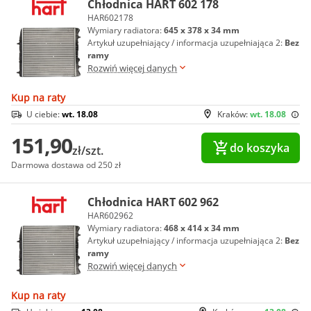
Chłodnica HART 602 178
HAR602178
Wymiary radiatora:
645 x 378 x 34 mm
Artykuł uzupełniający / informacja uzupełniająca 2:
Bez
ramy
Rozwiń więcej danych
Kup na raty
U ciebie:
wt. 18.08
Kraków:
wt. 18.08
151,90
do koszyka
zł/szt.
Darmowa dostawa od 250 zł
Chłodnica HART 602 962
HAR602962
Wymiary radiatora:
468 x 414 x 34 mm
Artykuł uzupełniający / informacja uzupełniająca 2:
Bez
ramy
Rozwiń więcej danych
Kup na raty