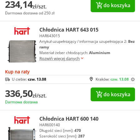
234,14
do koszyka
zł/szt.
Darmowa dostawa od 250 zł
Chłodnica HART 643 015
HAR643015
Artykuł uzupełniający / informacja uzupełniająca 2:
Bez
ramy
Materiał żeber chłodzących:
Aluminium
Rozwiń więcej danych
Kup na raty
U ciebie:
czw. 13.08
Kraków:
czw. 13.08
336,50
do koszyka
zł/szt.
Darmowa dostawa
Chłodnica HART 600 140
HAR600140
Długość sieci [mm]:
470
Szerokość sieci [mm]:
287