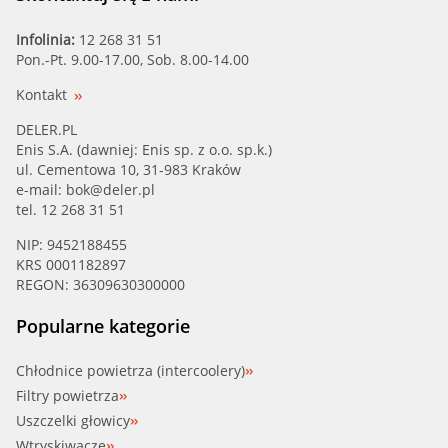
Infolinia:
12 268 31 51
Pon.-Pt. 9.00-17.00, Sob. 8.00-14.00
Kontakt
DELER.PL
Enis S.A. (dawniej: Enis sp. z o.o. sp.k.)
ul. Cementowa 10, 31-983 Kraków
e-mail:
bok@deler.pl
tel. 12 268 31 51
NIP: 9452188455
KRS 0001182897
REGON: 36309630300000
Popularne kategorie
Chłodnice powietrza (intercoolery)
Filtry powietrza
Uszczelki głowicy
Wtryskiwacze