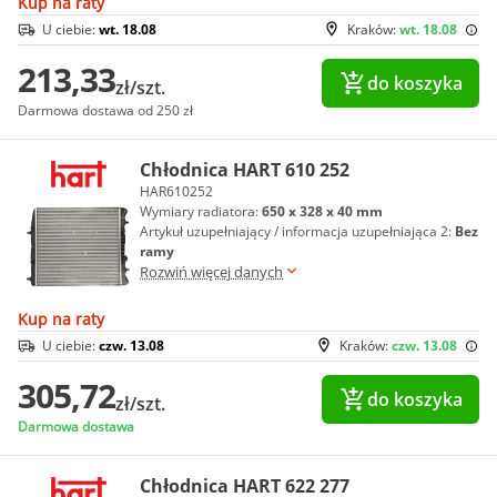
Kup na raty
U ciebie:
wt. 18.08
Kraków:
wt. 18.08
213,33
do koszyka
zł/szt.
Darmowa dostawa od 250 zł
Chłodnica HART 610 252
HAR610252
Wymiary radiatora:
650 x 328 x 40 mm
Artykuł uzupełniający / informacja uzupełniająca 2:
Bez
ramy
Rozwiń więcej danych
Kup na raty
U ciebie:
czw. 13.08
Kraków:
czw. 13.08
305,72
do koszyka
zł/szt.
Darmowa dostawa
Chłodnica HART 622 277