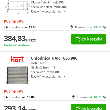
Długość sieci [mm]:
650
Szerokość sieci [mm]:
288
Rozwiń więcej danych
Kup na raty
U ciebie:
czw. 13.08
Kraków:
czw. 13.08
384,83
do koszyka
zł/szt.
Darmowa dostawa
Chłodnica HART 636 906
HAR636906
Grubość [mm]:
16
Szerokość [mm]:
505
Rozwiń więcej danych
Kup na raty
U ciebie:
wt. 18.08
Kraków:
wt. 18.08
293,14
do koszyka