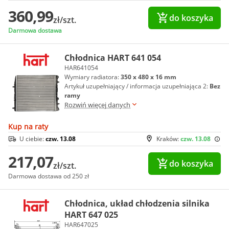
360,99
do koszyka
zł/szt.
Darmowa dostawa
Chłodnica HART 641 054
HAR641054
Wymiary radiatora:
350 x 480 x 16 mm
Artykuł uzupełniający / informacja uzupełniająca 2:
Bez
ramy
Rozwiń więcej danych
Kup na raty
U ciebie:
czw. 13.08
Kraków:
czw. 13.08
217,07
do koszyka
zł/szt.
Darmowa dostawa od 250 zł
Chłodnica, układ chłodzenia silnika
HART 647 025
HAR647025