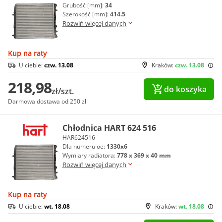
Grubość [mm]:
34
Szerokość [mm]:
414.5
Rozwiń więcej danych
Kup na raty
U ciebie:
czw. 13.08
Kraków:
czw. 13.08
218,98
do koszyka
zł/szt.
Darmowa dostawa od 250 zł
Chłodnica HART 624 516
HAR624516
Dla numeru oe:
1330x6
Wymiary radiatora:
778 x 369 x 40 mm
Rozwiń więcej danych
Kup na raty
U ciebie:
wt. 18.08
Kraków:
wt. 18.08