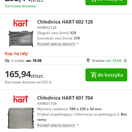
zł/szt.
Darmowa dostawa
Chłodnica HART 602 128
HAR602128
Długość sieci [mm]:
525
Szerokość sieci [mm]:
378
Rozwiń więcej danych
Kup na raty
U ciebie:
wt. 18.08
Kraków:
wt. 18.08
165,94
do koszyka
zł/szt.
Darmowa dostawa od 250 zł
Chłodnica HART 601 704
HAR601704
Wymiary radiatora:
590 x 320 x 34 mm
Artykuł uzupełniający / informacja uzupełniająca 2:
Bez
ramy
Rozwiń więcej danych