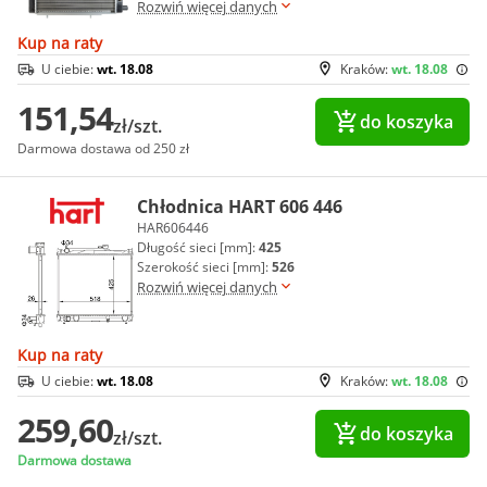
Rozwiń więcej danych
Kup na raty
U ciebie:
wt. 18.08
Kraków:
wt. 18.08
151,54
do koszyka
zł/szt.
Darmowa dostawa od 250 zł
Chłodnica HART 606 446
HAR606446
Długość sieci [mm]:
425
Szerokość sieci [mm]:
526
Rozwiń więcej danych
Kup na raty
U ciebie:
wt. 18.08
Kraków:
wt. 18.08
259,60
do koszyka
zł/szt.
Darmowa dostawa