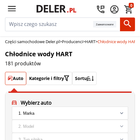
0
Zaawansowane
Części samochodowe Deler.pl
>
Producenci
>
HART
>
Chłodnice wody HART
Chłodnice wody HART
181 produktów
Auto
Kategorie i filtry
Sortuj
Wybierz auto