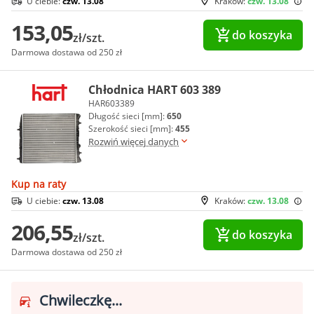
U ciebie:
czw. 13.08
Kraków:
czw. 13.08
153,05
do koszyka
zł/szt.
Darmowa dostawa od 250 zł
Chłodnica HART 603 389
HAR603389
Długość sieci [mm]:
650
Szerokość sieci [mm]:
455
Rozwiń więcej danych
Kup na raty
U ciebie:
czw. 13.08
Kraków:
czw. 13.08
206,55
do koszyka
zł/szt.
Darmowa dostawa od 250 zł
Chwileczkę...