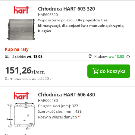
Chłodnica HART 603 320
HAR603320
Wyposażenie pojazdu:
Dla pojazdów bez
klimatyzacji, dla pojazdów z manualną skrzynią
biegów
Kup na raty
U ciebie:
wt. 18.08
Kraków:
wt. 18.08
151,26
do koszyka
zł/szt.
Darmowa dostawa od 250 zł
Chłodnica HART 606 430
HAR606430
Długość sieci [mm]:
377
Szerokość sieci [mm]:
438
Rozwiń więcej danych