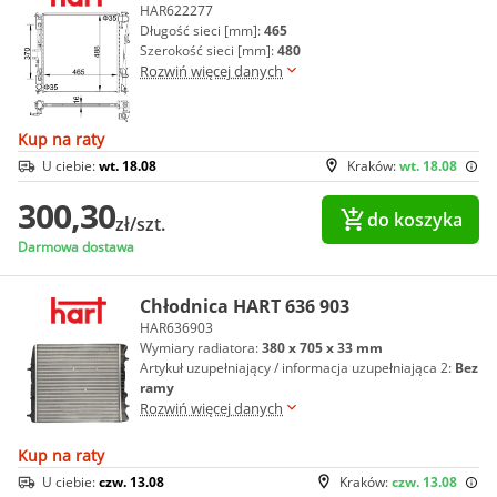
HAR622277
Długość sieci [mm]:
465
Szerokość sieci [mm]:
480
Rozwiń więcej danych
Kup na raty
U ciebie:
wt. 18.08
Kraków:
wt. 18.08
300,30
do koszyka
zł/szt.
Darmowa dostawa
Chłodnica HART 636 903
HAR636903
Wymiary radiatora:
380 x 705 x 33 mm
Artykuł uzupełniający / informacja uzupełniająca 2:
Bez
ramy
Rozwiń więcej danych
Kup na raty
U ciebie:
czw. 13.08
Kraków:
czw. 13.08