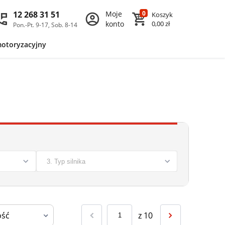
12 268 31 51
Moje
0
Koszyk
konto
0,00 zł
Pon.-Pt. 9-17, Sob. 8-14
motoryzacyjny
z
10