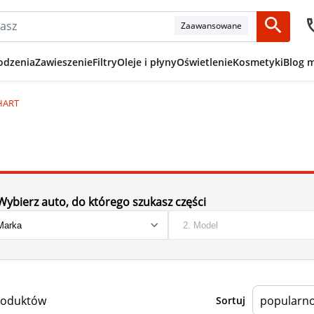
Zaawansowane
odzenia
Zawieszenie
Filtry
Oleje i płyny
Oświetlenie
Kosmetyki
Blog 
 HART
Wybierz auto, do którego szukasz części
roduktów
Sortuj