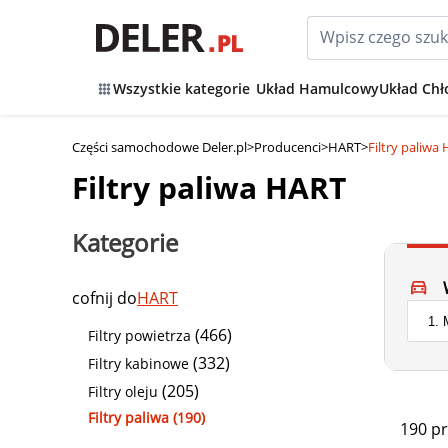
Wszystkie kategorie
Układ Hamulcowy
Układ Chł
Części samochodowe Deler.pl
>
Producenci
>
HART
>
Filtry paliwa
Filtry paliwa HART
Kategorie
cofnij do
HART
(466)
Filtry powietrza
(332)
Filtry kabinowe
(205)
Filtry oleju
Filtry paliwa (190)
190 p