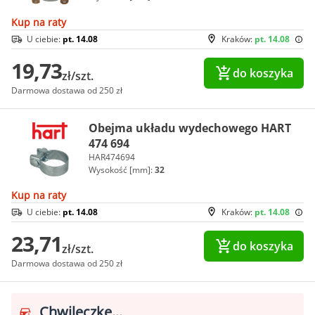
Kup na raty
U ciebie:
pt. 14.08
Kraków:
pt. 14.08
19,73
do koszyka
zł/szt.
Darmowa dostawa od 250 zł
Obejma układu wydechowego HART
474 694
HAR474694
Wysokość [mm]:
32
Kup na raty
U ciebie:
pt. 14.08
Kraków:
pt. 14.08
23,71
do koszyka
zł/szt.
Darmowa dostawa od 250 zł
Chwileczkę...