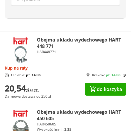
Obejma układu wydechowego HART
448 771
HAR448771
Kup na raty
U ciebie:
pt. 14.08
Kraków:
pt. 14.08
20,54
do koszyka
zł/szt.
Darmowa dostawa od 250 zł
Obejma układu wydechowego HART
450 605
HAR450605
Wysokość [mm]:
2.35