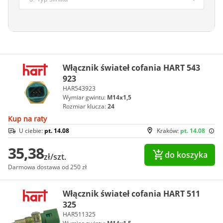
Włącznik świateł cofania HART 543
923
HAR543923
Wymiar gwintu:
M14x1,5
Rozmiar klucza:
24
Kup na raty
U ciebie:
pt. 14.08
Kraków:
pt. 14.08
35,38
do koszyka
zł/szt.
Darmowa dostawa od 250 zł
Włącznik świateł cofania HART 511
325
HAR511325