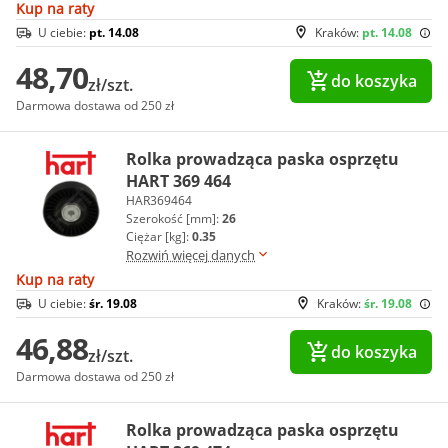
Kup na raty
U ciebie:
pt. 14.08
Kraków:
pt. 14.08
48,70
do koszyka
zł/szt.
Darmowa dostawa od 250 zł
Rolka prowadząca paska osprzętu
HART 369 464
HAR369464
Szerokość [mm]:
26
Ciężar [kg]:
0.35
Rozwiń więcej danych
Kup na raty
U ciebie:
śr. 19.08
Kraków:
śr. 19.08
46,88
do koszyka
zł/szt.
Darmowa dostawa od 250 zł
Rolka prowadząca paska osprzętu