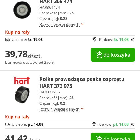
HART 369 474
HAR369474
Szerokość [mm]:
26
Ciężar [kg]:
0.23
Rozwiń więcej danych
Kup na raty
U ciebie:
śr. 19.08
Kraków:
śr. 19.08
39,78
do koszyka
zł/szt.
Darmowa dostawa od 250 zł
Rolka prowadząca paska osprzętu
HART 373 975
HAR373975
Szerokość [mm]:
26
Ciężar [kg]:
0.2
Rozwiń więcej danych
Kup na raty
U ciebie:
pt. 14.08
Kraków:
pt. 14.08
41,42
do koszyka