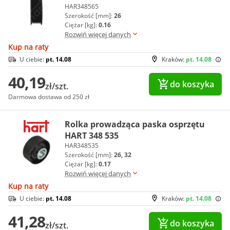
HAR348565
Szerokość [mm]:
26
Ciężar [kg]:
0.16
Rozwiń więcej danych
Kup na raty
U ciebie:
pt. 14.08
Kraków:
pt. 14.08
40,19
do koszyka
zł/szt.
Darmowa dostawa od 250 zł
Rolka prowadząca paska osprzętu
HART 348 535
HAR348535
Szerokość [mm]:
26, 32
Ciężar [kg]:
0.17
Rozwiń więcej danych
Kup na raty
U ciebie:
pt. 14.08
Kraków:
pt. 14.08
41,28
do koszyka
zł/szt.