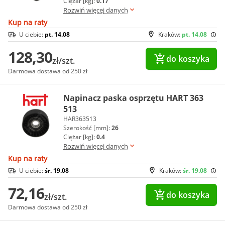
Ciężar [kg]:
0.17
Rozwiń więcej danych
Kup na raty
U ciebie:
pt. 14.08
Kraków:
pt. 14.08
128,30
do koszyka
zł/szt.
Darmowa dostawa od 250 zł
Napinacz paska osprzętu HART 363
513
HAR363513
Szerokość [mm]:
26
Ciężar [kg]:
0.4
Rozwiń więcej danych
Kup na raty
U ciebie:
śr. 19.08
Kraków:
śr. 19.08
72,16
do koszyka
zł/szt.
Darmowa dostawa od 250 zł