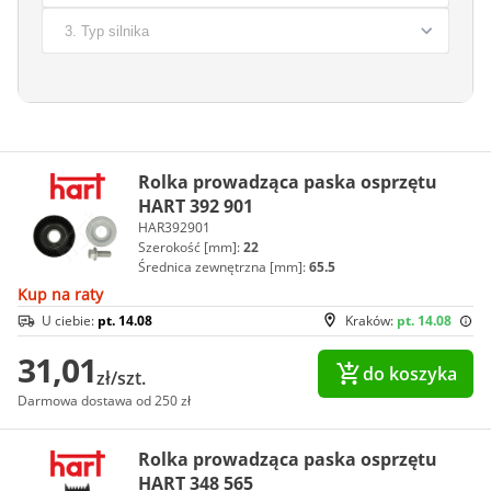
Rolka prowadząca paska osprzętu
HART 392 901
HAR392901
Szerokość [mm]:
22
Średnica zewnętrzna [mm]:
65.5
Kup na raty
U ciebie:
pt. 14.08
Kraków:
pt. 14.08
31,01
do koszyka
zł/szt.
Darmowa dostawa od 250 zł
Rolka prowadząca paska osprzętu
HART 348 565