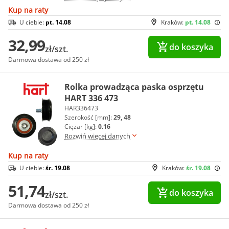
Kup na raty
U ciebie:
pt. 14.08
Kraków:
pt. 14.08
32,99
do koszyka
zł/szt.
Darmowa dostawa od 250 zł
Rolka prowadząca paska osprzętu
HART 336 473
HAR336473
Szerokość [mm]:
29, 48
Ciężar [kg]:
0.16
Rozwiń więcej danych
Kup na raty
U ciebie:
śr. 19.08
Kraków:
śr. 19.08
51,74
do koszyka
zł/szt.
Darmowa dostawa od 250 zł