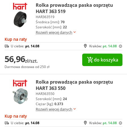
Rolka prowadząca paska osprzętu
HART 363 519
HAR363519
Średnica [mm]:
70
Szerokość [mm]:
22
Rozwiń więcej danych
Kup na raty
U ciebie:
pt. 14.08
Kraków:
pt. 14.08
56,96
do koszyka
zł/szt.
Darmowa dostawa od 250 zł
Rolka prowadząca paska osprzętu
HART 363 550
HAR363550
Szerokość [mm]:
24
Ciężar [kg]:
0.373
Rozwiń więcej danych
Kup na raty
U ciebie:
pt. 14.08
Kraków:
pt. 14.08