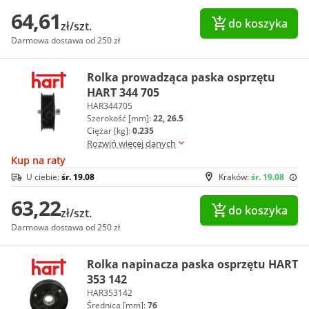
64,61
do koszyka
zł/szt.
Darmowa dostawa od 250 zł
Rolka prowadząca paska osprzętu
HART 344 705
HAR344705
Szerokość [mm]:
22, 26.5
Ciężar [kg]:
0.235
Rozwiń więcej danych
Kup na raty
U ciebie:
śr. 19.08
Kraków:
śr. 19.08
63,22
do koszyka
zł/szt.
Darmowa dostawa od 250 zł
Rolka napinacza paska osprzętu HART
353 142
HAR353142
Średnica [mm]:
76