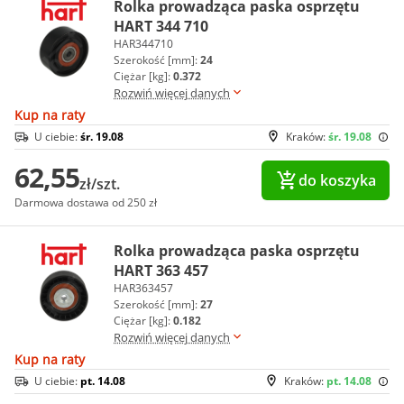
Rolka prowadząca paska osprzętu
HART 344 710
HAR344710
Szerokość [mm]:
24
Ciężar [kg]:
0.372
Rozwiń więcej danych
Kup na raty
U ciebie:
śr. 19.08
Kraków:
śr. 19.08
62,55
do koszyka
zł/szt.
Darmowa dostawa od 250 zł
Rolka prowadząca paska osprzętu
HART 363 457
HAR363457
Szerokość [mm]:
27
Ciężar [kg]:
0.182
Rozwiń więcej danych
Kup na raty
U ciebie:
pt. 14.08
Kraków:
pt. 14.08