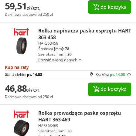
59,51
do koszyka
zł/szt.
Darmowa dostawa od 250 zł
Rolka napinacza paska osprzętu HART
363 458
HAR363458
Średnica [mm]:
78
Szerokość [mm]:
20
Rozwiń więcej danych
Kup na raty
U ciebie:
pt. 14.08
Kraków:
pt. 14.08
46,88
do koszyka
zł/szt.
Darmowa dostawa od 250 zł
Rolka prowadząca paska osprzętu
HART 363 469
HAR363469
Szerokość [mm]:
30