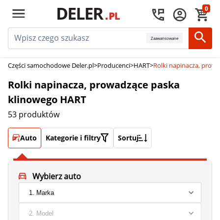
0
Zaawansowane
Części samochodowe Deler.pl
>
Producenci
>
HART
>
Rolki napinacza, prow
Rolki napinacza, prowadzące paska
klinowego HART
53 produktów
Auto
Kategorie i filtry
Sortuj
Wybierz auto