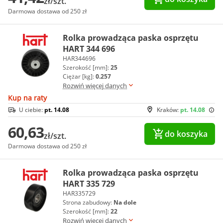
zł/szt.
Darmowa dostawa od 250 zł
Rolka prowadząca paska osprzętu
HART 344 696
HAR344696
Szerokość [mm]:
25
Ciężar [kg]:
0.257
Rozwiń więcej danych
Kup na raty
U ciebie:
pt. 14.08
Kraków:
pt. 14.08
60,63
do koszyka
zł/szt.
Darmowa dostawa od 250 zł
Rolka prowadząca paska osprzętu
HART 335 729
HAR335729
Strona zabudowy:
Na dole
Szerokość [mm]:
22
Rozwiń więcej danych