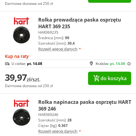
Darmowa dostawa od 250 zł
Rolka prowadząca paska osprzętu
HART 369 235
HAR369235
Średnica [mm]:
90
Szerokość [mm]:
30.4
Rozwiń więcej danych
Kup na raty
U ciebie:
pt. 14.08
Kraków:
pt. 14.08
39,97
do koszyka
zł/szt.
Darmowa dostawa od 250 zł
Rolka napinacza paska osprzętu HART
369 246
HAR369246
Szerokość [mm]:
28
Ciężar [kg]:
0.367
Rozwiń więcej danych