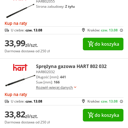
HAR802055
Strona zabudowy:
Z tyłu
Kup na raty
U ciebie:
czw. 13.08
Kraków:
czw. 13.08
33,99
do koszyka
zł/szt.
Darmowa dostawa od 250 zł
Sprężyna gazowa HART 802 032
HAR802032
Długość [mm]:
441
Suw [mm]:
166
Rozwiń więcej danych
Kup na raty
U ciebie:
czw. 13.08
Kraków:
czw. 13.08
33,82
do koszyka
zł/szt.
Darmowa dostawa od 250 zł