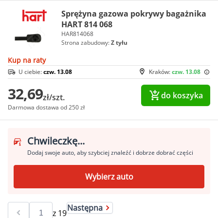
Sprężyna gazowa pokrywy bagażnika
HART 814 068
HAR814068
Strona zabudowy:
Z tyłu
Kup na raty
U ciebie:
czw. 13.08
Kraków:
czw. 13.08
32,69
do koszyka
zł/szt.
Darmowa dostawa od 250 zł
Chwileczkę...
Dodaj swoje auto, aby szybciej znaleźć i dobrze dobrać części
Wybierz auto
Następna
z
19