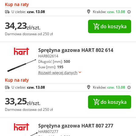
Kup na raty
U ciebie:
czw. 13.08
Kraków:
czw. 13.08
34,23
do koszyka
zł/szt.
Darmowa dostawa od 250 zł
Sprężyna gazowa HART 802 614
HAR802614
Długość [mm]:
500
Suw [mm]:
195
Rozwiń więcej danych
Kup na raty
U ciebie:
czw. 13.08
Kraków:
czw. 13.08
33,25
do koszyka
zł/szt.
Darmowa dostawa od 250 zł
Sprężyna gazowa HART 807 277
HAR807277