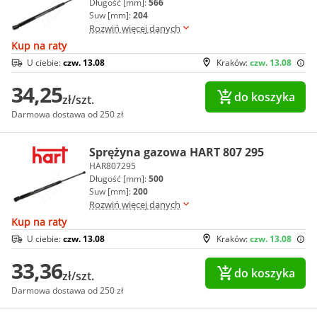
Długość [mm]:
566
Suw [mm]:
204
Rozwiń więcej danych
Kup na raty
U ciebie:
czw. 13.08
Kraków:
czw. 13.08
34,25
do koszyka
zł/szt.
Darmowa dostawa od 250 zł
Sprężyna gazowa HART 807 295
HAR807295
Długość [mm]:
500
Suw [mm]:
200
Rozwiń więcej danych
Kup na raty
U ciebie:
czw. 13.08
Kraków:
czw. 13.08
33,36
do koszyka
zł/szt.
Darmowa dostawa od 250 zł