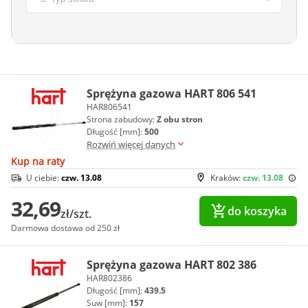
Sprężyna gazowa HART 806 541
HAR806541
Strona zabudowy:
Z obu stron
Długość [mm]:
500
Rozwiń więcej danych
Kup na raty
U ciebie:
czw. 13.08
Kraków:
czw. 13.08
32,69
do koszyka
zł/szt.
Darmowa dostawa od 250 zł
Sprężyna gazowa HART 802 386
HAR802386
Długość [mm]:
439.5
Suw [mm]:
157