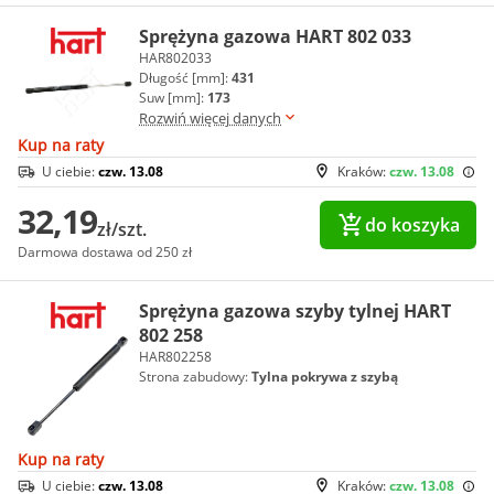
Sprężyna gazowa HART 802 033
HAR802033
Długość [mm]:
431
Suw [mm]:
173
Rozwiń więcej danych
Kup na raty
U ciebie:
czw. 13.08
Kraków:
czw. 13.08
32,19
do koszyka
zł/szt.
Darmowa dostawa od 250 zł
Sprężyna gazowa szyby tylnej HART
802 258
HAR802258
Strona zabudowy:
Tylna pokrywa z szybą
Kup na raty
U ciebie:
czw. 13.08
Kraków:
czw. 13.08