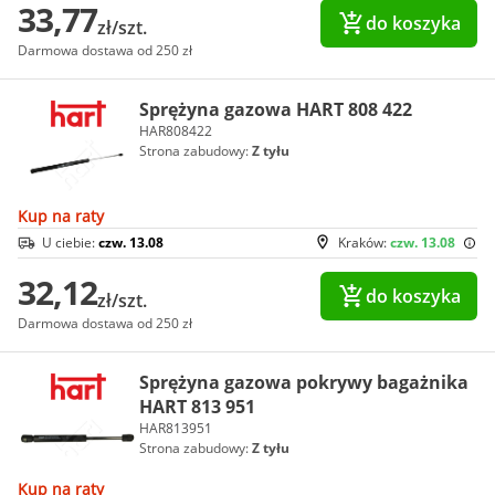
33,77
do koszyka
zł/szt.
Darmowa dostawa od 250 zł
Sprężyna gazowa HART 808 422
HAR808422
Strona zabudowy:
Z tyłu
Kup na raty
U ciebie:
czw. 13.08
Kraków:
czw. 13.08
32,12
do koszyka
zł/szt.
Darmowa dostawa od 250 zł
Sprężyna gazowa pokrywy bagażnika
HART 813 951
HAR813951
Strona zabudowy:
Z tyłu
Kup na raty