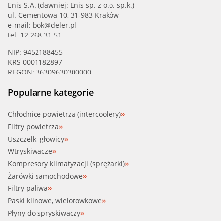
Enis S.A. (dawniej: Enis sp. z o.o. sp.k.)
ul. Cementowa 10, 31-983 Kraków
e-mail:
bok@deler.pl
tel. 12 268 31 51
NIP: 9452188455
KRS 0001182897
REGON: 36309630300000
Popularne kategorie
Chłodnice powietrza (intercoolery)
Filtry powietrza
Uszczelki głowicy
Wtryskiwacze
Kompresory klimatyzacji (sprężarki)
Żarówki samochodowe
Filtry paliwa
Paski klinowe, wielorowkowe
Płyny do spryskiwaczy