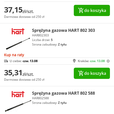
37,15
do koszyka
zł/szt.
Darmowa dostawa od 250 zł
Sprężyna gazowa HART 802 303
HAR802303
Liczba drzwi:
5
Strona zabudowy:
Z tyłu
Kup na raty
U ciebie:
czw. 13.08
Kraków:
czw. 13.08
35,31
do koszyka
zł/szt.
Darmowa dostawa od 250 zł
Sprężyna gazowa HART 802 588
HAR802588
Strona zabudowy:
Z tyłu