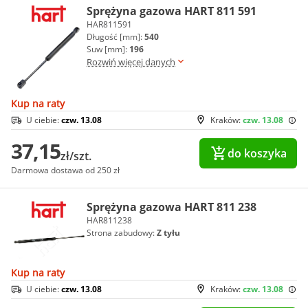
Sprężyna gazowa HART 811 591
HAR811591
Długość [mm]:
540
Suw [mm]:
196
Rozwiń więcej danych
Kup na raty
U ciebie:
czw. 13.08
Kraków:
czw. 13.08
37,15
do koszyka
zł/szt.
Darmowa dostawa od 250 zł
Sprężyna gazowa HART 811 238
HAR811238
Strona zabudowy:
Z tyłu
Kup na raty
U ciebie:
czw. 13.08
Kraków:
czw. 13.08