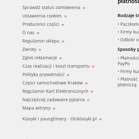
płatnoś
Sprawdź status zamówienia
Rodzaje t
Ustawienia cookies
Producenci części
• Paczkom
• Firmy ku
O nas
• Odbiór 
Regulamin sklepu
Zwroty
Sposoby p
Zgłoś reklamacje
• Płatnośc
PayPo
Czas realizacji i koszt transportu
• Firmy ku
Polityka prywatności
• Płatność
Części samochodowe Kraków
płatniczą
Regulamin Kart Elektronicznych
Najczęściej zadawane pytania
Mapa witryny
Klasyki i youngtimery - Otoklasyki.pl