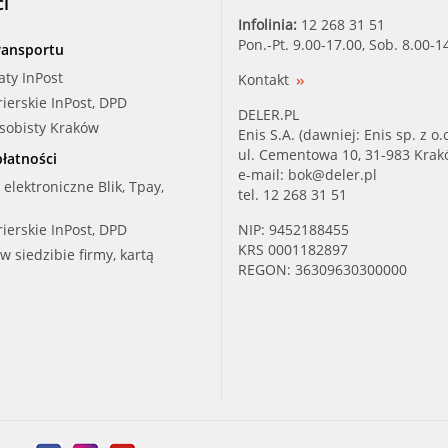
ci
Infolinia:
12 268 31 51
Pon.-Pt. 9.00-17.00, Sob. 8.00-1
ransportu
aty InPost
Kontakt
rierskie InPost, DPD
DELER.PL
osobisty Kraków
Enis S.A. (dawniej: Enis sp. z o.o
ul. Cementowa 10, 31-983 Kra
łatności
e-mail:
bok@deler.pl
i elektroniczne Blik, Tpay,
tel. 12 268 31 51
rierskie InPost, DPD
NIP: 9452188455
KRS 0001182897
 w siedzibie firmy, kartą
REGON: 36309630300000