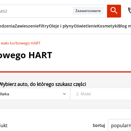
Zaawansowane
odzenia
Zawieszenie
Filtry
Oleje i płyny
Oświetlenie
Kosmetyki
Blog 
e wału korbowego HART
bowego HART
Wybierz auto, do którego szukasz części
dukt
Sortuj