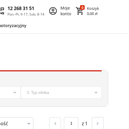
12 268 31 51
Moje
0
Koszyk
konto
0,00 zł
Pon.-Pt. 9-17, Sob. 8-14
motoryzacyjny
z
1