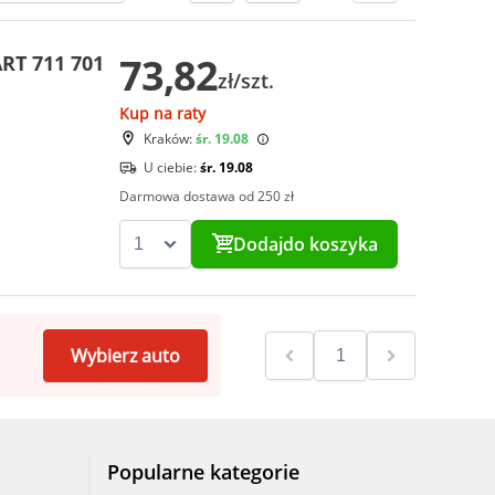
73,82
RT 711 701
zł/szt.
Kup na raty
Kraków:
śr. 19.08
U ciebie:
śr. 19.08
Darmowa dostawa od 250 zł
Dodaj
do koszyka
Wybierz auto
Popularne kategorie