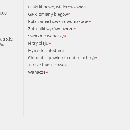
Paski klinowe, wielorowkowe
4.00
Gałki zmiany biegów
Koła zamachowe i dwumasowe
Zbiorniki wyrównawcze
Sworznie wahaczy
. sp.k.)
Filtry oleju
ków
Płyny do chłodnic
Chłodnice powietrza (intercoolery)
Tarcze hamulcowe
Wahacze