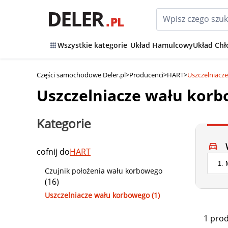
Wszystkie kategorie
Układ Hamulcowy
Układ Chł
Części samochodowe Deler.pl
>
Producenci
>
HART
>
Uszczelniacz
Uszczelniacze wału kor
Kategorie
cofnij do
HART
Czujnik położenia wału korbowego
(16)
Uszczelniacze wału korbowego (1)
1 pro