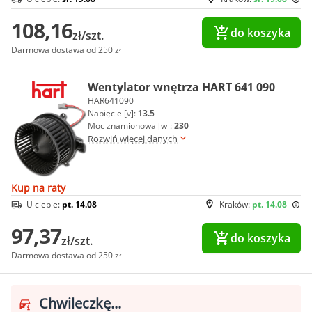
108,16
do koszyka
zł/szt.
Darmowa dostawa od 250 zł
Wentylator wnętrza HART 641 090
HAR641090
Napięcie [v]:
13.5
Moc znamionowa [w]:
230
Rozwiń więcej danych
Kup na raty
U ciebie:
pt. 14.08
Kraków:
pt. 14.08
97,37
do koszyka
zł/szt.
Darmowa dostawa od 250 zł
Chwileczkę...