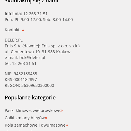
Skontaktuj się z nami
Infolinia:
12 268 31 51
Pon.-Pt. 9.00-17.00, Sob. 8.00-14.00
Kontakt
DELER.PL
Enis S.A. (dawniej: Enis sp. z o.o. sp.k.)
ul. Cementowa 10, 31-983 Kraków
e-mail:
bok@deler.pl
tel. 12 268 31 51
NIP: 9452188455
KRS 0001182897
REGON: 36309630300000
Popularne kategorie
Paski klinowe, wielorowkowe
Gałki zmiany biegów
Koła zamachowe i dwumasowe