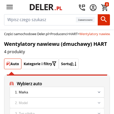
0
Zaawansowane
Części samochodowe Deler.pl
>
Producenci
>
HART
>
Wentylatory nawiewu
Wentylatory nawiewu (dmuchawy) HART
4 produkty
Auto
Kategorie i filtry
Sortuj
Wybierz auto