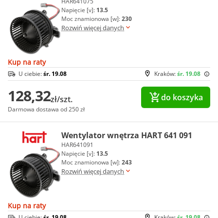
HAR641075
Napięcie [v]:
13.5
Moc znamionowa [w]:
230
Rozwiń więcej danych
Kup na raty
U ciebie:
śr. 19.08
Kraków:
śr. 19.08
128,32
do koszyka
zł/szt.
Darmowa dostawa od 250 zł
Wentylator wnętrza HART 641 091
HAR641091
Napięcie [v]:
13.5
Moc znamionowa [w]:
243
Rozwiń więcej danych
Kup na raty
U ciebie:
śr. 19.08
Kraków:
śr. 19.08