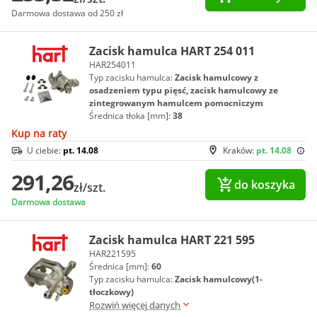
Darmowa dostawa od 250 zł
Zacisk hamulca HART 254 011
HAR254011
Typ zacisku hamulca:
Zacisk hamulcowy z
osadzeniem typu pięsć, zacisk hamulcowy ze
zintegrowanym hamulcem pomocniczym
Średnica tłoka [mm]:
38
Kup na raty
U ciebie:
pt. 14.08
Kraków:
pt. 14.08
291,26
do koszyka
zł/szt.
Darmowa dostawa
Zacisk hamulca HART 221 595
HAR221595
Średnica [mm]:
60
Typ zacisku hamulca:
Zacisk hamulcowy(1-
tłoczkowy)
Rozwiń więcej danych