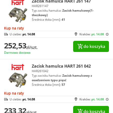
Zacisk hamulca HART 261 147
HAR261147
Typ zacisku hamulca:
Zacisk hamulcowy(1-
tłoczkowy)
Średnica tłoka [mm]:
41
Kup na raty
U ciebie:
pt. 14.08
Kraków:
pt. 14.08
252,53
do koszyka
zł/szt.
Darmowa dostawa
Zacisk hamulca HART 261 042
HAR261042
Typ zacisku hamulca:
Zacisk hamulcowy z
osadzeniem typu pięsć
Średnica tłoka [mm]:
57
Kup na raty
U ciebie:
pt. 14.08
Kraków:
pt. 14.08
233,32
do koszyka
zł/szt.