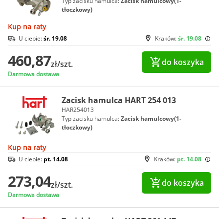
Typ zacisku hamulca:
Zacisk hamulcowy(1-
tłoczkowy)
Kup na raty
U ciebie:
śr. 19.08
Kraków:
śr. 19.08
460,87
do koszyka
zł/szt.
Darmowa dostawa
Zacisk hamulca HART 254 013
HAR254013
Typ zacisku hamulca:
Zacisk hamulcowy(1-
tłoczkowy)
Kup na raty
U ciebie:
pt. 14.08
Kraków:
pt. 14.08
273,04
do koszyka
zł/szt.
Darmowa dostawa