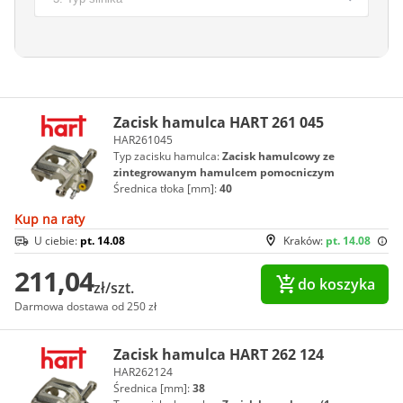
Zacisk hamulca HART 261 045
HAR261045
Typ zacisku hamulca:
Zacisk hamulcowy ze
zintegrowanym hamulcem pomocniczym
Średnica tłoka [mm]:
40
Kup na raty
U ciebie:
pt. 14.08
Kraków:
pt. 14.08
211,04
do koszyka
zł/szt.
Darmowa dostawa od 250 zł
Zacisk hamulca HART 262 124
HAR262124
Średnica [mm]:
38