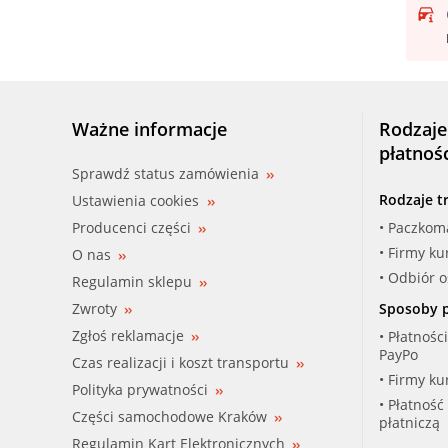
Ważne informacje
Rodzaje
płatnoś
Sprawdź status zamówienia
Rodzaje t
Ustawienia cookies
Producenci części
• Paczkom
• Firmy ku
O nas
• Odbiór 
Regulamin sklepu
Zwroty
Sposoby p
Zgłoś reklamacje
• Płatnośc
PayPo
Czas realizacji i koszt transportu
• Firmy ku
Polityka prywatności
• Płatność
Części samochodowe Kraków
płatniczą
Regulamin Kart Elektronicznych