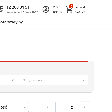
12 268 31 51
Moje
0
Koszyk
konto
0,00 zł
Pon.-Pt. 9-17, Sob. 8-14
motoryzacyjny
z
1