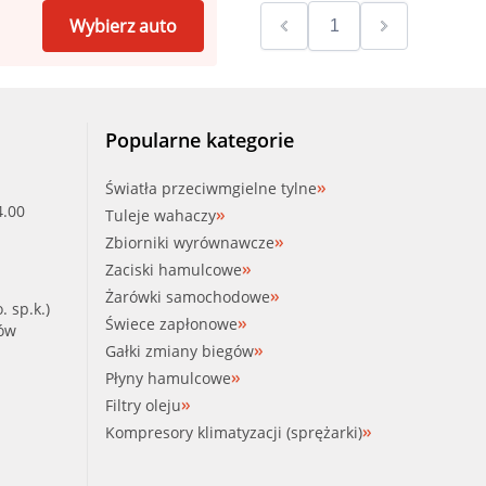
Wybierz auto
Popularne kategorie
Światła przeciwmgielne tylne
4.00
Tuleje wahaczy
Zbiorniki wyrównawcze
Zaciski hamulcowe
Żarówki samochodowe
. sp.k.)
Świece zapłonowe
ków
Gałki zmiany biegów
Płyny hamulcowe
Filtry oleju
Kompresory klimatyzacji (sprężarki)