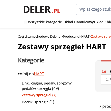
Wszystkie kategorie
Układ Hamulcowy
Układ Chł
Części samochodowe Deler.pl
>
Producenci
>
HART
>
Zestawy sprz
Zestawy sprzęgieł HART
Kategorie
cofnij do
HART
Linki, cięgna, pedały, sprężyny
(49)
pedałów sprzęgła
Zestawy sprzęgieł (7)
(1)
Dociski sprzęgła
7 pro