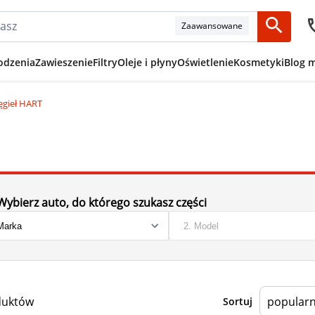
Zaawansowane
odzenia
Zawieszenie
Filtry
Oleje i płyny
Oświetlenie
Kosmetyki
Blog 
ęgieł HART
Wybierz auto, do którego szukasz części
duktów
Sortuj