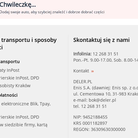
Chwileczkę...
Dodaj swoje auto, aby szybciej znaleźć i dobrze dobrać części
 transportu i sposoby
Skontaktuj się z nami
ci
Infolinia:
12 268 31 51
Pon.-Pt. 9.00-17.00, Sob. 8.00-1
ransportu
aty InPost
Kontakt
rierskie InPost, DPD
DELER.PL
osobisty Kraków
Enis S.A. (dawniej: Enis sp. z o.o
ul. Cementowa 10, 31-983 Kra
łatności
e-mail:
bok@deler.pl
i elektroniczne Blik, Tpay,
tel. 12 268 31 51
rierskie InPost, DPD
NIP: 9452188455
KRS 0001182897
 w siedzibie firmy, kartą
REGON: 36309630300000