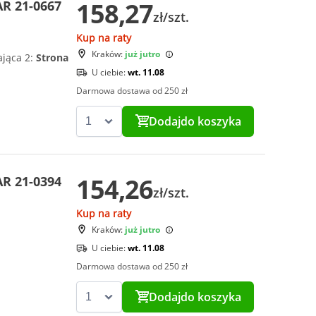
158,27
AR 21-0667
zł/szt.
Kup na raty
Kraków:
już jutro
ająca 2:
Strona
U ciebie:
wt. 11.08
Darmowa dostawa od 250 zł
Dodaj
do koszyka
154,26
AR 21-0394
zł/szt.
Kup na raty
Kraków:
już jutro
U ciebie:
wt. 11.08
Darmowa dostawa od 250 zł
Dodaj
do koszyka