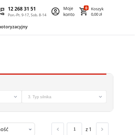
12 268 31 51
Moje
0
Koszyk
konto
0,00 zł
Pon.-Pt. 9-17, Sob. 8-14
motoryzacyjny
z
1