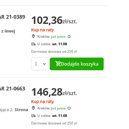
102,36
AR 21-0389
zł/szt.
Kup na raty
 z lewej
Kraków:
już jutro
U ciebie:
wt. 11.08
Darmowa dostawa od 250 zł
Dodaj
do koszyka
146,28
AR 21-0663
zł/szt.
Kup na raty
Kraków:
już jutro
ająca 2:
Strona
U ciebie:
wt. 11.08
Darmowa dostawa od 250 zł