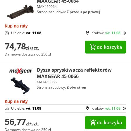
MAXGEAR 45-0064
MAX450064
Strona zabudowy:
Z przodu po prawej
Kup na raty
U ciebie:
wt. 11.08
Kraków:
wt. 11.08
74,78
do koszyka
zł/szt.
Darmowa dostawa od 250 zł
Dysza spryskiwacza reflektorów
MAXGEAR 45-0066
MAX450066
Strona zabudowy:
Z obu stron
Kup na raty
U ciebie:
wt. 11.08
Kraków:
wt. 11.08
56,77
do koszyka
zł/szt.
Darmowa dostawa od 250 zł