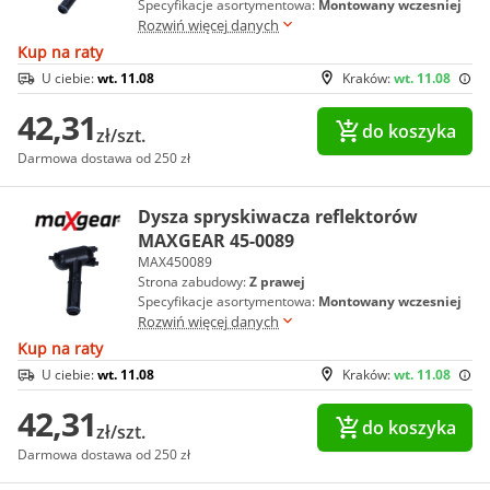
Specyfikacje asortymentowa:
Montowany wczesniej
Rozwiń więcej danych
Kup na raty
U ciebie:
wt. 11.08
Kraków:
wt. 11.08
42,31
do koszyka
zł/szt.
Darmowa dostawa od 250 zł
Dysza spryskiwacza reflektorów
MAXGEAR 45-0089
MAX450089
Strona zabudowy:
Z prawej
Specyfikacje asortymentowa:
Montowany wczesniej
Rozwiń więcej danych
Kup na raty
U ciebie:
wt. 11.08
Kraków:
wt. 11.08
42,31
do koszyka
zł/szt.
Darmowa dostawa od 250 zł