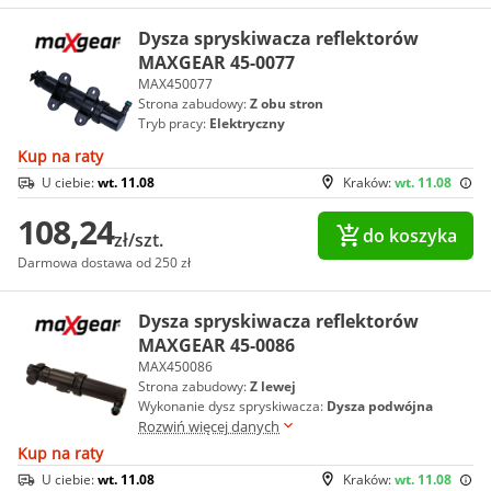
Dysza spryskiwacza reflektorów
MAXGEAR 45-0077
MAX450077
Strona zabudowy:
Z obu stron
Tryb pracy:
Elektryczny
Kup na raty
U ciebie:
wt. 11.08
Kraków:
wt. 11.08
108,24
do koszyka
zł/szt.
Darmowa dostawa od 250 zł
Dysza spryskiwacza reflektorów
MAXGEAR 45-0086
MAX450086
Strona zabudowy:
Z lewej
Wykonanie dysz spryskiwacza:
Dysza podwójna
Rozwiń więcej danych
Kup na raty
U ciebie:
wt. 11.08
Kraków:
wt. 11.08