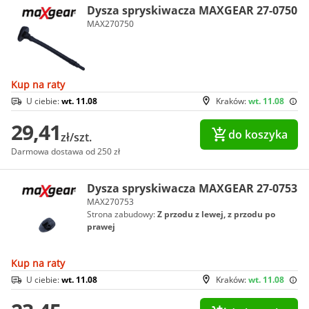
Dysza spryskiwacza MAXGEAR 27-0750
MAX270750
Kup na raty
U ciebie:
wt. 11.08
Kraków:
wt. 11.08
29,41
do koszyka
zł/szt.
Darmowa dostawa od 250 zł
Dysza spryskiwacza MAXGEAR 27-0753
MAX270753
Strona zabudowy:
Z przodu z lewej, z przodu po
prawej
Kup na raty
U ciebie:
wt. 11.08
Kraków:
wt. 11.08