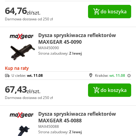
64,76
do koszyka
zł/szt.
Darmowa dostawa od 250 zł
Dysza spryskiwacza reflektorów
MAXGEAR 45-0090
MAX450090
Strona zabudowy:
Z lewej
Kup na raty
U ciebie:
wt. 11.08
Kraków:
wt. 11.08
67,43
do koszyka
zł/szt.
Darmowa dostawa od 250 zł
Dysza spryskiwacza reflektorów
MAXGEAR 45-0088
MAX450088
Strona zabudowy:
Z lewej