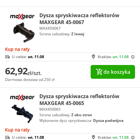
Dysza spryskiwacza reflektorów
MAXGEAR 45-0067
MAX450067
Strona zabudowy:
Z lewej
Kup na raty
U ciebie:
wt. 11.08
Kraków:
wt. 11.08
62,92
do koszyka
zł/szt.
Darmowa dostawa od 250 zł
Dysza spryskiwacza reflektorów
MAXGEAR 45-0065
MAX450065
Strona zabudowy:
Z obu stron
Wykonanie dysz spryskiwacza:
Dysza podwójna
Kup na raty
U ciebie:
wt. 11.08
Kraków:
wt. 11.08