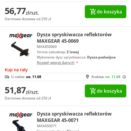
56,77
do koszyka
zł/szt.
Darmowa dostawa od 250 zł
Dysza spryskiwacza reflektorów
MAXGEAR 45-0069
MAX450069
Strona zabudowy:
Z lewej
Wykonanie dysz spryskiwacza:
Dysza podwójna
Rozwiń więcej danych
Kup na raty
U ciebie:
wt. 11.08
Kraków:
wt. 11.08
51,87
do koszyka
zł/szt.
Darmowa dostawa od 250 zł
Dysza spryskiwacza reflektorów
MAXGEAR 45-0071
MAX450071