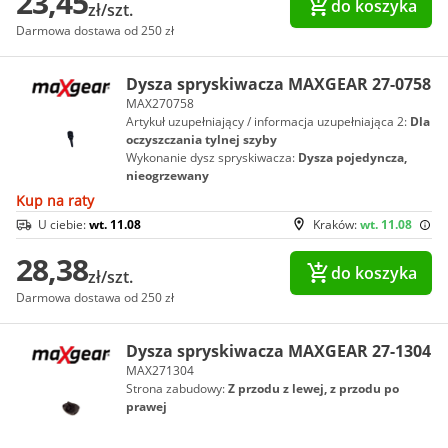
23,45
do koszyka
zł/szt.
Darmowa dostawa od 250 zł
Dysza spryskiwacza MAXGEAR 27-0758
MAX270758
Artykuł uzupełniający / informacja uzupełniająca 2:
Dla
oczyszczania tylnej szyby
Wykonanie dysz spryskiwacza:
Dysza pojedyncza,
nieogrzewany
Kup na raty
U ciebie:
wt. 11.08
Kraków:
wt. 11.08
28,38
do koszyka
zł/szt.
Darmowa dostawa od 250 zł
Dysza spryskiwacza MAXGEAR 27-1304
MAX271304
Strona zabudowy:
Z przodu z lewej, z przodu po
prawej