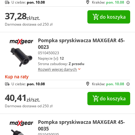
U ciebie:
pon. 10.08
Kraków:
pon. 10.08
37,28
do koszyka
zł/szt.
Darmowa dostawa od 250 zł
Pompka spryskiwacza MAXGEAR 45-
0023
0510450023
Napięcie [v]:
12
Strona zabudowy:
Z przodu
Rozwiń więcej danych
Kup na raty
U ciebie:
pon. 10.08
Kraków:
pon. 10.08
40,41
do koszyka
zł/szt.
Darmowa dostawa od 250 zł
Pompka spryskiwacza MAXGEAR 45-
0035
0510450035