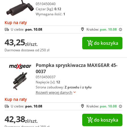
0510450040
Ciężar [kg]:
0.12
Wymagana ilość:
1
Kup na raty
U ciebie:
pon. 10.08
Kraków:
pon. 10.08
43,25
do koszyka
zł/szt.
Darmowa dostawa od 250 zł
Pompka spryskiwacza MAXGEAR 45-
0037
0510450037
Napięcie [v]:
12
Strona zabudowy:
Z przodu i z tyłu
Rozwiń więcej danych
Kup na raty
U ciebie:
pon. 10.08
Kraków:
pon. 10.08
42,38
do koszyka
zł/szt.
Darmowa dostawa od 250 zł