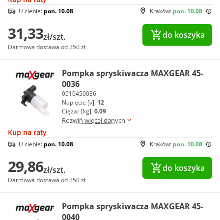
U ciebie:
pon. 10.08
Kraków:
pon. 10.08
31,33
do koszyka
zł/szt.
Darmowa dostawa od 250 zł
Pompka spryskiwacza MAXGEAR 45-
0036
0510450036
Napięcie [v]:
12
Ciężar [kg]:
0.09
Rozwiń więcej danych
Kup na raty
U ciebie:
pon. 10.08
Kraków:
pon. 10.08
29,86
do koszyka
zł/szt.
Darmowa dostawa od 250 zł
Pompka spryskiwacza MAXGEAR 45-
0040