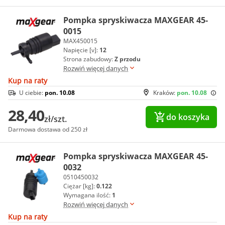
Pompka spryskiwacza MAXGEAR 45-
0015
MAX450015
Napięcie [v]:
12
Strona zabudowy:
Z przodu
Rozwiń więcej danych
Kup na raty
U ciebie:
pon. 10.08
Kraków:
pon. 10.08
28,40
do koszyka
zł/szt.
Darmowa dostawa od 250 zł
Pompka spryskiwacza MAXGEAR 45-
0032
0510450032
Ciężar [kg]:
0.122
Wymagana ilość:
1
Rozwiń więcej danych
Kup na raty