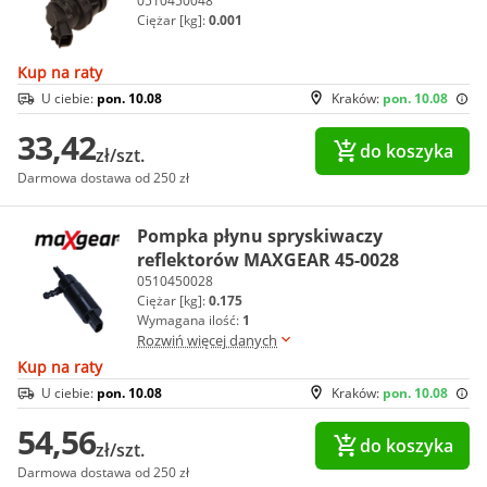
0510450048
Ciężar [kg]:
0.001
Kup na raty
U ciebie:
pon. 10.08
Kraków:
pon. 10.08
33,42
do koszyka
zł/szt.
Darmowa dostawa od 250 zł
Pompka płynu spryskiwaczy
reflektorów MAXGEAR 45-0028
0510450028
Ciężar [kg]:
0.175
Wymagana ilość:
1
Rozwiń więcej danych
Kup na raty
U ciebie:
pon. 10.08
Kraków:
pon. 10.08
54,56
do koszyka
zł/szt.
Darmowa dostawa od 250 zł