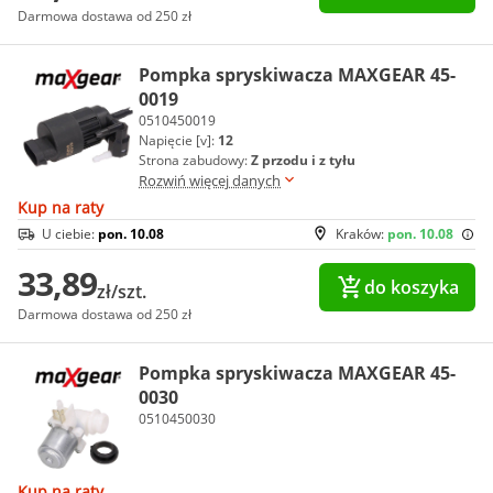
Darmowa dostawa od 250 zł
Pompka spryskiwacza MAXGEAR 45-
0019
0510450019
Napięcie [v]:
12
Strona zabudowy:
Z przodu i z tyłu
Rozwiń więcej danych
Kup na raty
U ciebie:
pon. 10.08
Kraków:
pon. 10.08
33,89
do koszyka
zł/szt.
Darmowa dostawa od 250 zł
Pompka spryskiwacza MAXGEAR 45-
0030
0510450030
Kup na raty