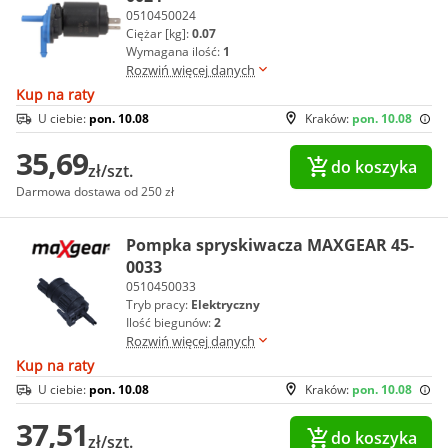
0510450024
Ciężar [kg]:
0.07
Wymagana ilość:
1
Rozwiń więcej danych
Kup na raty
U ciebie:
pon. 10.08
Kraków:
pon. 10.08
35,69
do koszyka
zł/szt.
Darmowa dostawa od 250 zł
Pompka spryskiwacza MAXGEAR 45-
0033
0510450033
Tryb pracy:
Elektryczny
Ilość biegunów:
2
Rozwiń więcej danych
Kup na raty
U ciebie:
pon. 10.08
Kraków:
pon. 10.08
37,51
do koszyka
zł/szt.