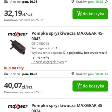
U ciebie:
pon. 10.08
Kraków:
pon. 10.08
32,19
do koszyka
zł/szt.
Darmowa dostawa od 250 zł
Pompka spryskiwacza MAXGEAR 45-
0043
0510450043
Wymagana ilość:
1
Wyposażenie pojazdu:
Dla pojazdów bez wycieraczki
tylnej szyby
Rozwiń więcej danych
Kup na raty
U ciebie:
pon. 10.08
Kraków:
pon. 10.08
40,07
do koszyka
zł/szt.
Darmowa dostawa od 250 zł
Pompka spryskiwacza MAXGEAR 45-
0024