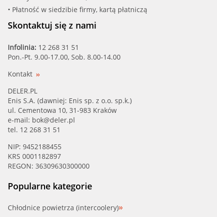
• Płatność w siedzibie firmy, kartą płatniczą
Skontaktuj się z nami
Infolinia:
12 268 31 51
Pon.-Pt. 9.00-17.00, Sob. 8.00-14.00
Kontakt
DELER.PL
Enis S.A. (dawniej: Enis sp. z o.o. sp.k.)
ul. Cementowa 10, 31-983 Kraków
e-mail:
bok@deler.pl
tel. 12 268 31 51
NIP: 9452188455
KRS 0001182897
REGON: 36309630300000
Popularne kategorie
Chłodnice powietrza (intercoolery)