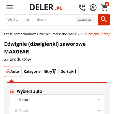
0
Zaawansowane
Części samochodowe Deler.pl
>
Producenci
>
MAXGEAR
>
Dźwignie (dźwigi
Dźwignie (dźwigienki) zaworowe
MAXGEAR
22 produktów
Auto
Kategorie i filtry
Sortuj
Wybierz auto