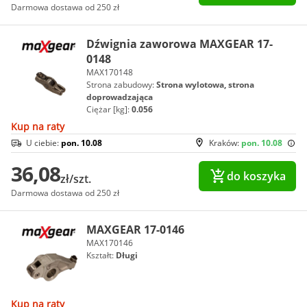
Darmowa dostawa od 250 zł
Dźwignia zaworowa MAXGEAR 17-
0148
MAX170148
Strona zabudowy:
Strona wylotowa, strona
doprowadzająca
Ciężar [kg]:
0.056
Kup na raty
U ciebie:
pon. 10.08
Kraków:
pon. 10.08
36,08
do koszyka
zł/szt.
Darmowa dostawa od 250 zł
MAXGEAR 17-0146
MAX170146
Kształt:
Długi
Kup na raty