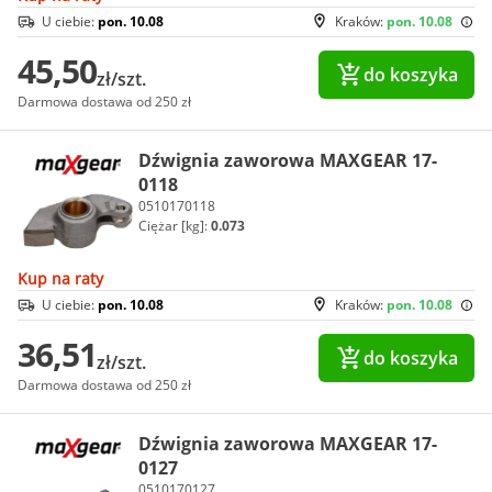
U ciebie:
pon. 10.08
Kraków:
pon. 10.08
45,50
do koszyka
zł/szt.
Darmowa dostawa od 250 zł
Dźwignia zaworowa MAXGEAR 17-
0118
0510170118
Ciężar [kg]:
0.073
Kup na raty
U ciebie:
pon. 10.08
Kraków:
pon. 10.08
36,51
do koszyka
zł/szt.
Darmowa dostawa od 250 zł
Dźwignia zaworowa MAXGEAR 17-
0127
0510170127