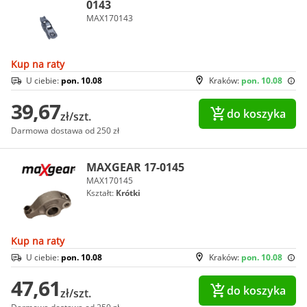
0143
MAX170143
Kup na raty
U ciebie:
pon. 10.08
Kraków:
pon. 10.08
39,67
do koszyka
zł/szt.
Darmowa dostawa od 250 zł
MAXGEAR 17-0145
MAX170145
Kształt:
Krótki
Kup na raty
U ciebie:
pon. 10.08
Kraków:
pon. 10.08
47,61
do koszyka
zł/szt.