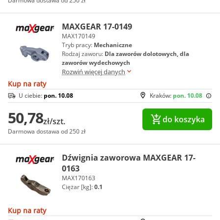
Darmowa dostawa od 250 zł
MAXGEAR 17-0149
MAX170149
Tryb pracy:
Mechaniczne
Rodzaj zaworu:
Dla zaworów dolotowych, dla
zaworów wydechowych
Rozwiń więcej danych
Kup na raty
U ciebie:
pon. 10.08
Kraków:
pon. 10.08
50,78
do koszyka
zł/szt.
Darmowa dostawa od 250 zł
Dźwignia zaworowa MAXGEAR 17-
0163
MAX170163
Ciężar [kg]:
0.1
Kup na raty