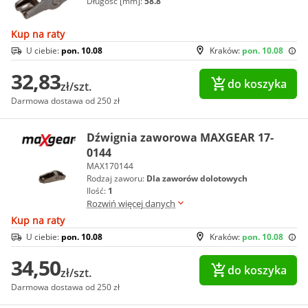
Długość [mm]:
58.8
Kup na raty
U ciebie:
pon. 10.08
Kraków:
pon. 10.08
32,83
do koszyka
zł/szt.
Darmowa dostawa od 250 zł
Dźwignia zaworowa MAXGEAR 17-
0144
MAX170144
Rodzaj zaworu:
Dla zaworów dolotowych
Ilość:
1
Rozwiń więcej danych
Kup na raty
U ciebie:
pon. 10.08
Kraków:
pon. 10.08
34,50
do koszyka
zł/szt.
Darmowa dostawa od 250 zł