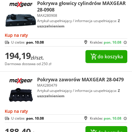
Pokrywa głowicy cylindrów MAXGEAR
28-0908
MAX280908
Artykuł uzupełniający / informacja uzupełniająca:
Z
uszczelnieniem
Kup na raty
U ciebie:
pon. 10.08
Kraków:
pon. 10.08
194,19
do koszyka
zł/szt.
Darmowa dostawa od 250 zł
Pokrywa zaworów MAXGEAR 28-0479
MAX280479
Artykuł uzupełniający / informacja uzupełniająca:
Z
uszczelnieniem
Kup na raty
U ciebie:
pon. 10.08
Kraków:
pon. 10.08
188,40