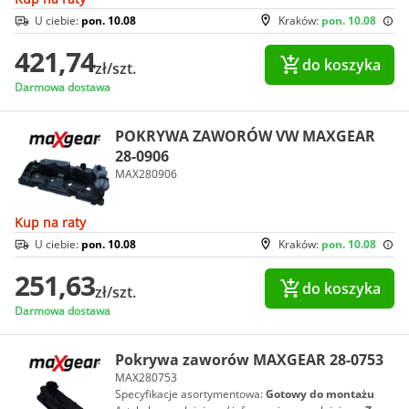
U ciebie:
pon. 10.08
Kraków:
pon. 10.08
421,74
do koszyka
zł/szt.
Darmowa dostawa
POKRYWA ZAWORÓW VW MAXGEAR
28-0906
MAX280906
Kup na raty
U ciebie:
pon. 10.08
Kraków:
pon. 10.08
251,63
do koszyka
zł/szt.
Darmowa dostawa
Pokrywa zaworów MAXGEAR 28-0753
MAX280753
Specyfikacje asortymentowa:
Gotowy do montażu