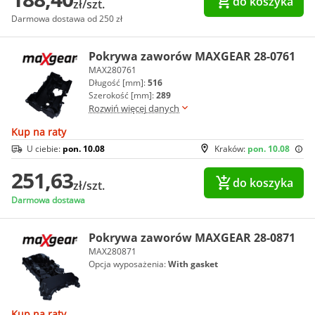
do koszyka
zł/szt.
Darmowa dostawa od 250 zł
Pokrywa zaworów MAXGEAR 28-0761
MAX280761
Długość [mm]:
516
Szerokość [mm]:
289
Rozwiń więcej danych
Kup na raty
U ciebie:
pon. 10.08
Kraków:
pon. 10.08
251,63
do koszyka
zł/szt.
Darmowa dostawa
Pokrywa zaworów MAXGEAR 28-0871
MAX280871
Opcja wyposażenia:
With gasket
Kup na raty