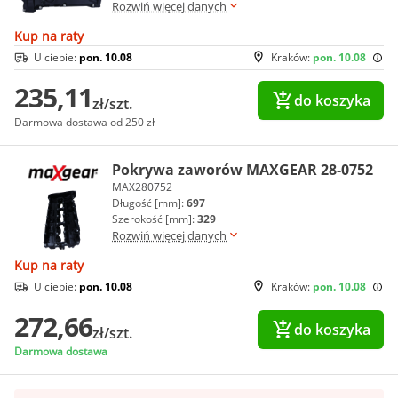
Rozwiń więcej danych
Kup na raty
U ciebie:
pon. 10.08
Kraków:
pon. 10.08
235,11
do koszyka
zł/szt.
Darmowa dostawa od 250 zł
Pokrywa zaworów MAXGEAR 28-0752
MAX280752
Długość [mm]:
697
Szerokość [mm]:
329
Rozwiń więcej danych
Kup na raty
U ciebie:
pon. 10.08
Kraków:
pon. 10.08
272,66
do koszyka
zł/szt.
Darmowa dostawa