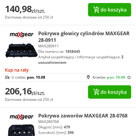
140,98
do koszyka
zł/szt.
Darmowa dostawa od 250 zł
Pokrywa głowicy cylindrów MAXGEAR
28-0911
MAX280911
Dla numeru oe:
1858445
Artykuł uzupełniający / informacja uzupełniająca:
Z
uszczelnieniem
Kup na raty
U ciebie:
pon. 10.08
Kraków:
pon. 10.08
206,16
do koszyka
zł/szt.
Darmowa dostawa od 250 zł
Pokrywa zaworów MAXGEAR 28-0768
MAX280768
Długość [mm]:
479
Szerokość [mm]:
296