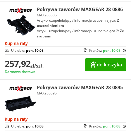
Pokrywa zaworów MAXGEAR 28-0886
MAX280886
Artykuł uzupełniający / informacja uzupełniająca:
Z
uszczelnieniem
Artykuł uzupełniający / informacja uzupełniająca 2:
Ze
śrubami
Kup na raty
U ciebie:
pon. 10.08
Kraków:
pon. 10.08
257,92
do koszyka
zł/szt.
Darmowa dostawa
Pokrywa zaworów MAXGEAR 28-0895
MAX280895
Kup na raty
U ciebie:
pon. 10.08
Kraków:
pon. 10.08