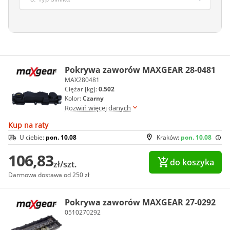
Pokrywa zaworów MAXGEAR 28-0481
MAX280481
Ciężar [kg]:
0.502
Kolor:
Czarny
Rozwiń więcej danych
Kup na raty
U ciebie:
pon. 10.08
Kraków:
pon. 10.08
106,83
do koszyka
zł/szt.
Darmowa dostawa od 250 zł
Pokrywa zaworów MAXGEAR 27-0292
0510270292