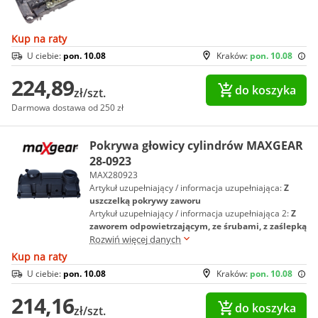
Kup na raty
U ciebie:
pon. 10.08
Kraków:
pon. 10.08
224,89
do koszyka
zł/szt.
Darmowa dostawa od 250 zł
Pokrywa głowicy cylindrów MAXGEAR
28-0923
MAX280923
Artykuł uzupełniający / informacja uzupełniająca:
Z
uszczelką pokrywy zaworu
Artykuł uzupełniający / informacja uzupełniająca 2:
Z
zaworem odpowietrzającym, ze śrubami, z zaślepką
Rozwiń więcej danych
Kup na raty
U ciebie:
pon. 10.08
Kraków:
pon. 10.08
214,16
do koszyka
zł/szt.