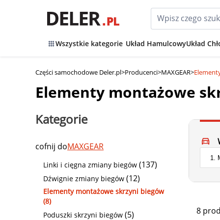
Wszystkie kategorie
Układ Hamulcowy
Układ Chł
Części samochodowe Deler.pl
>
Producenci
>
MAXGEAR
>
Element
Elementy montażowe sk
Kategorie
cofnij do
MAXGEAR
(137)
Linki i cięgna zmiany biegów
(12)
Dźwignie zmiany biegów
Elementy montażowe skrzyni biegów
(8)
8 pro
(5)
Poduszki skrzyni biegów