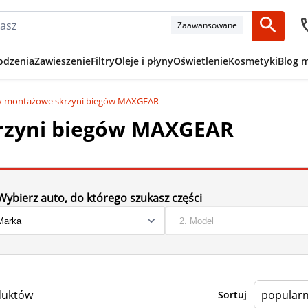
Zaawansowane
odzenia
Zawieszenie
Filtry
Oleje i płyny
Oświetlenie
Kosmetyki
Blog 
y montażowe skrzyni biegów MAXGEAR
rzyni biegów MAXGEAR
Wybierz auto, do którego szukasz części
duktów
Sortuj