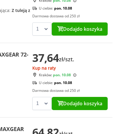
Kraków:
pon. 10.08
U ciebie:
pon. 10.08
ająca:
Z tuleją z
Darmowa dostawa od 250 zł
Dodaj
do koszyka
37,64
AXGEAR 72-
zł/szt.
Kup na raty
Kraków:
pon. 10.08
U ciebie:
pon. 10.08
Darmowa dostawa od 250 zł
Dodaj
do koszyka
64,82
w MAXGEAR
zł/szt.