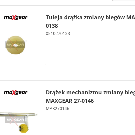
Tuleja drążka zmiany biegów M
0138
0510270138
Drążek mechanizmu zmiany bie
MAXGEAR 27-0146
MAX270146