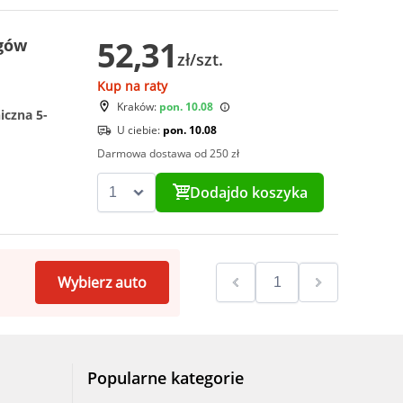
52,31
gów
zł/szt.
Kup na raty
Kraków:
pon. 10.08
iczna 5-
U ciebie:
pon. 10.08
Darmowa dostawa od 250 zł
Dodaj
do koszyka
Wybierz auto
Popularne kategorie