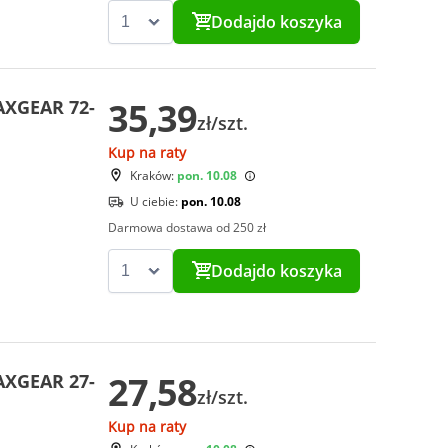
Dodaj
do koszyka
35,39
AXGEAR 72-
zł/szt.
Kup na raty
Kraków:
pon. 10.08
U ciebie:
pon. 10.08
Darmowa dostawa od 250 zł
Dodaj
do koszyka
27,58
AXGEAR 27-
zł/szt.
Kup na raty