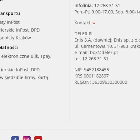
Infolinia:
12 268 31 51
Pon.-Pt. 9.00-17.00, Sob. 8.00-1
ransportu
aty InPost
Kontakt
rierskie InPost, DPD
DELER.PL
osobisty Kraków
Enis S.A. (dawniej: Enis sp. z o.o
ul. Cementowa 10, 31-983 Kra
łatności
e-mail:
bok@deler.pl
i elektroniczne Blik, Tpay,
tel. 12 268 31 51
rierskie InPost, DPD
NIP: 9452188455
KRS 0001182897
 w siedzibie firmy, kartą
REGON: 36309630300000