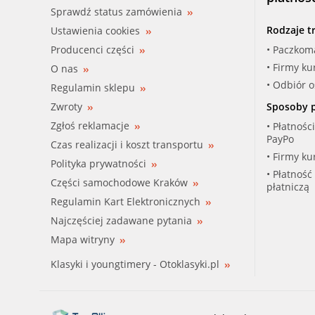
Sprawdź status zamówienia
Rodzaje t
Ustawienia cookies
Producenci części
• Paczkom
• Firmy ku
O nas
• Odbiór 
Regulamin sklepu
Zwroty
Sposoby p
Zgłoś reklamacje
• Płatnośc
PayPo
Czas realizacji i koszt transportu
• Firmy ku
Polityka prywatności
• Płatność
Części samochodowe Kraków
płatniczą
Regulamin Kart Elektronicznych
Najczęściej zadawane pytania
Mapa witryny
Klasyki i youngtimery - Otoklasyki.pl