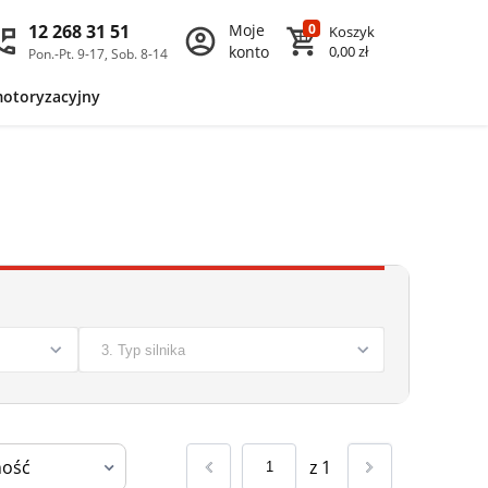
12 268 31 51
Moje
0
Koszyk
konto
0,00 zł
Pon.-Pt. 9-17, Sob. 8-14
motoryzacyjny
z
1