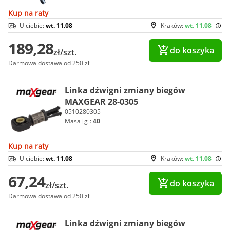
Kup na raty
U ciebie:
wt. 11.08
Kraków:
wt. 11.08
189,28
do koszyka
zł/szt.
Darmowa dostawa od 250 zł
Linka dźwigni zmiany biegów
MAXGEAR 28-0305
0510280305
Masa [g]:
40
Kup na raty
U ciebie:
wt. 11.08
Kraków:
wt. 11.08
67,24
do koszyka
zł/szt.
Darmowa dostawa od 250 zł
Linka dźwigni zmiany biegów