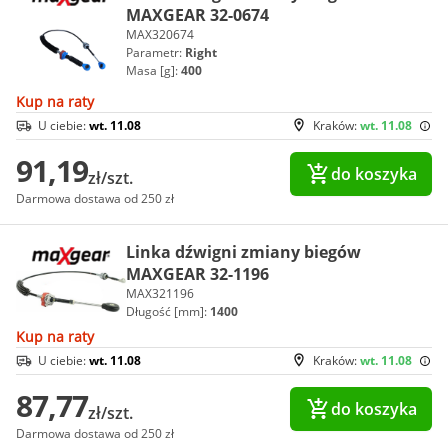
MAXGEAR 32-0674
MAX320674
Parametr:
Right
Masa [g]:
400
Kup na raty
U ciebie:
wt. 11.08
Kraków:
wt. 11.08
91,19
do koszyka
zł/szt.
Darmowa dostawa od 250 zł
Linka dźwigni zmiany biegów
MAXGEAR 32-1196
MAX321196
Długość [mm]:
1400
Kup na raty
U ciebie:
wt. 11.08
Kraków:
wt. 11.08
87,77
do koszyka
zł/szt.
Darmowa dostawa od 250 zł