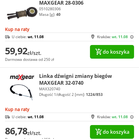
MAXGEAR 28-0306
0510280306
Masa [g]:
40
Kup na raty
U ciebie:
wt. 11.08
Kraków:
wt. 11.08
59,92
do koszyka
zł/szt.
Darmowa dostawa od 250 zł
Linka dźwigni zmiany biegów
MAXGEAR 32-0740
MAX320740
Długość 1/długość 2 [mm]:
1224/853
Kup na raty
U ciebie:
wt. 11.08
Kraków:
wt. 11.08
86,78
do koszyka
zł/szt.