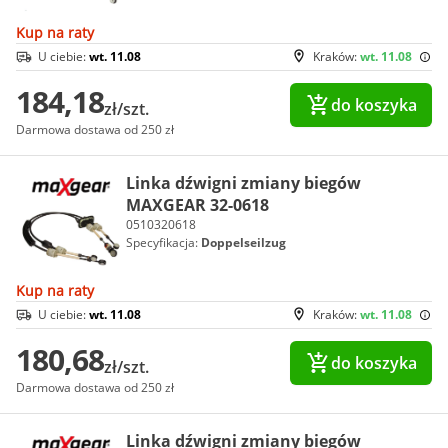
Kup na raty
U ciebie:
wt. 11.08
Kraków:
wt. 11.08
184,18
do koszyka
zł/szt.
Darmowa dostawa od 250 zł
Linka dźwigni zmiany biegów
MAXGEAR 32-0618
0510320618
Specyfikacja:
Doppelseilzug
Kup na raty
U ciebie:
wt. 11.08
Kraków:
wt. 11.08
180,68
do koszyka
zł/szt.
Darmowa dostawa od 250 zł
Linka dźwigni zmiany biegów