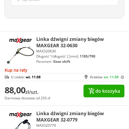
Linka dźwigni zmiany biegów
MAXGEAR 32-0630
MAX320630
Długość 1/długość 2 [mm]:
1185/790
Parametr:
Gear shift
Kup na raty
U ciebie:
wt. 11.08
Kraków:
wt. 11.08
88,00
do koszyka
zł/szt.
Darmowa dostawa od 250 zł
Linka dźwigni zmiany biegów
MAXGEAR 32-0779
MAX320779