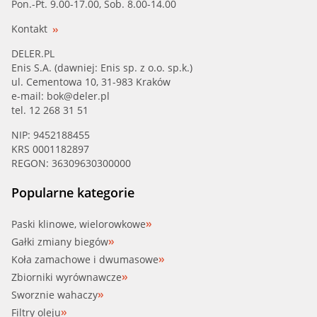
Pon.-Pt. 9.00-17.00, Sob. 8.00-14.00
Kontakt
DELER.PL
Enis S.A. (dawniej: Enis sp. z o.o. sp.k.)
ul. Cementowa 10, 31-983 Kraków
e-mail:
bok@deler.pl
tel. 12 268 31 51
NIP: 9452188455
KRS 0001182897
REGON: 36309630300000
Popularne kategorie
Paski klinowe, wielorowkowe
Gałki zmiany biegów
Koła zamachowe i dwumasowe
Zbiorniki wyrównawcze
Sworznie wahaczy
Filtry oleju