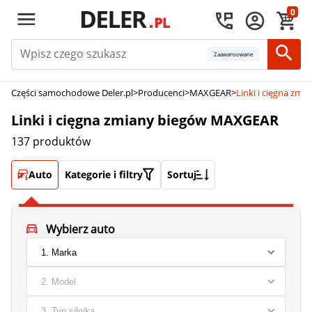
0
Zaawansowane
Części samochodowe Deler.pl
>
Producenci
>
MAXGEAR
>
Linki i cięgna zm
Linki i cięgna zmiany biegów MAXGEAR
137 produktów
Auto
Kategorie i filtry
Sortuj
Wybierz auto