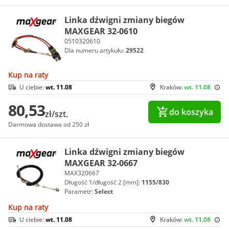
Linka dźwigni zmiany biegów
MAXGEAR 32-0610
0510320610
Dla numeru artykułu:
29522
Kup na raty
U ciebie:
wt. 11.08
Kraków:
wt. 11.08
80,53
do koszyka
zł/szt.
Darmowa dostawa od 250 zł
Linka dźwigni zmiany biegów
MAXGEAR 32-0667
MAX320667
Długość 1/długość 2 [mm]:
1155/830
Parametr:
Select
Kup na raty
U ciebie:
wt. 11.08
Kraków:
wt. 11.08