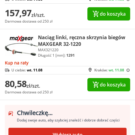
157,97
do koszyka
zł/szt.
Darmowa dostawa od 250 zł
Naciąg linki, ręczna skrzynia biegów
MAXGEAR 32-1220
MAX321220
Długość 1 [mm]:
1291
Kup na raty
U ciebie:
wt. 11.08
Kraków:
wt. 11.08
80,58
do koszyka
zł/szt.
Darmowa dostawa od 250 zł
Chwileczkę...
Dodaj swoje auto, aby szybciej znaleźć i dobrze dobrać części
Wybierz auto