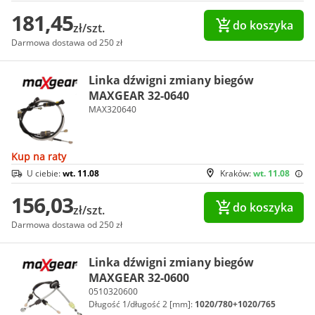
181,45
do koszyka
zł/szt.
Darmowa dostawa od 250 zł
Linka dźwigni zmiany biegów
MAXGEAR 32-0640
MAX320640
Kup na raty
U ciebie:
wt. 11.08
Kraków:
wt. 11.08
156,03
do koszyka
zł/szt.
Darmowa dostawa od 250 zł
Linka dźwigni zmiany biegów
MAXGEAR 32-0600
0510320600
Długość 1/długość 2 [mm]:
1020/780+1020/765