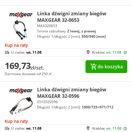
Linka dźwigni zmiany biegów
MAXGEAR 32-0653
MAX320653
Strona zabudowy:
Z lewej, z prawej
Długość 1/długość 2 [mm]:
950/940 [mm]
Kup na raty
U ciebie:
wt. 11.08
Kraków:
wt. 11.08
169,73
do koszyka
zł/szt.
Darmowa dostawa od 250 zł
Linka dźwigni zmiany biegów
MAXGEAR 32-0596
0510320596
Długość 1/długość 2 [mm]:
1000/725+971/712
Kup na raty
U ciebie:
wt. 11.08
Kraków:
wt. 11.08