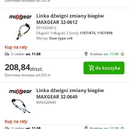
Darmowa dostawa od 250 zł
Linka dźwigni zmiany biegów
MAXGEAR 32-0612
0510320612
Długość 1/długość 2 [mm]:
1167/874, 1187/898
Wersja:
Gear type cv6
Kup na raty
U ciebie:
wt. 11.08
Kraków:
wt. 11.08
208,84
do koszyka
zł/szt.
Darmowa dostawa od 250 zł
Linka dźwigni zmiany biegów
MAXGEAR 32-0649
MAX320649
Kup na raty
U ciebie:
wt. 11.08
Kraków:
wt. 11.08