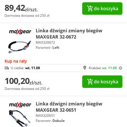
89,42
do koszyka
zł/szt.
Darmowa dostawa od 250 zł
Linka dźwigni zmiany biegów
MAXGEAR 32-0672
MAX320672
Parametr:
Left
Kup na raty
U ciebie:
wt. 11.08
Kraków:
wt. 11.08
100,20
do koszyka
zł/szt.
Darmowa dostawa od 250 zł
Linka dźwigni zmiany biegów
MAXGEAR 32-0651
MAX320651
Parametr:
Dobule