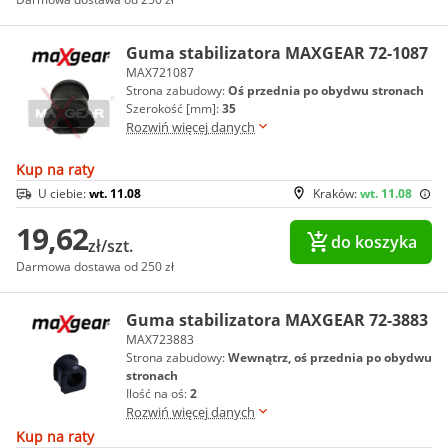
Guma stabilizatora MAXGEAR 72-1087
MAX721087
Strona zabudowy:
Oś przednia po obydwu stronach
Szerokość [mm]:
35
Rozwiń więcej danych
Kup na raty
U ciebie:
wt. 11.08
Kraków:
wt. 11.08
19,62
do koszyka
zł/szt.
Darmowa dostawa od 250 zł
Guma stabilizatora MAXGEAR 72-3883
MAX723883
Strona zabudowy:
Wewnątrz, oś przednia po obydwu
stronach
Ilość na oś:
2
Rozwiń więcej danych
Kup na raty