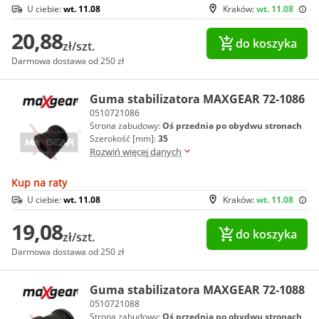
U ciebie:
wt. 11.08
Kraków:
wt. 11.08
20,88
do koszyka
zł/szt.
Darmowa dostawa od 250 zł
Guma stabilizatora MAXGEAR 72-1086
0510721086
Strona zabudowy:
Oś przednia po obydwu stronach
Szerokość [mm]:
35
Rozwiń więcej danych
Kup na raty
U ciebie:
wt. 11.08
Kraków:
wt. 11.08
19,08
do koszyka
zł/szt.
Darmowa dostawa od 250 zł
Guma stabilizatora MAXGEAR 72-1088
0510721088
Strona zabudowy:
Oś przednia po obydwu stronach