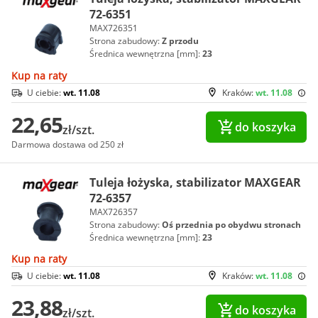
72-6351
MAX726351
Strona zabudowy:
Z przodu
Średnica wewnętrzna [mm]:
23
Kup na raty
U ciebie:
wt. 11.08
Kraków:
wt. 11.08
22,65
do koszyka
zł/szt.
Darmowa dostawa od 250 zł
Tuleja łożyska, stabilizator MAXGEAR
72-6357
MAX726357
Strona zabudowy:
Oś przednia po obydwu stronach
Średnica wewnętrzna [mm]:
23
Kup na raty
U ciebie:
wt. 11.08
Kraków:
wt. 11.08
23,88
do koszyka
zł/szt.