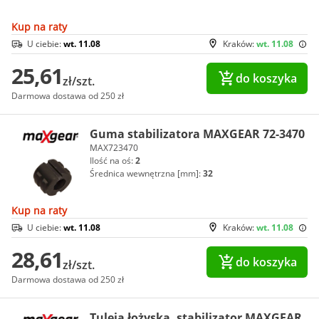
Kup na raty
U ciebie:
wt. 11.08
Kraków:
wt. 11.08
25,61
do koszyka
zł/szt.
Darmowa dostawa od 250 zł
Guma stabilizatora MAXGEAR 72-3470
MAX723470
Ilość na oś:
2
Średnica wewnętrzna [mm]:
32
Kup na raty
U ciebie:
wt. 11.08
Kraków:
wt. 11.08
28,61
do koszyka
zł/szt.
Darmowa dostawa od 250 zł
Tuleja łożyska, stabilizator MAXGEAR