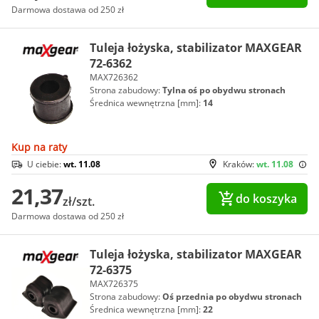
Darmowa dostawa od 250 zł
Tuleja łożyska, stabilizator MAXGEAR
72-6362
MAX726362
Strona zabudowy:
Tylna oś po obydwu stronach
Średnica wewnętrzna [mm]:
14
Kup na raty
U ciebie:
wt. 11.08
Kraków:
wt. 11.08
21,37
do koszyka
zł/szt.
Darmowa dostawa od 250 zł
Tuleja łożyska, stabilizator MAXGEAR
72-6375
MAX726375
Strona zabudowy:
Oś przednia po obydwu stronach
Średnica wewnętrzna [mm]:
22