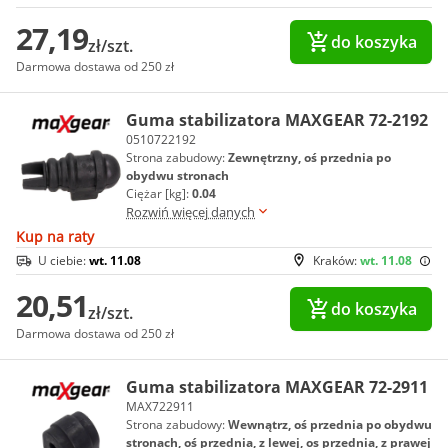
27,19
do koszyka
zł/szt.
Darmowa dostawa od 250 zł
Guma stabilizatora MAXGEAR 72-2192
0510722192
Strona zabudowy:
Zewnętrzny, oś przednia po
obydwu stronach
Ciężar [kg]:
0.04
Rozwiń więcej danych
Kup na raty
U ciebie:
wt. 11.08
Kraków:
wt. 11.08
20,51
do koszyka
zł/szt.
Darmowa dostawa od 250 zł
Guma stabilizatora MAXGEAR 72-2911
MAX722911
Strona zabudowy:
Wewnątrz, oś przednia po obydwu
stronach, oś przednia, z lewej, os przednia, z prawej