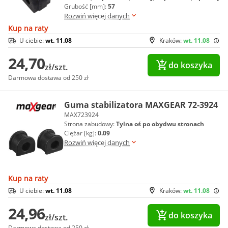
Grubość [mm]:
57
Rozwiń więcej danych
Kup na raty
U ciebie:
wt. 11.08
Kraków:
wt. 11.08
24,70
do koszyka
zł/szt.
Darmowa dostawa od 250 zł
Guma stabilizatora MAXGEAR 72-3924
MAX723924
Strona zabudowy:
Tylna oś po obydwu stronach
Ciężar [kg]:
0.09
Rozwiń więcej danych
Kup na raty
U ciebie:
wt. 11.08
Kraków:
wt. 11.08
24,96
do koszyka
zł/szt.
Darmowa dostawa od 250 zł