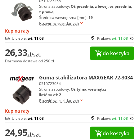
0510723266
Strona zabudowy:
Oś przednia, z lewej, os przednia,
z prawej
Średnica wewnętrzna [mm]:
19
Rozwiń więcej danych
Kup na raty
U ciebie:
wt. 11.08
Kraków:
wt. 11.08
26,33
do koszyka
zł/szt.
Darmowa dostawa od 250 zł
Guma stabilizatora MAXGEAR 72-3034
0510723034
Strona zabudowy:
Oś tylna, wewnątrz
Ilość na oś:
2
Rozwiń więcej danych
Kup na raty
U ciebie:
wt. 11.08
Kraków:
wt. 11.08
24,95
do koszyka
zł/szt.