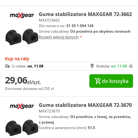
Guma stabilizatora MAXGEAR 72-3662
MAX723662
Dla numeru oe:
31 35 1 094 145
Strona zabudowy:
Oś przednia po obydwu stronach
Rozwiń więcej danych
Kup na raty
U ciebie:
wt. 11.08
Kraków:
wt. 11.08
29,06
do koszyka
zł/szt.
Darmowa dostawa od 250 zł
Guma stabilizatora MAXGEAR 72-3670
MAX723670
Strona zabudowy:
Oś przednia, z lewej, os przednia,
z prawej
Średnica wewnętrzna [mm]:
51.5