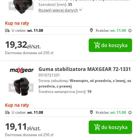
Szerokość [mm]:
35
Rozwiń więcej danych
Kup na raty
U ciebie:
wt. 11.08
Kraków:
wt. 11.08
19,32
do koszyka
zł/szt.
Darmowa dostawa od 250 zł
Guma stabilizatora MAXGEAR 72-1331
0510721331
Strona zabudowy:
Wewnątrz, oś przednia, z lewej, os
przednia, z prawej
Średnica wewnętrzna [mm]:
19
Kup na raty
U ciebie:
wt. 11.08
Kraków:
wt. 11.08
19,11
do koszyka
zł/szt.
Darmowa dostawa od 250 zł