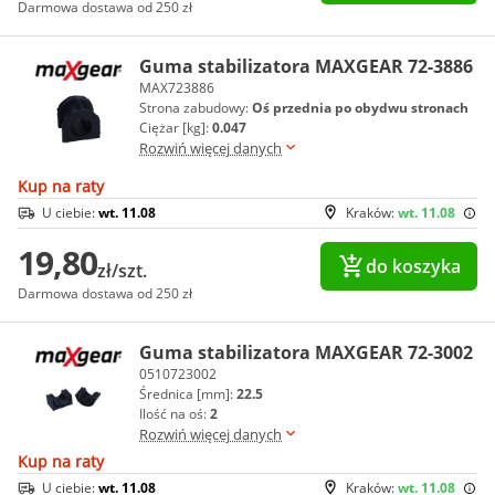
Darmowa dostawa od 250 zł
Guma stabilizatora MAXGEAR 72-3886
MAX723886
Strona zabudowy:
Oś przednia po obydwu stronach
Ciężar [kg]:
0.047
Rozwiń więcej danych
Kup na raty
U ciebie:
wt. 11.08
Kraków:
wt. 11.08
19,80
do koszyka
zł/szt.
Darmowa dostawa od 250 zł
Guma stabilizatora MAXGEAR 72-3002
0510723002
Średnica [mm]:
22.5
Ilość na oś:
2
Rozwiń więcej danych
Kup na raty
U ciebie:
wt. 11.08
Kraków:
wt. 11.08