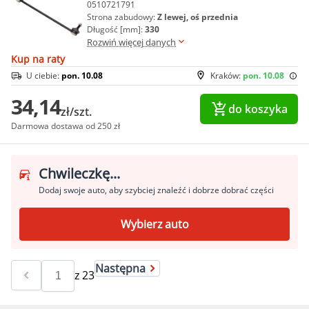
0510721791
Strona zabudowy:
Z lewej, oś przednia
Długość [mm]:
330
Rozwiń więcej danych
Kup na raty
U ciebie:
pon. 10.08
Kraków:
pon. 10.08
34,14
do koszyka
zł/szt.
Darmowa dostawa od 250 zł
Chwileczkę...
Dodaj swoje auto, aby szybciej znaleźć i dobrze dobrać części
Wybierz auto
Następna
z
23