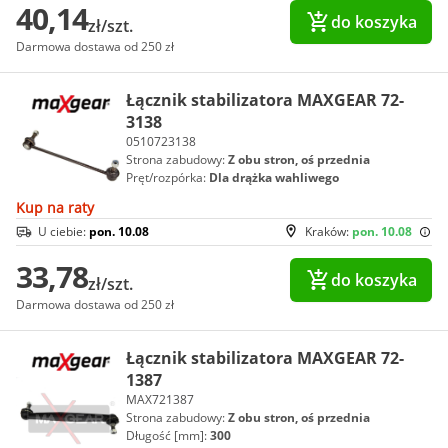
40,14
do koszyka
zł/szt.
Darmowa dostawa od 250 zł
Łącznik stabilizatora MAXGEAR 72-
3138
0510723138
Strona zabudowy:
Z obu stron, oś przednia
Pręt/rozpórka:
Dla drążka wahliwego
Kup na raty
U ciebie:
pon. 10.08
Kraków:
pon. 10.08
33,78
do koszyka
zł/szt.
Darmowa dostawa od 250 zł
Łącznik stabilizatora MAXGEAR 72-
1387
MAX721387
Strona zabudowy:
Z obu stron, oś przednia
Długość [mm]:
300