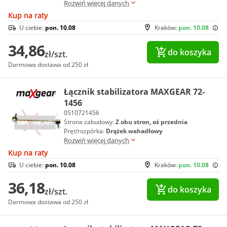
Rozwiń więcej danych
Kup na raty
U ciebie:
pon. 10.08
Kraków:
pon. 10.08
34,86
do koszyka
zł/szt.
Darmowa dostawa od 250 zł
Łącznik stabilizatora MAXGEAR 72-
1456
0510721456
Strona zabudowy:
Z obu stron, oś przednia
Pręt/rozpórka:
Drążek wahadłowy
Rozwiń więcej danych
Kup na raty
U ciebie:
pon. 10.08
Kraków:
pon. 10.08
36,18
do koszyka
zł/szt.
Darmowa dostawa od 250 zł