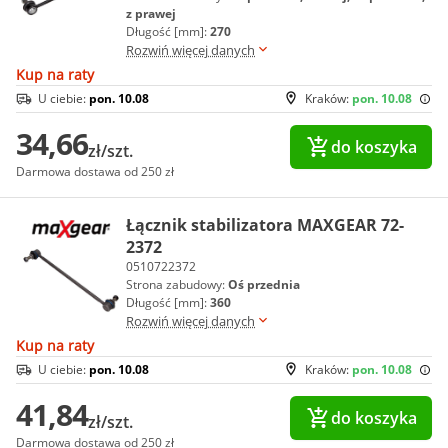
z prawej
Długość [mm]:
270
Rozwiń więcej danych
Kup na raty
U ciebie:
pon. 10.08
Kraków:
pon. 10.08
34,66
do koszyka
zł/szt.
Darmowa dostawa od 250 zł
Łącznik stabilizatora MAXGEAR 72-
2372
0510722372
Strona zabudowy:
Oś przednia
Długość [mm]:
360
Rozwiń więcej danych
Kup na raty
U ciebie:
pon. 10.08
Kraków:
pon. 10.08
41,84
do koszyka
zł/szt.
Darmowa dostawa od 250 zł