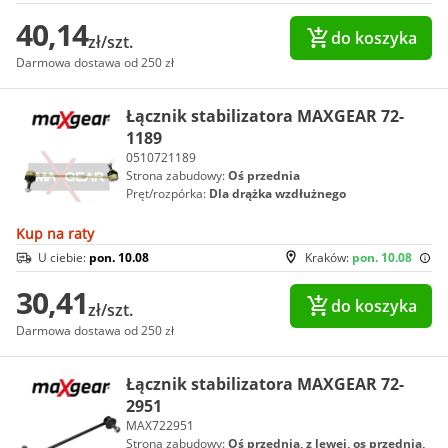
40,14
do koszyka
zł/szt.
Darmowa dostawa od 250 zł
Łącznik stabilizatora MAXGEAR 72-
1189
0510721189
Strona zabudowy:
Oś przednia
Pręt/rozpórka:
Dla drążka wzdłużnego
Kup na raty
U ciebie:
pon. 10.08
Kraków:
pon. 10.08
30,41
do koszyka
zł/szt.
Darmowa dostawa od 250 zł
Łącznik stabilizatora MAXGEAR 72-
2951
MAX722951
Strona zabudowy:
Oś przednia, z lewej, os przednia,