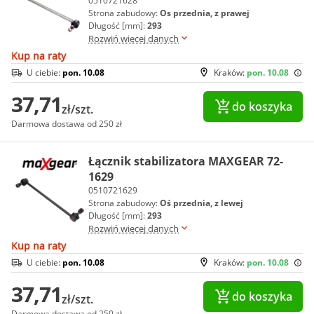
0510721628
Strona zabudowy:
Os przednia, z prawej
Długość [mm]:
293
Rozwiń więcej danych
Kup na raty
U ciebie:
pon. 10.08
Kraków:
pon. 10.08
37,71
do koszyka
zł/szt.
Darmowa dostawa od 250 zł
Łącznik stabilizatora MAXGEAR 72-
1629
0510721629
Strona zabudowy:
Oś przednia, z lewej
Długość [mm]:
293
Rozwiń więcej danych
Kup na raty
U ciebie:
pon. 10.08
Kraków:
pon. 10.08
37,71
do koszyka
zł/szt.
Darmowa dostawa od 250 zł