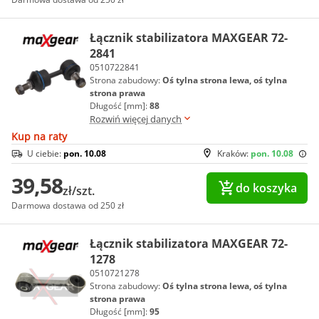
Łącznik stabilizatora MAXGEAR 72-
2841
0510722841
Strona zabudowy:
Oś tylna strona lewa, oś tylna
strona prawa
Długość [mm]:
88
Rozwiń więcej danych
Kup na raty
U ciebie:
pon. 10.08
Kraków:
pon. 10.08
39,58
do koszyka
zł/szt.
Darmowa dostawa od 250 zł
Łącznik stabilizatora MAXGEAR 72-
1278
0510721278
Strona zabudowy:
Oś tylna strona lewa, oś tylna
strona prawa
Długość [mm]:
95