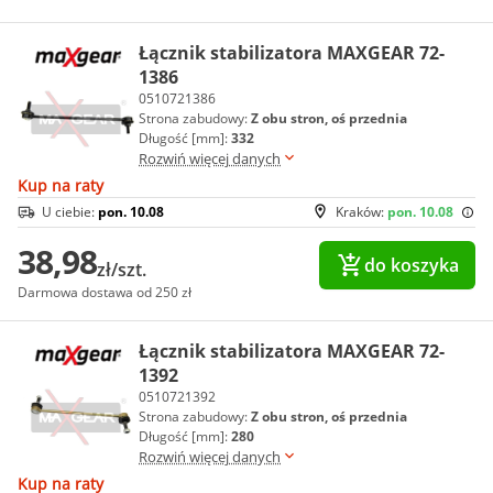
Łącznik stabilizatora MAXGEAR 72-
1386
0510721386
Strona zabudowy:
Z obu stron, oś przednia
Długość [mm]:
332
Rozwiń więcej danych
Kup na raty
U ciebie:
pon. 10.08
Kraków:
pon. 10.08
38,98
do koszyka
zł/szt.
Darmowa dostawa od 250 zł
Łącznik stabilizatora MAXGEAR 72-
1392
0510721392
Strona zabudowy:
Z obu stron, oś przednia
Długość [mm]:
280
Rozwiń więcej danych
Kup na raty