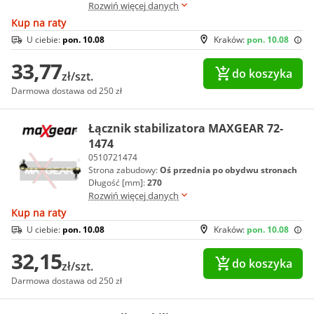
Rozwiń więcej danych
Kup na raty
U ciebie:
pon. 10.08
Kraków:
pon. 10.08
33,77
do koszyka
zł/szt.
Darmowa dostawa od 250 zł
Łącznik stabilizatora MAXGEAR 72-
1474
0510721474
Strona zabudowy:
Oś przednia po obydwu stronach
Długość [mm]:
270
Rozwiń więcej danych
Kup na raty
U ciebie:
pon. 10.08
Kraków:
pon. 10.08
32,15
do koszyka
zł/szt.
Darmowa dostawa od 250 zł