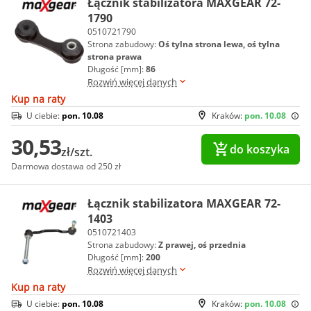
Łącznik stabilizatora MAXGEAR 72-
1790
0510721790
Strona zabudowy:
Oś tylna strona lewa, oś tylna
strona prawa
Długość [mm]:
86
Rozwiń więcej danych
Kup na raty
U ciebie:
pon. 10.08
Kraków:
pon. 10.08
30,53
do koszyka
zł/szt.
Darmowa dostawa od 250 zł
Łącznik stabilizatora MAXGEAR 72-
1403
0510721403
Strona zabudowy:
Z prawej, oś przednia
Długość [mm]:
200
Rozwiń więcej danych
Kup na raty
U ciebie:
pon. 10.08
Kraków:
pon. 10.08