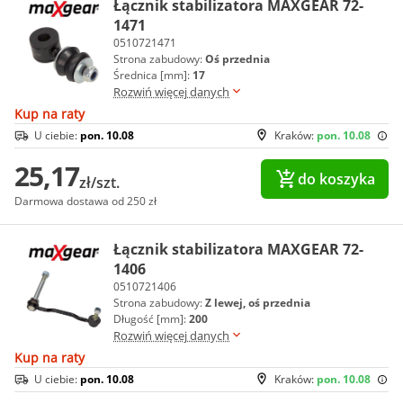
Łącznik stabilizatora MAXGEAR 72-
1471
0510721471
Strona zabudowy:
Oś przednia
Średnica [mm]:
17
Rozwiń więcej danych
Kup na raty
U ciebie:
pon. 10.08
Kraków:
pon. 10.08
25,17
do koszyka
zł/szt.
Darmowa dostawa od 250 zł
Łącznik stabilizatora MAXGEAR 72-
1406
0510721406
Strona zabudowy:
Z lewej, oś przednia
Długość [mm]:
200
Rozwiń więcej danych
Kup na raty
U ciebie:
pon. 10.08
Kraków:
pon. 10.08