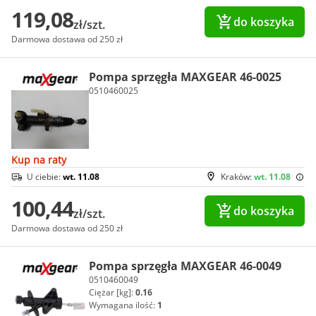
119,08
do koszyka
zł/szt.
Darmowa dostawa od 250 zł
Pompa sprzęgła MAXGEAR 46-0025
0510460025
Kup na raty
U ciebie:
wt. 11.08
Kraków:
wt. 11.08
100,44
do koszyka
zł/szt.
Darmowa dostawa od 250 zł
Pompa sprzęgła MAXGEAR 46-0049
0510460049
Ciężar [kg]:
0.16
Wymagana ilość:
1