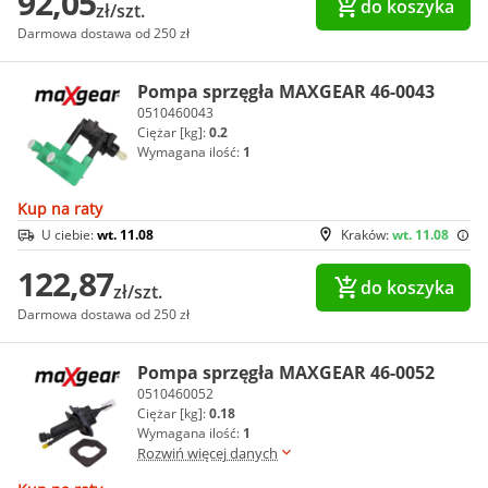
92,05
do koszyka
zł/szt.
Darmowa dostawa od 250 zł
Pompa sprzęgła MAXGEAR 46-0043
0510460043
Ciężar [kg]:
0.2
Wymagana ilość:
1
Kup na raty
U ciebie:
wt. 11.08
Kraków:
wt. 11.08
122,87
do koszyka
zł/szt.
Darmowa dostawa od 250 zł
Pompa sprzęgła MAXGEAR 46-0052
0510460052
Ciężar [kg]:
0.18
Wymagana ilość:
1
Rozwiń więcej danych