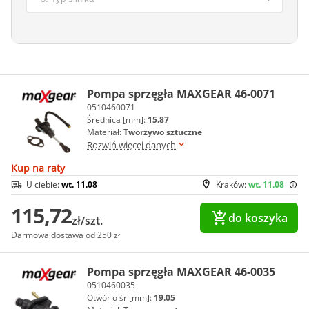
Pompa sprzęgła MAXGEAR 46-0071
0510460071
Średnica [mm]:
15.87
Materiał:
Tworzywo sztuczne
Rozwiń więcej danych
Kup na raty
U ciebie:
wt. 11.08
Kraków:
wt. 11.08
115,72
do koszyka
zł/szt.
Darmowa dostawa od 250 zł
Pompa sprzęgła MAXGEAR 46-0035
0510460035
Otwór o śr [mm]:
19.05