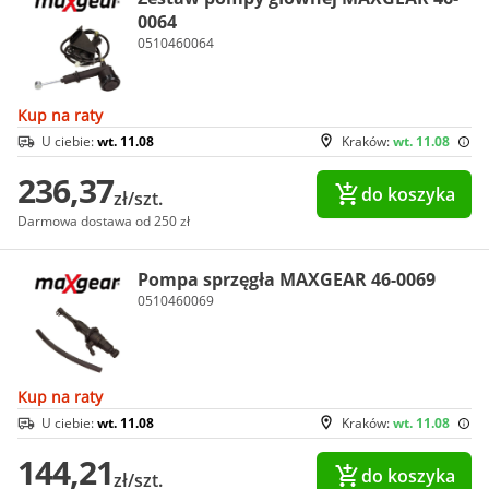
0064
0510460064
Kup na raty
U ciebie:
wt. 11.08
Kraków:
wt. 11.08
236,37
do koszyka
zł/szt.
Darmowa dostawa od 250 zł
Pompa sprzęgła MAXGEAR 46-0069
0510460069
Kup na raty
U ciebie:
wt. 11.08
Kraków:
wt. 11.08
144,21
do koszyka
zł/szt.