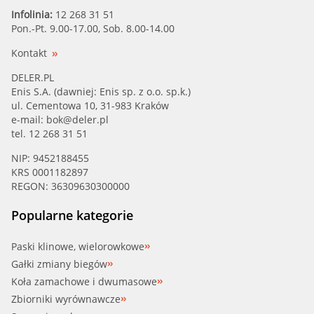
Infolinia:
12 268 31 51
Pon.-Pt. 9.00-17.00, Sob. 8.00-14.00
Kontakt
DELER.PL
Enis S.A. (dawniej: Enis sp. z o.o. sp.k.)
ul. Cementowa 10, 31-983 Kraków
e-mail:
bok@deler.pl
tel. 12 268 31 51
NIP: 9452188455
KRS 0001182897
REGON: 36309630300000
Popularne kategorie
Paski klinowe, wielorowkowe
Gałki zmiany biegów
Koła zamachowe i dwumasowe
Zbiorniki wyrównawcze