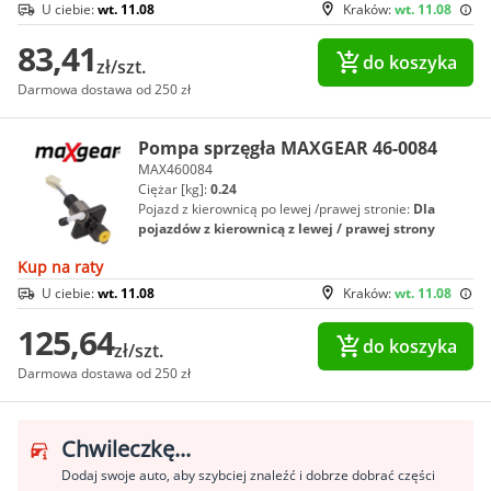
U ciebie:
wt. 11.08
Kraków:
wt. 11.08
83,41
do koszyka
zł/szt.
Darmowa dostawa od 250 zł
Pompa sprzęgła MAXGEAR 46-0084
MAX460084
Ciężar [kg]:
0.24
Pojazd z kierownicą po lewej /prawej stronie:
Dla
pojazdów z kierownicą z lewej / prawej strony
Kup na raty
U ciebie:
wt. 11.08
Kraków:
wt. 11.08
125,64
do koszyka
zł/szt.
Darmowa dostawa od 250 zł
Chwileczkę...
Dodaj swoje auto, aby szybciej znaleźć i dobrze dobrać części