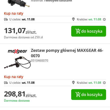
Materiał:
Tworzywo sztuczne
Kup na raty
U ciebie:
wt. 11.08
Kraków:
wt. 11.08
131,07
do koszyka
zł/szt.
Darmowa dostawa od 250 zł
Zestaw pompy głównej MAXGEAR 46-
0070
0510460070
Kup na raty
U ciebie:
wt. 11.08
Kraków:
wt. 11.08
298,81
do koszyka
zł/szt.
Darmowa dostawa