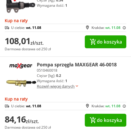
Ciężar [kg]:
0.34
Wymagana ilość:
1
Kup na raty
U ciebie:
wt. 11.08
Kraków:
wt. 11.08
108,01
do koszyka
zł/szt.
Darmowa dostawa od 250 zł
Pompa sprzęgła MAXGEAR 46-0018
0510460018
Ciężar [kg]:
0.2
Wymagana ilość:
1
Rozwiń więcej danych
Kup na raty
U ciebie:
wt. 11.08
Kraków:
wt. 11.08
84,16
do koszyka
zł/szt.
Darmowa dostawa od 250 zł