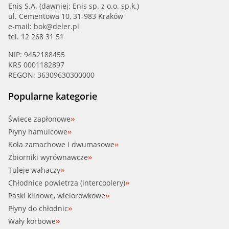
Enis S.A. (dawniej: Enis sp. z o.o. sp.k.)
ul. Cementowa 10, 31-983 Kraków
e-mail:
bok@deler.pl
tel. 12 268 31 51
NIP: 9452188455
KRS 0001182897
REGON: 36309630300000
Popularne kategorie
Świece zapłonowe
Płyny hamulcowe
Koła zamachowe i dwumasowe
Zbiorniki wyrównawcze
Tuleje wahaczy
Chłodnice powietrza (intercoolery)
Paski klinowe, wielorowkowe
Płyny do chłodnic
Wały korbowe