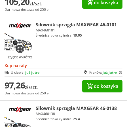
105,20
do koszyka
zł/szt.
Darmowa dostawa od 250 zł
Siłownik sprzęgła MAXGEAR 46-0101
MAX460101
Średnica tłoka cylindra:
19.05
Kup na raty
U ciebie:
już jutro
Kraków:
już jutro
97,26
do koszyka
zł/szt.
Darmowa dostawa od 250 zł
Siłownik sprzęgła MAXGEAR 46-0138
MAX460138
Średnica tłoka cylindra:
25.4