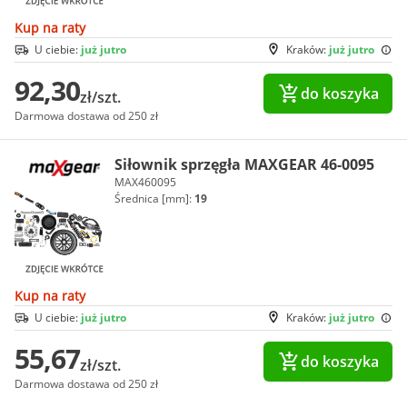
Kup na raty
U ciebie:
już jutro
Kraków:
już jutro
92,30
do koszyka
zł/szt.
Darmowa dostawa od 250 zł
Siłownik sprzęgła MAXGEAR 46-0095
MAX460095
Średnica [mm]:
19
Kup na raty
U ciebie:
już jutro
Kraków:
już jutro
55,67
do koszyka
zł/szt.
Darmowa dostawa od 250 zł