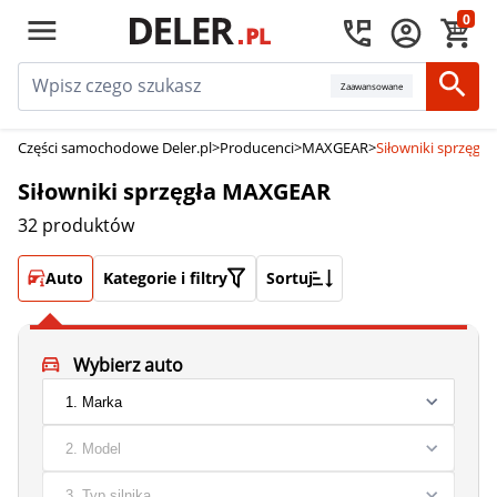
0
Zaawansowane
Części samochodowe Deler.pl
>
Producenci
>
MAXGEAR
>
Siłowniki sprzęg
Siłowniki sprzęgła MAXGEAR
32 produktów
Auto
Kategorie i filtry
Sortuj
Wybierz auto