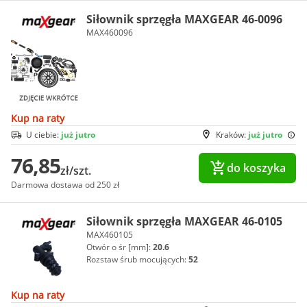
Siłownik sprzęgła MAXGEAR 46-0096
MAX460096
Kup na raty
U ciebie:
już jutro
Kraków:
już jutro
76,85
do koszyka
zł/szt.
Darmowa dostawa od 250 zł
Siłownik sprzęgła MAXGEAR 46-0105
MAX460105
Otwór o śr [mm]:
20.6
Rozstaw śrub mocujących:
52
Kup na raty