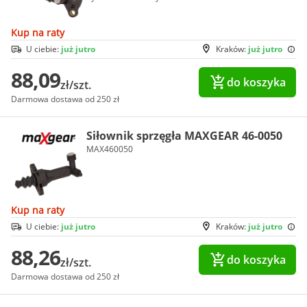
Kup na raty
U ciebie:
już jutro
Kraków:
już jutro
88,09
do koszyka
zł/szt.
Darmowa dostawa od 250 zł
Siłownik sprzęgła MAXGEAR 46-0050
MAX460050
Kup na raty
U ciebie:
już jutro
Kraków:
już jutro
88,26
do koszyka
zł/szt.
Darmowa dostawa od 250 zł