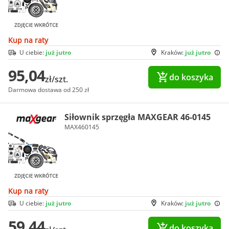
Kup na raty
U ciebie:
już jutro
Kraków:
już jutro
95,04
do koszyka
zł/szt.
Darmowa dostawa od 250 zł
Siłownik sprzęgła MAXGEAR 46-0145
MAX460145
Kup na raty
U ciebie:
już jutro
Kraków:
już jutro
59,44
do koszyka