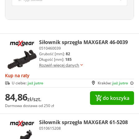
Siłownik sprzęgła MAXGEAR 46-0039
0510460039
Grubość [mm]:
82
Długość [mm]:
185
Rozwiń więcej danych
Kup na raty
U ciebie:
już jutro
Kraków:
już jutro
84,86
do koszyka
zł/szt.
Darmowa dostawa od 250 zł
Siłownik sprzęgła MAXGEAR 61-5208
0510615208