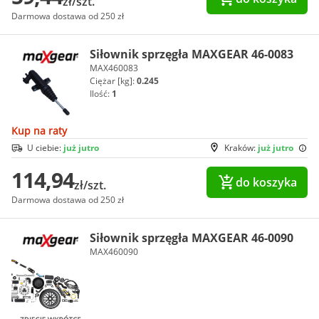
zł/szt.
Darmowa dostawa od 250 zł
Siłownik sprzęgła MAXGEAR 46-0083
MAX460083
Ciężar [kg]:
0.245
Ilość:
1
Kup na raty
U ciebie:
już jutro
Kraków:
już jutro
114,94
do koszyka
zł/szt.
Darmowa dostawa od 250 zł
Siłownik sprzęgła MAXGEAR 46-0090
MAX460090