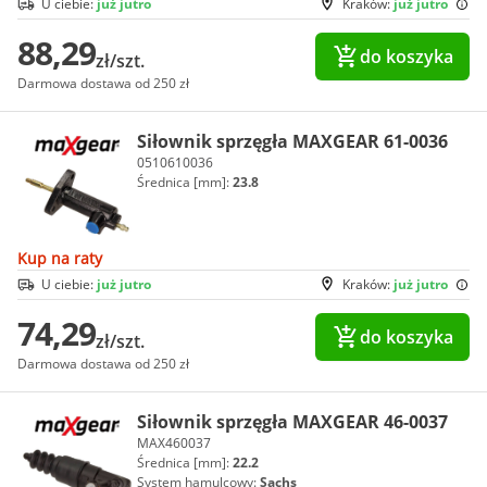
U ciebie:
już jutro
Kraków:
już jutro
88,29
do koszyka
zł/szt.
Darmowa dostawa od 250 zł
Siłownik sprzęgła MAXGEAR 61-0036
0510610036
Średnica [mm]:
23.8
Kup na raty
U ciebie:
już jutro
Kraków:
już jutro
74,29
do koszyka
zł/szt.
Darmowa dostawa od 250 zł
Siłownik sprzęgła MAXGEAR 46-0037
MAX460037
Średnica [mm]:
22.2
System hamulcowy:
Sachs