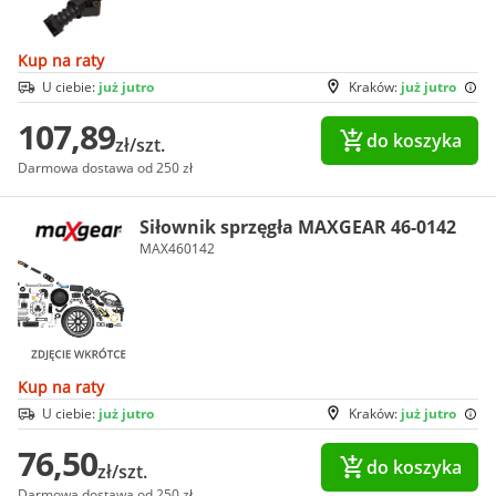
Kup na raty
U ciebie:
już jutro
Kraków:
już jutro
107,89
do koszyka
zł/szt.
Darmowa dostawa od 250 zł
Siłownik sprzęgła MAXGEAR 46-0142
MAX460142
Kup na raty
U ciebie:
już jutro
Kraków:
już jutro
76,50
do koszyka
zł/szt.
Darmowa dostawa od 250 zł