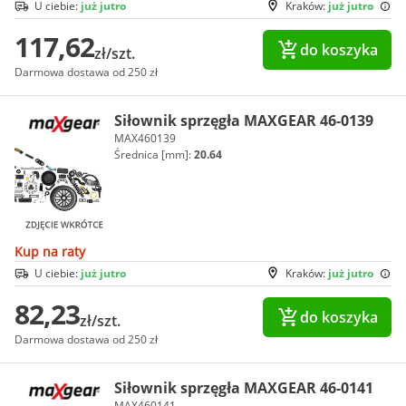
U ciebie:
już jutro
Kraków:
już jutro
117,62
do koszyka
zł/szt.
Darmowa dostawa od 250 zł
Siłownik sprzęgła MAXGEAR 46-0139
MAX460139
Średnica [mm]:
20.64
Kup na raty
U ciebie:
już jutro
Kraków:
już jutro
82,23
do koszyka
zł/szt.
Darmowa dostawa od 250 zł
Siłownik sprzęgła MAXGEAR 46-0141
MAX460141