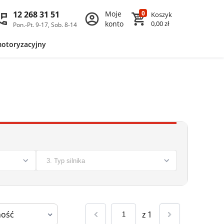
12 268 31 51
Moje
0
Koszyk
konto
0,00 zł
Pon.-Pt. 9-17, Sob. 8-14
motoryzacyjny
z
1