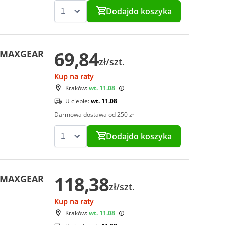
Dodaj
do koszyka
69,84
i MAXGEAR
zł/szt.
Kup na raty
Kraków:
wt. 11.08
U ciebie:
wt. 11.08
Darmowa dostawa od 250 zł
Dodaj
do koszyka
118,38
i MAXGEAR
zł/szt.
Kup na raty
Kraków:
wt. 11.08