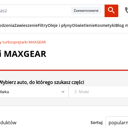
Zaawansowane
odzenia
Zawieszenie
Filtry
Oleje i płyny
Oświetlenie
Kosmetyki
Blog 
y turbosprężarki MAXGEAR
ki MAXGEAR
Wybierz auto, do którego szukasz części
oduktów
Sortuj