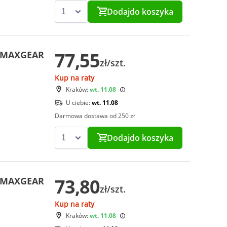
Dodaj
do koszyka
77,55
i MAXGEAR
zł/szt.
Kup na raty
Kraków:
wt. 11.08
U ciebie:
wt. 11.08
Darmowa dostawa od 250 zł
Dodaj
do koszyka
73,80
i MAXGEAR
zł/szt.
Kup na raty
Kraków:
wt. 11.08