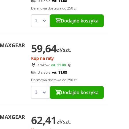
U ciebie:
wt. 11.08
Darmowa dostawa od 250 zł
Dodaj
do koszyka
59,64
i MAXGEAR
zł/szt.
Kup na raty
Kraków:
wt. 11.08
U ciebie:
wt. 11.08
Darmowa dostawa od 250 zł
Dodaj
do koszyka
62,41
i MAXGEAR
zł/szt.