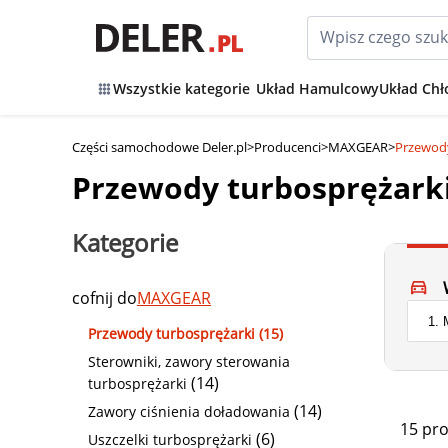
Wszystkie kategorie
Układ Hamulcowy
Układ Chł
Części samochodowe Deler.pl
>
Producenci
>
MAXGEAR
>
Przewod
Przewody turbosprężar
Kategorie
cofnij do
MAXGEAR
Przewody turbosprężarki (15)
Sterowniki, zawory sterowania
(14)
turbosprężarki
(14)
Zawory ciśnienia doładowania
15 pr
(6)
Uszczelki turbosprężarki