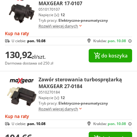
MAXGEAR 17-0107
0510170107
Napięcie [v]:
12
Tryb pracy:
Elektryczno-pneumatyczny
Rozwiń więcej danych
Kup na raty
U ciebie:
pon. 10.08
Kraków:
pon. 10.08
130,92
do koszyka
zł/szt.
Darmowa dostawa od 250 zł
Zawór sterowania turbosprężarką
MAXGEAR 27-0184
0510270184
Napięcie [v]:
12
Tryb pracy:
Elektryczno-pneumatyczny
Rozwiń więcej danych
Kup na raty
U ciebie:
pon. 10.08
Kraków:
pon. 10.08