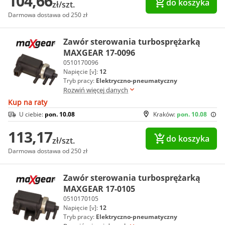
104,66
do koszyka
zł/szt.
Darmowa dostawa od 250 zł
Zawór sterowania turbosprężarką
MAXGEAR 17-0096
0510170096
Napięcie [v]:
12
Tryb pracy:
Elektryczno-pneumatyczny
Rozwiń więcej danych
Kup na raty
U ciebie:
pon. 10.08
Kraków:
pon. 10.08
113,17
do koszyka
zł/szt.
Darmowa dostawa od 250 zł
Zawór sterowania turbosprężarką
MAXGEAR 17-0105
0510170105
Napięcie [v]:
12
Tryb pracy:
Elektryczno-pneumatyczny