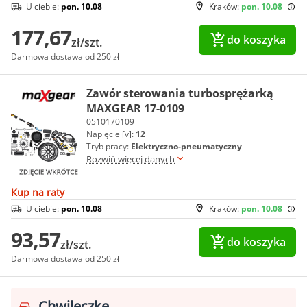
U ciebie:
pon. 10.08
Kraków:
pon. 10.08
177,67
do koszyka
zł/szt.
Darmowa dostawa od 250 zł
Zawór sterowania turbosprężarką
MAXGEAR 17-0109
0510170109
Napięcie [v]:
12
Tryb pracy:
Elektryczno-pneumatyczny
Rozwiń więcej danych
Kup na raty
U ciebie:
pon. 10.08
Kraków:
pon. 10.08
93,57
do koszyka
zł/szt.
Darmowa dostawa od 250 zł
Chwileczkę...