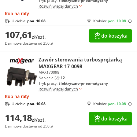
Tryb pracy:
Elektryczno-pneumatyczny
Rozwiń więcej danych
Kup na raty
U ciebie:
pon. 10.08
Kraków:
pon. 10.08
107,61
do koszyka
zł/szt.
Darmowa dostawa od 250 zł
Zawór sterowania turbosprężarką
MAXGEAR 17-0098
MAX170098
Napięcie [v]:
12
Tryb pracy:
Elektryczno-pneumatyczny
Rozwiń więcej danych
Kup na raty
U ciebie:
pon. 10.08
Kraków:
pon. 10.08
114,18
do koszyka
zł/szt.
Darmowa dostawa od 250 zł