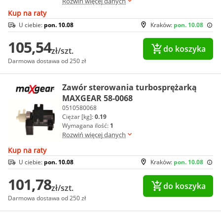
Rozwiń więcej danych
Kup na raty
U ciebie:
pon. 10.08
Kraków:
pon. 10.08
105,54
do koszyka
zł/szt.
Darmowa dostawa od 250 zł
Zawór sterowania turbosprężarką
MAXGEAR 58-0068
0510580068
Ciężar [kg]:
0.19
Wymagana ilość:
1
Rozwiń więcej danych
Kup na raty
U ciebie:
pon. 10.08
Kraków:
pon. 10.08
101,78
do koszyka
zł/szt.
Darmowa dostawa od 250 zł