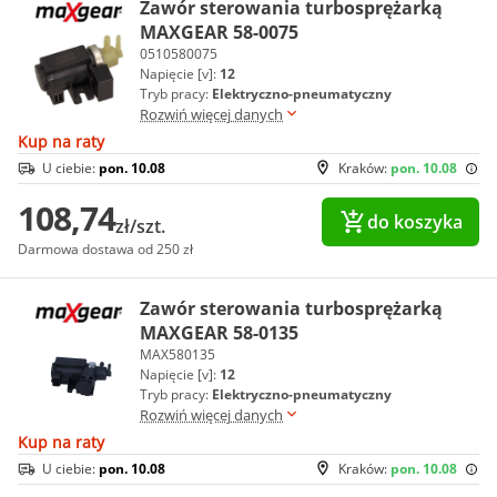
Zawór sterowania turbosprężarką
MAXGEAR 58-0075
0510580075
Napięcie [v]:
12
Tryb pracy:
Elektryczno-pneumatyczny
Rozwiń więcej danych
Kup na raty
U ciebie:
pon. 10.08
Kraków:
pon. 10.08
108,74
do koszyka
zł/szt.
Darmowa dostawa od 250 zł
Zawór sterowania turbosprężarką
MAXGEAR 58-0135
MAX580135
Napięcie [v]:
12
Tryb pracy:
Elektryczno-pneumatyczny
Rozwiń więcej danych
Kup na raty
U ciebie:
pon. 10.08
Kraków:
pon. 10.08