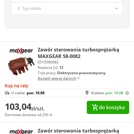
Zawór sterowania turbosprężarką
MAXGEAR 58-0082
0510580082
Napięcie [v]:
12
Tryb pracy:
Elektryczno-pneumatyczny
Rozwiń więcej danych
Kup na raty
U ciebie:
pon. 10.08
Kraków:
pon. 10.08
103,04
do koszyka
zł/szt.
Darmowa dostawa od 250 zł
Zawór sterowania turbosprężarką