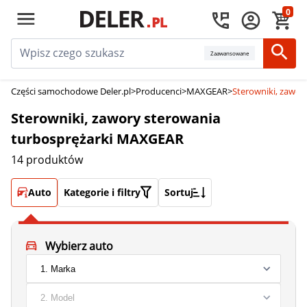
0
Zaawansowane
Części samochodowe Deler.pl
>
Producenci
>
MAXGEAR
>
Sterowniki, zawo
Sterowniki, zawory sterowania
turbosprężarki MAXGEAR
14 produktów
Auto
Kategorie i filtry
Sortuj
Wybierz auto