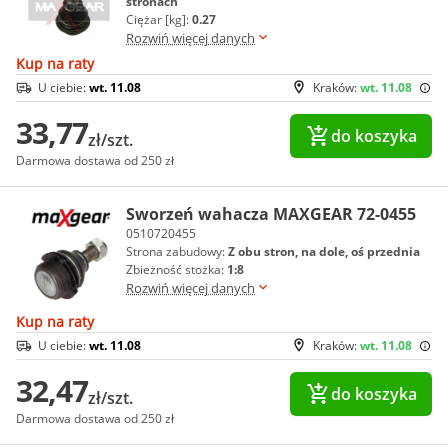
stronach
Ciężar [kg]:
0.27
Rozwiń więcej danych
Kup na raty
U ciebie:
wt. 11.08
Kraków:
wt. 11.08
33,77
do koszyka
zł/szt.
Darmowa dostawa od 250 zł
Sworzeń wahacza MAXGEAR 72-0455
0510720455
Strona zabudowy:
Z obu stron, na dole, oś przednia
Zbieżność stożka:
1:8
Rozwiń więcej danych
Kup na raty
U ciebie:
wt. 11.08
Kraków:
wt. 11.08
32,47
do koszyka
zł/szt.
Darmowa dostawa od 250 zł