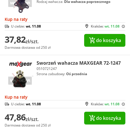
Rodzaj wahacza:
Dla wahacza poprzecznego
Kup na raty
U ciebie:
wt. 11.08
Kraków:
wt. 11.08
37,82
do koszyka
zł/szt.
Darmowa dostawa od 250 zł
Sworzeń wahacza MAXGEAR 72-1247
0510721247
Strona zabudowy:
Oś przednia
Kup na raty
U ciebie:
wt. 11.08
Kraków:
wt. 11.08
47,86
do koszyka
zł/szt.
Darmowa dostawa od 250 zł