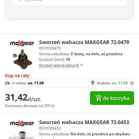
Sworzeń wahacza MAXGEAR 72-0479
0510720479
Strona zabudowy:
Z lewej, na dole, oś przednia
Grubość [mm]:
18
Rozwiń więcej danych
Kup na raty
U ciebie:
wt. 11.08
Kraków:
wt. 11.08
31,42
do koszyka
zł/szt.
Darmowa dostawa od 250 zł
Sworzeń wahacza MAXGEAR 72-0453
0510720453
Strona zabudowy:
Na dole, oś przednia po obydwu