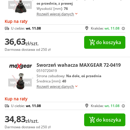
os przednia, z prawej
Wysokość [mm]:
76
Rozwiń więcej danych
Kup na raty
U ciebie:
wt. 11.08
Kraków:
wt. 11.08
36,63
do koszyka
zł/szt.
Darmowa dostawa od 250 zł
Sworzeń wahacza MAXGEAR 72-0419
0510720419
Strona zabudowy:
Na dole, oś przednia
Średnica [mm]:
40
Rozwiń więcej danych
Kup na raty
U ciebie:
wt. 11.08
Kraków:
wt. 11.08
34,83
do koszyka
zł/szt.
Darmowa dostawa od 250 zł