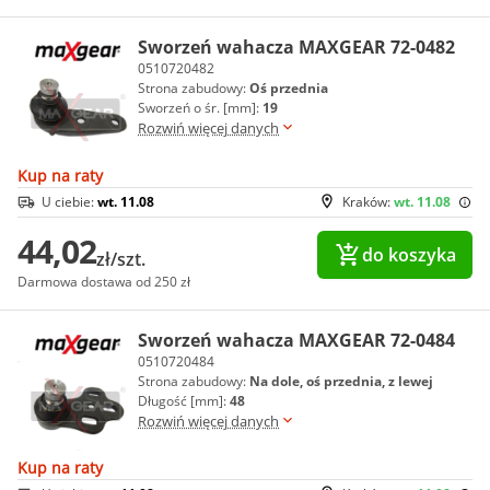
Sworzeń wahacza MAXGEAR 72-0482
0510720482
Strona zabudowy:
Oś przednia
Sworzeń o śr. [mm]:
19
Rozwiń więcej danych
Kup na raty
U ciebie:
wt. 11.08
Kraków:
wt. 11.08
44,02
do koszyka
zł/szt.
Darmowa dostawa od 250 zł
Sworzeń wahacza MAXGEAR 72-0484
0510720484
Strona zabudowy:
Na dole, oś przednia, z lewej
Długość [mm]:
48
Rozwiń więcej danych
Kup na raty