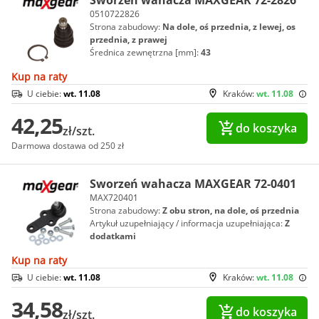
0510722826
Strona zabudowy:
Na dole, oś przednia, z lewej, os
przednia, z prawej
Średnica zewnętrzna [mm]:
43
Kup na raty
U ciebie:
wt. 11.08
Kraków:
wt. 11.08
42,25
do koszyka
zł/szt.
Darmowa dostawa od 250 zł
Sworzeń wahacza MAXGEAR 72-0401
MAX720401
Strona zabudowy:
Z obu stron, na dole, oś przednia
Artykuł uzupełniający / informacja uzupełniająca:
Z
dodatkami
Kup na raty
U ciebie:
wt. 11.08
Kraków:
wt. 11.08
34,58
do koszyka
zł/szt.