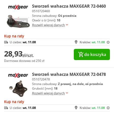
Sworzeń wahacza MAXGEAR 72-0460
0510720460
Strona zabudowy:
Oś przednia
Otwór o śr [mm]:
10
Rozwiń więcej danych
Kup na raty
U ciebie:
wt. 11.08
Kraków:
wt. 11.08
28,93
do koszyka
zł/szt.
Darmowa dostawa od 250 zł
Sworzeń wahacza MAXGEAR 72-0478
0510720478
Strona zabudowy:
Z prawej, na dole, oś przednia
Grubość [mm]:
18
Rozwiń więcej danych
Kup na raty
U ciebie:
wt. 11.08
Kraków:
wt. 11.08