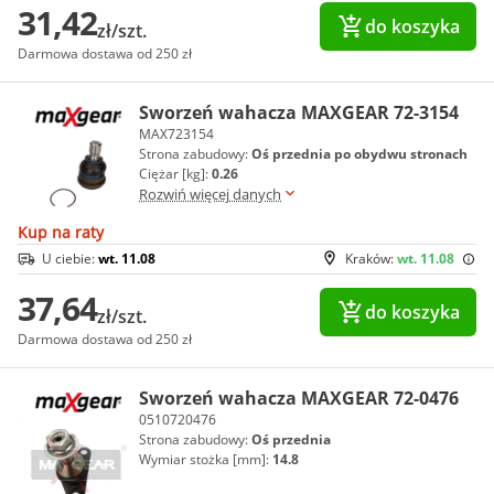
31,42
do koszyka
zł/szt.
Darmowa dostawa od 250 zł
Sworzeń wahacza MAXGEAR 72-3154
MAX723154
Strona zabudowy:
Oś przednia po obydwu stronach
Ciężar [kg]:
0.26
Rozwiń więcej danych
Kup na raty
U ciebie:
wt. 11.08
Kraków:
wt. 11.08
37,64
do koszyka
zł/szt.
Darmowa dostawa od 250 zł
Sworzeń wahacza MAXGEAR 72-0476
0510720476
Strona zabudowy:
Oś przednia
Wymiar stożka [mm]:
14.8