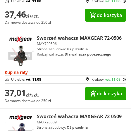
U ciebie:
wt. 11.08
Kraków:
wt. 11.08
37,46
do koszyka
zł/szt.
Darmowa dostawa od 250 zł
Sworzeń wahacza MAXGEAR 72-0506
MAX720506
Strona zabudowy:
Oś przednia
Rodzaj wahacza:
Dla wahacza poprzecznego
Kup na raty
U ciebie:
wt. 11.08
Kraków:
wt. 11.08
37,01
do koszyka
zł/szt.
Darmowa dostawa od 250 zł
Sworzeń wahacza MAXGEAR 72-0509
MAX720509
Strona zabudowy:
Oś przednia