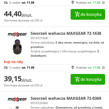
U ciebie:
wt. 11.08
Kraków:
wt. 11.08
44,40
do koszyka
zł/szt.
Darmowa dostawa od 250 zł
Sworzeń wahacza MAXGEAR 72-1638
0510721638
Strona zabudowy:
Z obu stron, wewnątrz, na dole, oś
przednia
Artykuł uzupełniający / informacja uzupełniająca:
Z
dodatkami
Kup na raty
U ciebie:
wt. 11.08
Kraków:
wt. 11.08
39,15
do koszyka
zł/szt.
Darmowa dostawa od 250 zł
Sworzeń wahacza MAXGEAR 72-0369
0510720369
Strona zabudowy:
Zewnętrzny, oś przednia, z lewej,