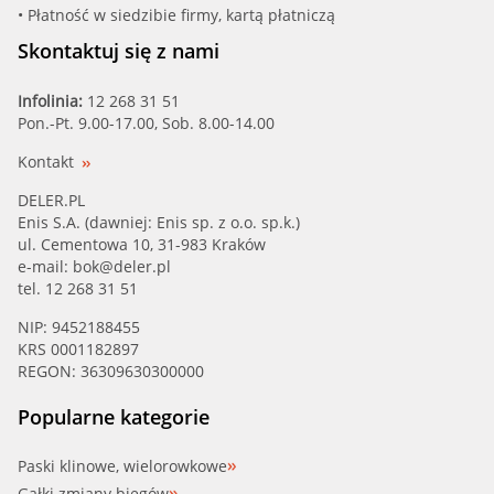
• Płatność w siedzibie firmy, kartą płatniczą
Skontaktuj się z nami
Infolinia:
12 268 31 51
Pon.-Pt. 9.00-17.00, Sob. 8.00-14.00
Kontakt
DELER.PL
Enis S.A. (dawniej: Enis sp. z o.o. sp.k.)
ul. Cementowa 10, 31-983 Kraków
e-mail:
bok@deler.pl
tel. 12 268 31 51
NIP: 9452188455
KRS 0001182897
REGON: 36309630300000
Popularne kategorie
Paski klinowe, wielorowkowe
Gałki zmiany biegów