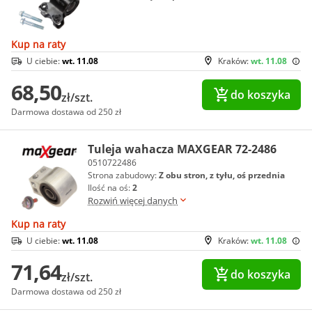
Kup na raty
U ciebie:
wt. 11.08
Kraków:
wt. 11.08
68,50
do koszyka
zł/szt.
Darmowa dostawa od 250 zł
Tuleja wahacza MAXGEAR 72-2486
0510722486
Strona zabudowy:
Z obu stron, z tyłu, oś przednia
Ilość na oś:
2
Rozwiń więcej danych
Kup na raty
U ciebie:
wt. 11.08
Kraków:
wt. 11.08
71,64
do koszyka
zł/szt.
Darmowa dostawa od 250 zł