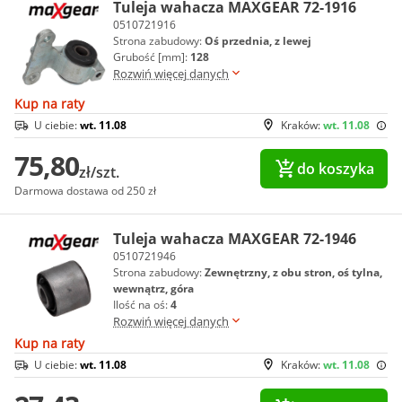
Tuleja wahacza MAXGEAR 72-1916
0510721916
Strona zabudowy:
Oś przednia, z lewej
Grubość [mm]:
128
Rozwiń więcej danych
Kup na raty
U ciebie:
wt. 11.08
Kraków:
wt. 11.08
75,80
do koszyka
zł/szt.
Darmowa dostawa od 250 zł
Tuleja wahacza MAXGEAR 72-1946
0510721946
Strona zabudowy:
Zewnętrzny, z obu stron, oś tylna,
wewnątrz, góra
Ilość na oś:
4
Rozwiń więcej danych
Kup na raty
U ciebie:
wt. 11.08
Kraków:
wt. 11.08