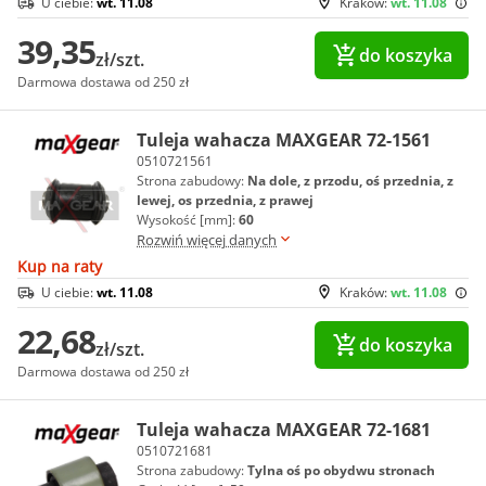
U ciebie:
wt. 11.08
Kraków:
wt. 11.08
39,35
do koszyka
zł/szt.
Darmowa dostawa od 250 zł
Tuleja wahacza MAXGEAR 72-1561
0510721561
Strona zabudowy:
Na dole, z przodu, oś przednia, z
lewej, os przednia, z prawej
Wysokość [mm]:
60
Rozwiń więcej danych
Kup na raty
U ciebie:
wt. 11.08
Kraków:
wt. 11.08
22,68
do koszyka
zł/szt.
Darmowa dostawa od 250 zł
Tuleja wahacza MAXGEAR 72-1681
0510721681
Strona zabudowy:
Tylna oś po obydwu stronach