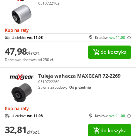
0510722162
Kup na raty
U ciebie:
wt. 11.08
Kraków:
wt. 11.08
47,98
do koszyka
zł/szt.
Darmowa dostawa od 250 zł
Tuleja wahacza MAXGEAR 72-2269
0510722269
Strona zabudowy:
Oś przednia
Kup na raty
U ciebie:
wt. 11.08
Kraków:
wt. 11.08
32,81
do koszyka
zł/szt.