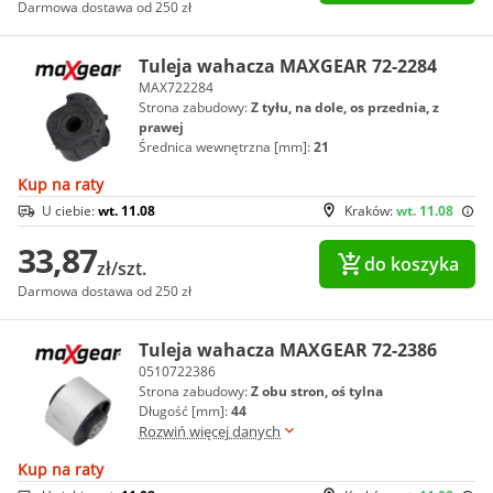
Darmowa dostawa od 250 zł
Tuleja wahacza MAXGEAR 72-2284
MAX722284
Strona zabudowy:
Z tyłu, na dole, os przednia, z
prawej
Średnica wewnętrzna [mm]:
21
Kup na raty
U ciebie:
wt. 11.08
Kraków:
wt. 11.08
33,87
do koszyka
zł/szt.
Darmowa dostawa od 250 zł
Tuleja wahacza MAXGEAR 72-2386
0510722386
Strona zabudowy:
Z obu stron, oś tylna
Długość [mm]:
44
Rozwiń więcej danych
Kup na raty