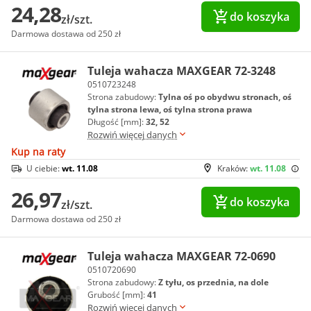
24,28
do koszyka
zł/szt.
Darmowa dostawa od 250 zł
Tuleja wahacza MAXGEAR 72-3248
0510723248
Strona zabudowy:
Tylna oś po obydwu stronach, oś
tylna strona lewa, oś tylna strona prawa
Długość [mm]:
32, 52
Rozwiń więcej danych
Kup na raty
U ciebie:
wt. 11.08
Kraków:
wt. 11.08
26,97
do koszyka
zł/szt.
Darmowa dostawa od 250 zł
Tuleja wahacza MAXGEAR 72-0690
0510720690
Strona zabudowy:
Z tyłu, os przednia, na dole
Grubość [mm]:
41
Rozwiń więcej danych