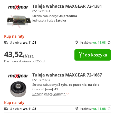
Tuleja wahacza MAXGEAR 72-1381
0510721381
Strona zabudowy:
Oś przednia
Jednostka ilości:
Sztuka
Kup na raty
U ciebie:
wt. 11.08
Kraków:
wt. 11.08
43,52
do koszyka
zł/szt.
Darmowa dostawa od 250 zł
Tuleja wahacza MAXGEAR 72-1687
0510721687
Strona zabudowy:
Z tyłu, os przednia, na dole
Grubość [mm]:
41
Rozwiń więcej danych
Kup na raty
U ciebie:
wt. 11.08
Kraków:
wt. 11.08