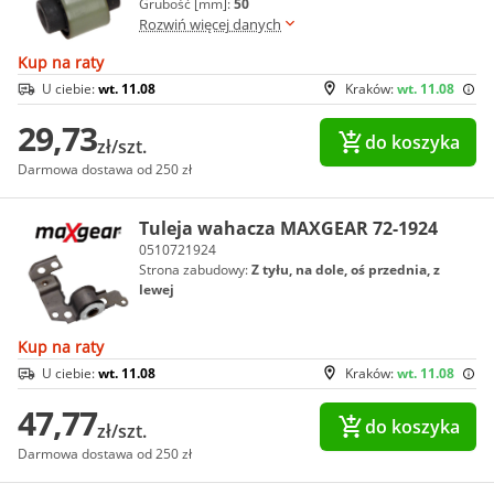
Grubość [mm]:
50
Rozwiń więcej danych
Kup na raty
U ciebie:
wt. 11.08
Kraków:
wt. 11.08
29,73
do koszyka
zł/szt.
Darmowa dostawa od 250 zł
Tuleja wahacza MAXGEAR 72-1924
0510721924
Strona zabudowy:
Z tyłu, na dole, oś przednia, z
lewej
Kup na raty
U ciebie:
wt. 11.08
Kraków:
wt. 11.08
47,77
do koszyka
zł/szt.
Darmowa dostawa od 250 zł