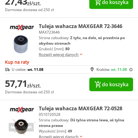
27,43
do koszyka
zł/szt.
Darmowa dostawa od 250 zł
Tuleja wahacza MAXGEAR 72-3646
MAX723646
Strona zabudowy:
Z tyłu, na dole, oś przednia po
obydwu stronach
Grubość [mm]:
80
Rozwiń więcej danych
Kup na raty
U ciebie:
wt. 11.08
Kraków:
wt. 11.08
57,71
do koszyka
zł/szt.
Darmowa dostawa od 250 zł
Tuleja wahacza MAXGEAR 72-0528
0510720528
Strona zabudowy:
Oś tylna strona lewa, oś tylna
strona prawa
Wysokość [mm]:
49
Rozwiń więcej danych