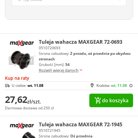
Tuleja wahacza MAXGEAR 72-0693
0510720693
Strona zabudowy:
Z przodu, oś przednia po obydwu
stronach
Grubość [mm]:
54
Rozwiń więcej danych
Kup na raty
U ciebie:
wt. 11.08
Kraków:
wt. 11.08
27,62
do koszyka
zł/szt.
Darmowa dostawa od 250 zł
Tuleja wahacza MAXGEAR 72-1945
0510721945
Strona zabudowy:
Oś przednia