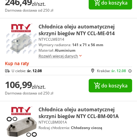
246,49
do koszyka
zł/szt.
Darmowa dostawa od 250 zł
Chłodnica oleju automatycznej
skrzyni biegów NTY CCL-ME-014
NTYCCLME014
Wymiary radiatora:
141 x 71 x 56 mm
Materiał:
Aluminium
Rozwiń więcej danych
Kup na raty
U ciebie:
śr. 12.08
Kraków:
śr. 12.08
106,99
do koszyka
zł/szt.
Darmowa dostawa od 250 zł
Chłodnica oleju automatycznej
skrzyni biegów NTY CCL-BM-001A
NTYCCLBM001A
Rodzaj chłodzenia:
Chłodzony cieczą