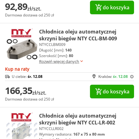
92,89
do koszyka
zł/szt.
Darmowa dostawa od 250 zł
Chłodnica oleju automatycznej
skrzyni biegów NTY CCL-BM-009
NTYCCLBM009
Długość [mm]:
140
Szerokość [mm]:
80
Rozwiń więcej danych
Kup na raty
U ciebie:
śr. 12.08
Kraków:
śr. 12.08
166,35
do koszyka
zł/szt.
Darmowa dostawa od 250 zł
Chłodnica oleju automatycznej
skrzyni biegów NTY CCL-LR-002
NTYCCLLR002
Wymiary radiatora:
167 x 75 x 80 mm