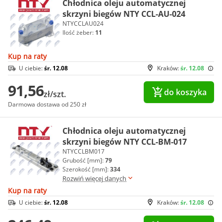
Chłodnica oleju automatycznej
skrzyni biegów NTY CCL-AU-024
NTYCCLAU024
Ilość żeber:
11
Kup na raty
U ciebie:
śr. 12.08
Kraków:
śr. 12.08
91,56
do koszyka
zł/szt.
Darmowa dostawa od 250 zł
Chłodnica oleju automatycznej
skrzyni biegów NTY CCL-BM-017
NTYCCLBM017
Grubość [mm]:
79
Szerokość [mm]:
334
Rozwiń więcej danych
Kup na raty
U ciebie:
śr. 12.08
Kraków:
śr. 12.08