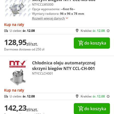
NTYCCLMS000
Opcja wyposażenia:
--first fit--
Wymiary radiatora:
96 x 96 x 78 mm
Rozwiń więcej danych
Kup na raty
U ciebie:
śr. 12.08
Kraków:
śr. 12.08
128,95
do koszyka
zł/szt.
Darmowa dostawa od 250 zł
Chłodnica oleju automatycznej
skrzyni biegów NTY CCL-CH-001
NTYCCLCH001
Kup na raty
U ciebie:
śr. 12.08
Kraków:
śr. 12.08
142,23
do koszyka
zł/szt.