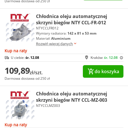
Darmowa dostawa od 250 zł
Chłodnica oleju automatycznej
skrzyni biegów NTY CCL-FR-012
NTYCCLFR012
Wymiary radiatora:
142 x 81 x 53 mm
Materiał:
Aluminium
Rozwiń więcej danych
Kup na raty
U ciebie:
śr. 12.08
Kraków:
śr. 12.08
109,89
do koszyka
zł/szt.
Darmowa dostawa od 250 zł
Chłodnica oleju automatycznej
skrzyni biegów NTY CCL-MZ-003
NTYCCLMZ003
Kup na raty