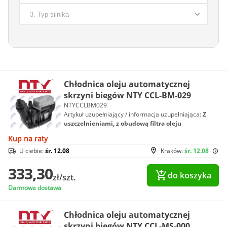
Chłodnica oleju automatycznej
skrzyni biegów NTY CCL-BM-029
NTYCCLBM029
Artykuł uzupełniający / informacja uzupełniająca:
Z
uszczelnieniami, z obudową filtra oleju
Kup na raty
U ciebie:
śr. 12.08
Kraków:
śr. 12.08
333,30
do koszyka
zł/szt.
Darmowa dostawa
Chłodnica oleju automatycznej
skrzyni biegów NTY CCL-MS-000