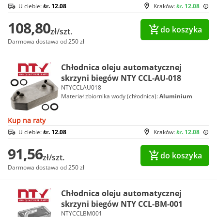
U ciebie:
śr. 12.08
Kraków:
śr. 12.08
108,80
do koszyka
zł/szt.
Darmowa dostawa od 250 zł
Chłodnica oleju automatycznej
skrzyni biegów NTY CCL-AU-018
NTYCCLAU018
Materiał zbiornika wody (chłodnica):
Aluminium
Kup na raty
U ciebie:
śr. 12.08
Kraków:
śr. 12.08
91,56
do koszyka
zł/szt.
Darmowa dostawa od 250 zł
Chłodnica oleju automatycznej
skrzyni biegów NTY CCL-BM-001
NTYCCLBM001