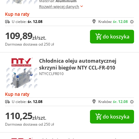
Materiał:
Aluminium
Rozwiń więcej danych
Kup na raty
U ciebie:
śr. 12.08
Kraków:
śr. 12.08
109,89
do koszyka
zł/szt.
Darmowa dostawa od 250 zł
Chłodnica oleju automatycznej
skrzyni biegów NTY CCL-FR-010
NTYCCLFR010
Kup na raty
U ciebie:
śr. 12.08
Kraków:
śr. 12.08
110,25
do koszyka
zł/szt.
Darmowa dostawa od 250 zł