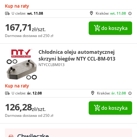
Kup na raty
U ciebie:
wt. 11.08
Kraków:
wt. 11.08
167,71
do koszyka
zł/szt.
Darmowa dostawa od 250 zł
Chłodnica oleju automatycznej
skrzyni biegów NTY CCL-BM-013
NTYCCLBM013
Kup na raty
U ciebie:
śr. 12.08
Kraków:
śr. 12.08
126,28
do koszyka
zł/szt.
Darmowa dostawa od 250 zł
Chwileczkę...