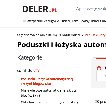
Wszystkie kategorie
Układ Hamulcowy
Układ Chł
Części samochodowe Deler.pl
>
Producenci
>
NTY
>
Poduszki i łoż
Poduszki i łożyska auto
Kategorie
cofnij do
NTY
Poduszki i łożyska automatycznej
skrzyni biegów (28)
Miski olejowe automatycznej skrzyni
(27)
biegów
28 pr
Chłodnice oleju automatycznej skrzyni