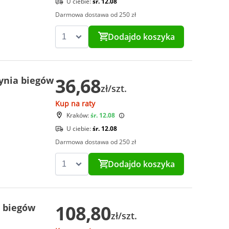
U ciebie:
śr. 12.08
Darmowa dostawa od 250 zł
Dodaj
do koszyka
36,68
ynia biegów
zł/szt.
Kup na raty
Kraków:
śr. 12.08
U ciebie:
śr. 12.08
Darmowa dostawa od 250 zł
Dodaj
do koszyka
108,80
 biegów
zł/szt.