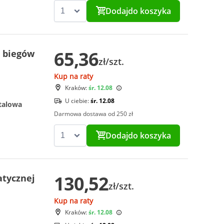
Dodaj
do koszyka
65,36
 biegów
zł/szt.
Kup na raty
Kraków:
śr. 12.08
U ciebie:
śr. 12.08
talowa
Darmowa dostawa od 250 zł
Dodaj
do koszyka
130,52
tycznej
zł/szt.
Kup na raty
Kraków:
śr. 12.08