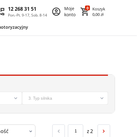
12 268 31 51
Moje
0
Koszyk
konto
0,00 zł
Pon.-Pt. 9-17, Sob. 8-14
motoryzacyjny
z
2