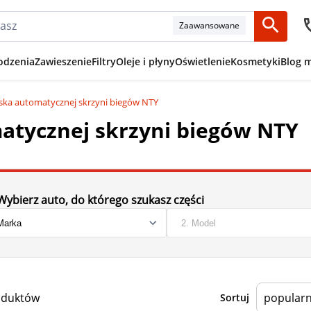
Zaawansowane
odzenia
Zawieszenie
Filtry
Oleje i płyny
Oświetlenie
Kosmetyki
Blog 
yska automatycznej skrzyni biegów NTY
matycznej skrzyni biegów NTY
Wybierz auto, do którego szukasz części
oduktów
Sortuj