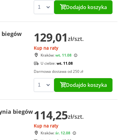
Dodaj
do koszyka
129,01
 biegów
zł/szt.
Kup na raty
Kraków:
wt. 11.08
U ciebie:
wt. 11.08
Darmowa dostawa od 250 zł
Dodaj
do koszyka
114,25
ynia biegów
zł/szt.
Kup na raty
Kraków:
śr. 12.08