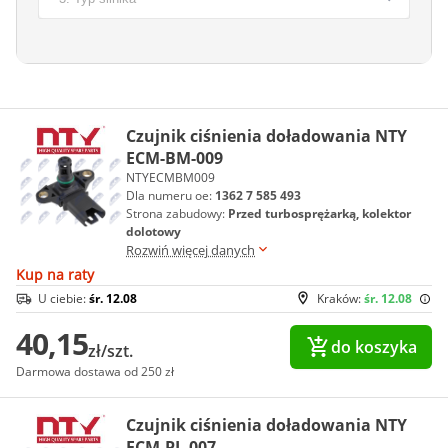
Czujnik ciśnienia doładowania NTY
ECM-BM-009
NTYECMBM009
Dla numeru oe:
1362 7 585 493
Strona zabudowy:
Przed turbosprężarką, kolektor
dolotowy
Rozwiń więcej danych
Kup na raty
U ciebie:
śr. 12.08
Kraków:
śr. 12.08
40,15
do koszyka
zł/szt.
Darmowa dostawa od 250 zł
Czujnik ciśnienia doładowania NTY
ECM-PL-007