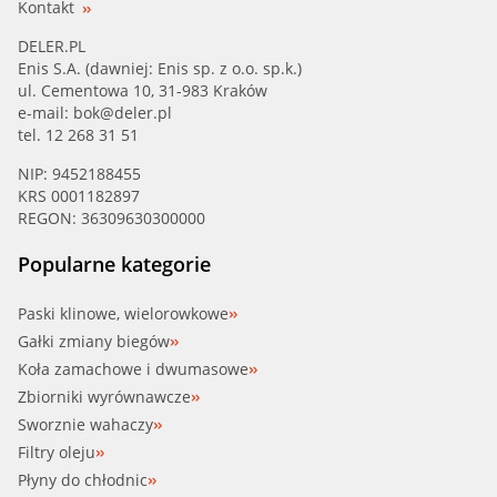
Kontakt
DELER.PL
Enis S.A. (dawniej: Enis sp. z o.o. sp.k.)
ul. Cementowa 10, 31-983 Kraków
e-mail:
bok@deler.pl
tel. 12 268 31 51
NIP: 9452188455
KRS 0001182897
REGON: 36309630300000
Popularne kategorie
Paski klinowe, wielorowkowe
Gałki zmiany biegów
Koła zamachowe i dwumasowe
Zbiorniki wyrównawcze
Sworznie wahaczy
Filtry oleju
Płyny do chłodnic