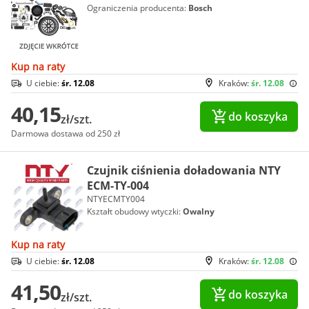
Ograniczenia producenta:
Bosch
Kup na raty
U ciebie:
śr. 12.08
Kraków:
śr. 12.08
40,15
do koszyka
zł/szt.
Darmowa dostawa od 250 zł
Czujnik ciśnienia doładowania NTY
ECM-TY-004
NTYECMTY004
Kształt obudowy wtyczki:
Owalny
Kup na raty
U ciebie:
śr. 12.08
Kraków:
śr. 12.08
41,50
do koszyka
zł/szt.