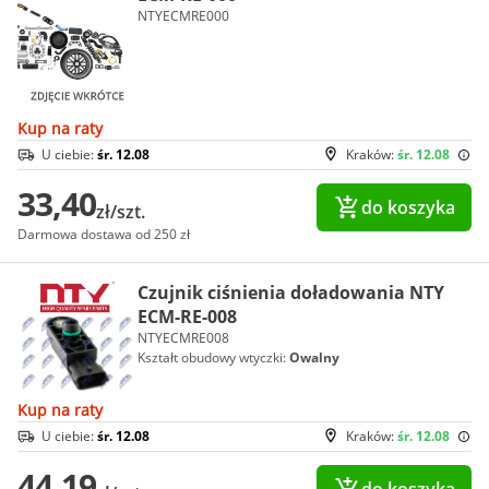
NTYECMRE000
Kup na raty
U ciebie:
śr. 12.08
Kraków:
śr. 12.08
33,40
do koszyka
zł/szt.
Darmowa dostawa od 250 zł
Czujnik ciśnienia doładowania NTY
ECM-RE-008
NTYECMRE008
Kształt obudowy wtyczki:
Owalny
Kup na raty
U ciebie:
śr. 12.08
Kraków:
śr. 12.08
44,19