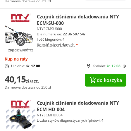
Darmowa dostawa od 250 zł
Czujnik ciśnienia doładowania NTY
ECM-SU-000
NTYECMSU000
Dla numeru oe:
22 36 507 54r
Ilość biegunów:
4
Rozwiń więcej danych
Kup na raty
U ciebie:
śr. 12.08
Kraków:
śr. 12.08
40,15
do koszyka
zł/szt.
Darmowa dostawa od 250 zł
Czujnik ciśnienia doładowania NTY
ECM-HD-004
NTYECMHD004
Liczba styków diagnostycznych (pinów):
4