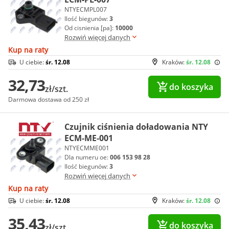
NTYECMPL007
Ilość biegunów:
3
Od cisnienia [pa]:
10000
Rozwiń więcej danych
Kup na raty
U ciebie:
śr. 12.08
Kraków:
śr. 12.08
32,73
do koszyka
zł/szt.
Darmowa dostawa od 250 zł
Czujnik ciśnienia doładowania NTY
ECM-ME-001
NTYECMME001
Dla numeru oe:
006 153 98 28
Ilość biegunów:
3
Rozwiń więcej danych
Kup na raty
U ciebie:
śr. 12.08
Kraków:
śr. 12.08
35,43
do koszyka
zł/szt.